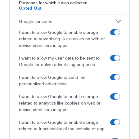
Purposes for which it was collected.
Opted Out
Syndication
Culture
Google consents
Salute
Globalist
I want to allow Google to enable storage
related to advertising like cookies on web or
Megachip
Globalscience
device identifiers in apps.
GiULia
Globalsport
I want to allow my user data to be sent to
Google for online advertising purposes.
Prima Pagina
I want to allow Google to send me
personalized advertising.
Giornale dello
Chi siamo
I want to allow Google to enable storage
Spettacolo
related to analytics like cookies on web or
Contributors
device identifiers in apps.
Wondernet
Facebook
I want to allow Google to enable storage
Giuliana Sgrena
related to functionality of the website or app.
Twitter