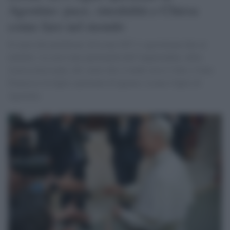
Agostino: pace, sinodalità e Chiesa
come faro nel mondo
Il cuore del pontificato di Leone XIV è agostiniano fino al
midollo. La sua è una spiritualità dell’inquietudine, della
ricerca incessante, del cuore che si tende verso l’oltre. Come
Francesco fu figlio spirituale di Ignazio, Leone è figlio di
Agostino.