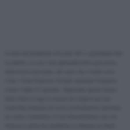
Il cuore del pontificato di Leone XIV è agostiniano fino
inquietudine
al midollo. La sua è una spiritualità dell’
,
della ricerca incessante, del cuore che si tende verso
l’oltre. Come Francesco fu figlio spirituale di Ignazio,
Leone è figlio di Agostino. Importante questo ricorso
della Chiesa d’oggi ai carismi dei religiosi per una
leadership chiamata ad essere profondamente spirituale,
ma anche comunitaria. E non dimentichiamo che con
Francesco questo ha significato la chiamata di donne