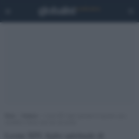
Home
>
Tendenze
>
Leone XIV, figlio spirituale di Agostino: pace,
sinodalità e Chiesa come faro nel mondo
Leone XIV, figlio spirituale di