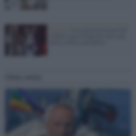
Vaticano /
Con l'elezione di Leone XIV
è fallita l'opa di Trump che voleva una
chiesa cattolica nazionalista
Ultime notizie