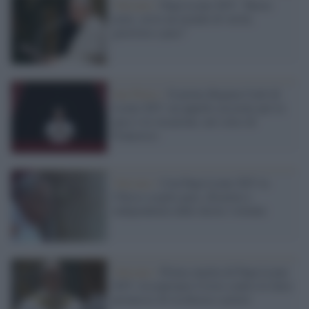
Vaticano /
Papa Leone XIV: “Basta
armi, serve un mondo di verità,
giustizia e pace”
San Pietro /
Il primo Regina Coeli di
Leone XIV: un appello accorato per la
pace e la vocazione, nel solco di
Francesco
Vaticano /
Con Papa Leone XIV la
Chiesa sceglie pace, disarmo e
indipendenza dalle destre violente
Vaticano /
Prima omelia di Papa Leone
XIV: riscopriamo Cristo contro le false
promesse di ricchezza e potere