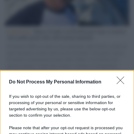
L'intervista /
Marco Croatti e la Flottilla per Gaza: le nostre
vele gonfie grazie alla sollevazione popolare
Il Senatore M5S racconta la sua esperienza sulle barche cariche di
aiuti umanitari assalite dall'esercito israeliano. Una guerra atroce,
il tentativo di disumanizzazione delle vittime, il servilismo del
governo italiano e degli altri europei, il ritorno al colonialismo.
L'importanza dei movimenti.
Do Not Process My Personal Information
L'album /
"Timeless", il nuovo album postumo di Prince
racconta quattro decenni di creatività
If you wish to opt-out of the sale, sharing to third parties, or
processing of your personal or sensitive information for
targeted advertising by us, please use the below opt-out
section to confirm your selection.
L'inaugurazione /
Cuneo inaugura Esseci: il nuovo polo
culturale nell’ex ospedale di Santa Croce
Please note that after your opt-out request is processed you