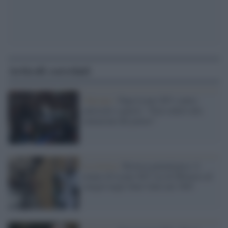
Articoli correlati
Vaticano /
Papa Leone XIV contro
autocrati e guerre: “Non cederò alla
tentazione del potere”
La ricerca /
Ricerca genealogica: il
nonno di Leone XIV era di Milazzo ed
emigrò negli Stati Uniti nel 1903