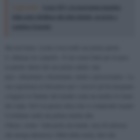
Leggi anche:
Leone XIV e la generazione inquieta:
dalla santa ribellione alla sfida digitale, un invito a
cambiare il mondo
Ma non basta. Leone evoca nelle sue prime parole
il «dialogo tra i popoli». Il suo cuore batte per la pace,
la parola chiave del suo primo saluto: una
pace «disarmata e disarmante, umile e perseverante». La
sua esperienza al Dicastero per i vescovi gli ha insegnato
a leggere le fratture del mondo come un medico le lastre
del corpo. Ed è in questa ottica che si comprende meglio
il richiamo nella sua prima omelia alla
Chiesa «come “città posta sul monte, arca di salvezza
che naviga attraverso i flutti della storia, faro che