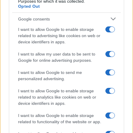
Purposes for which it was collected.
Opted Out
Syndication
Culture
Google consents
Salute
Globalist
I want to allow Google to enable storage
related to advertising like cookies on web or
Megachip
Globalscience
device identifiers in apps.
GiULia
Globalsport
I want to allow my user data to be sent to
Google for online advertising purposes.
Prima Pagina
I want to allow Google to send me
personalized advertising.
Giornale dello
Chi siamo
I want to allow Google to enable storage
Spettacolo
related to analytics like cookies on web or
Contributors
device identifiers in apps.
Wondernet
Facebook
I want to allow Google to enable storage
Giuliana Sgrena
related to functionality of the website or app.
Twitter