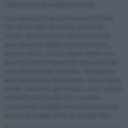
religiose in ruoli apicali della Curia romana.
Leone ama molto di Agostino le parole del Sermone
340: «Per voi infatti sono vescovo, con voi sono
cristiano. Quel nome è segno dell’incarico ricevuto,
questo della grazia; quello è occasione di pericolo,
questo di salvezza». C’è una singolare sintonia con il
primo messaggio di Francesco che, affacciandosi dalla
loggia delle benedizioni, aveva detto: «Incominciamo
questo cammino della chiesa di Roma, vescovo e popolo
insieme». Leone XIV «per» il popolo e «con» il popolo:
la definizione lo rivela quel che è: un convinto
sostenitore della sinodalità, intesa come partecipazione
attiva di tutto il popolo di Dio alla vita della Chiesa.