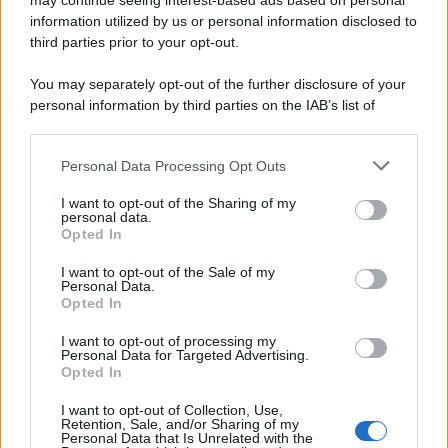
may continue seeing interest-based ads based on personal
information utilized by us or personal information disclosed to
third parties prior to your opt-out.
Musica /
Love Sensation, il primo duetto di Madonna e Kylie
You may separately opt-out of the further disclosure of your
Minogue
personal information by third parties on the IAB’s list of
downstream participants.
Personal Data Processing Opt Outs
This information may also be disclosed by us to third parties
L'evento /
La Sila diventa un palcoscenico naturale: nasce “A
on the IAB’s List of Downstream Participants that may further
I want to opt-out of the Sharing of my
Farla Amare Comincia Tu – Opera Sila”
disclose it to other third parties.
personal data.
Opted In
Please note that this website/app uses one or more Google
services and may gather and store information including but
I want to opt-out of the Sale of my
Personal Data.
not limited to your visit or usage behaviour. You may click to
Opted In
grant or deny consent to Google and its third-party tags to
use your data for below specified purposes in below Google
I want to opt-out of processing my
consent section.
Personal Data for Targeted Advertising.
Opted In
I want to opt-out of Collection, Use,
Retention, Sale, and/or Sharing of my
Personal Data that Is Unrelated with the