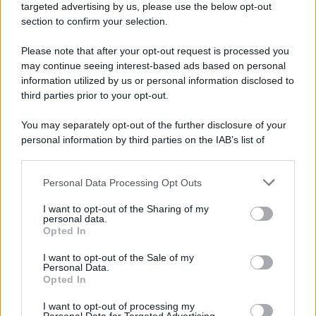
targeted advertising by us, please use the below opt-out
section to confirm your selection.
Vangelo /
La vita si intreccia con le paure come il giorno
succede alla notte
Please note that after your opt-out request is processed you
may continue seeing interest-based ads based on personal
information utilized by us or personal information disclosed to
third parties prior to your opt-out.
La scoperta /
Oplontis, le vittime dell’eruzione del Vesuvio
You may separately opt-out of the further disclosure of your
furono più numerose del previsto
personal information by third parties on the IAB’s list of
downstream participants.
Personal Data Processing Opt Outs
This information may also be disclosed by us to third parties
Il medagliere /
Europei di nuoto: Pellecani guida una super
on the IAB’s List of Downstream Participants that may further
I want to opt-out of the Sharing of my
Italia
disclose it to other third parties.
personal data.
Opted In
Please note that this website/app uses one or more Google
services and may gather and store information including but
I want to opt-out of the Sale of my
Personal Data.
not limited to your visit or usage behaviour. You may click to
Opted In
grant or deny consent to Google and its third-party tags to
use your data for below specified purposes in below Google
I want to opt-out of processing my
consent section.