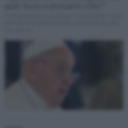
quale faccia si presenterà a Dio?"
Così Papa Francesco in un passaggio a braccio durante l'omelia
della messa presieduta in San Pietro nella Giornata Mondiale
della Gioventù.
globalist