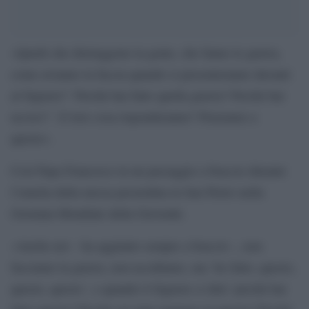
«Quelli che distruggono la gente, che fanno le guerra,
come avranno la faccia quando si presenteranno davanti
al Signore? `Perché hai fatto quella guerra? Perché hai
ucciso?´. E loro cosa risponderanno? Pensiamo a
questo».
Così Papa Francesco in un passaggio a braccio durante
l’omelia della messa presieduta in San Pietro nella
Giornata Mondiale della Gioventù.
«Anche noi – ha aggiunto sempre a braccio -, non
facciamo la guerra, non uccidiamo, ma `ho fatto, questo,
questo, questo´, e quando il Signore ci dirà `perché hai