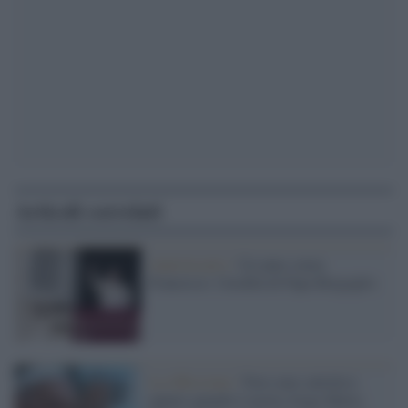
Articoli correlati
Anniversario /
Un anno senza
Francesco: l'eredità di Papa Bergoglio
La riflessione /
Non sono cattolico:
eppure quando è morto Jorge Mario