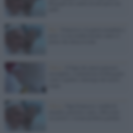
Bergoglio ho sentito di aver perso un
padre
Pace /
Francesco e la guerra mondiale a
pezzi: la sua eredità morale contro il
potere che attacca Leone
Chiesa /
Il Papa che amava pensiero
incompleto: il pluralismo di Bergoglio
contro rigidità e ideologie del nostro
tempo
Chiesa /
Papa Francesco: eredità di
umanità, giustizia e pace, riflessione
sui poveri e visione profetica globale