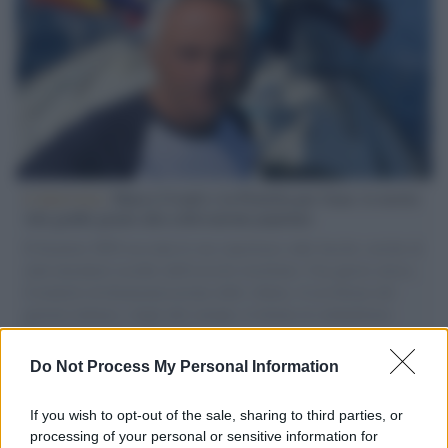
L'intervista /
Marco Croatti e la Flottilla per Gaza: le nostre
vele gonfie grazie alla sollevazione popolare
Il Senatore M5S racconta la sua esperienza sulle barche cariche di
aiuti umanitari assalite dall'esercito israeliano. Una guerra atroce,
il tentativo di disumanizzazione delle vittime, il servilismo del
governo italiano e degli altri europei, il ritorno al colonialismo.
L'importanza dei movimenti.
Do Not Process My Personal Information
Tel Aviv /
La “vittoria totale” di Israele significa una guerra
senza fine
If you wish to opt-out of the sale, sharing to third parties, or
processing of your personal or sensitive information for