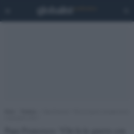
Home
>
Tendenze
>
Papa Francesco: “Chi fa le guerre con quale faccia
si presenterà a Dio?”
Papa Francesco: "Chi fa le guerre con