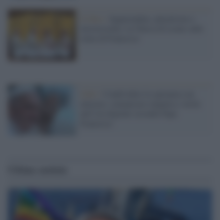
Il libro /
Inquietudine, pluralismo e
misericordia: la Chiesa di Leone sulle
orme di Francesco
Libri /
Condividere la speranza con
mitezza: comunicare empatia e verità
nell’era digitale secondo Papa
Francesco
Ultime notizie