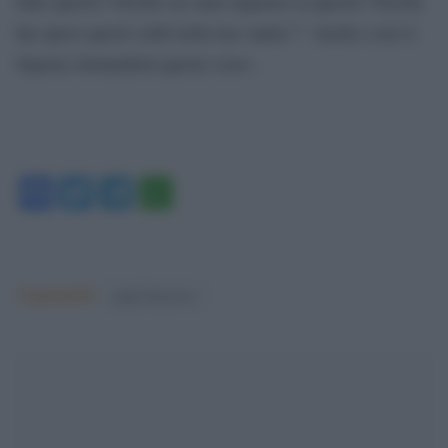
fatto questo? Perché sei stato ingiusto in questo? Perché
hai speso questi soldi nella tua vanita´?’ Anche a noi il
Signore domanderà queste cose».
Facebook
Twitter
Telegram
WhatsApp
Argomenti:
papa francesco