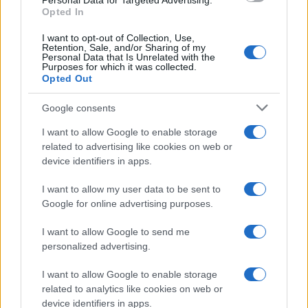
Personal Data for Targeted Advertising.
Opted In
I want to opt-out of Collection, Use,
Retention, Sale, and/or Sharing of my
Personal Data that Is Unrelated with the
Purposes for which it was collected.
Opted Out
Syndication
Culture
Google consents
Salute
Globalist
I want to allow Google to enable storage
related to advertising like cookies on web or
Megachip
Globalscience
device identifiers in apps.
GiULia
Globalsport
I want to allow my user data to be sent to
Google for online advertising purposes.
Prima Pagina
I want to allow Google to send me
personalized advertising.
Giornale dello
Chi siamo
I want to allow Google to enable storage
Spettacolo
related to analytics like cookies on web or
Contributors
device identifiers in apps.