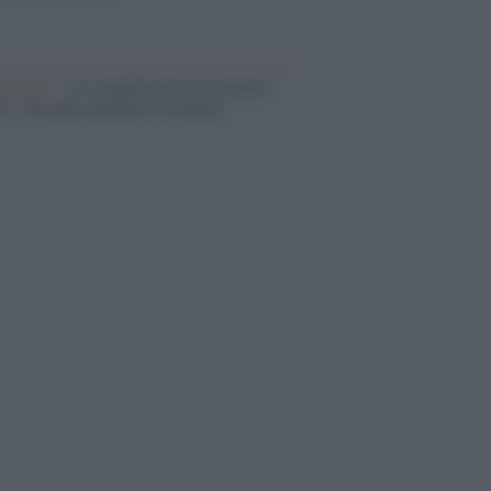
ntenario /
A L'Aquila arriva la mostra
, 100 anni attraverso la forma"