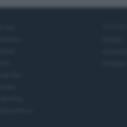
Syndication
i siamo
ntributors
Globalist
cebook
Globalscie
itter
Globalsport
ogle News
stodon
okie Policy
eferenze Privacy