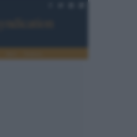
Sport
Tendenze