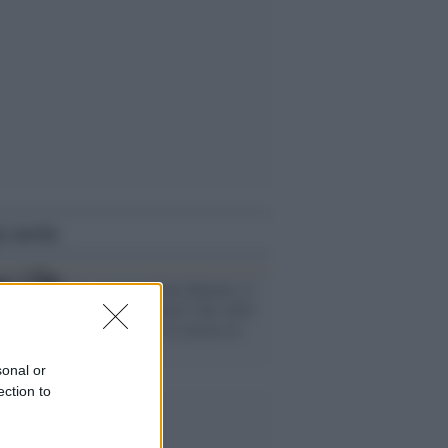
i anche
Vi racconto Gino Bartali, il
'giusto fra i giusti' che salvò
gli ebrei e non si arrese ai
fascisti
sonal or
ection to