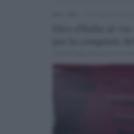
Home
>
Sport
>
Giro d’Italia al via: testa a 
Giro d'Italia al via
per la conquista d
Venerdì 9 maggio inizierà la corsa ciclist