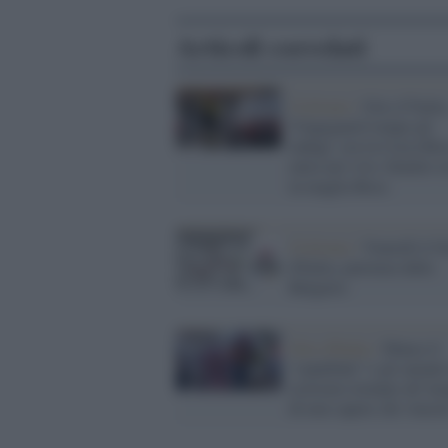
Articoli correlati
Ciclismo /
Giro d’Italia
Vingegaard rompe gli
indugi: ora la Corsa Ro
entra nel vivo. Eulalio r
in maglia Rosa
Ciclismo /
Venerdì il G
d'Italia, partenza dalla
Bulgaria
Giro d'Italia /
Manca il
“cannibale” e gli amanti
ciclismo tornano all’uto
di non sapere chi vincer