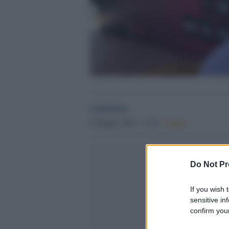
redazione
6 Maggio 2025 - 11.53
Culture
Do Not Pr
If you wish 
sensitive in
confirm your