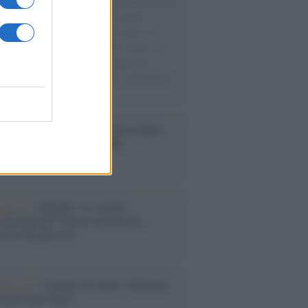
natore M5S racconta la sua esperienza sulle
e cariche di aiuti umanitari assalite
sercito israeliano. Una guerra atroce, il
ivo di disumanizzazione delle vittime, il
ismo del governo italiano e degli altri
ei, il ritorno al colonialismo. L'importanza
ovimenti.
elo /
La vita si intreccia con le paure
il giorno succede alla notte
operta /
Oplontis, le vittime
eruzione del Vesuvio furono più
rose del previsto
dagliere /
Europei di nuoto: Pellecani
 una super Italia