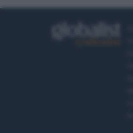
Ch
Co
Fa
Tw
Go
Ma
Co
Pr