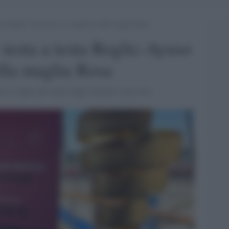
testa Roglic-Ayuso per la conquista della maglia Rosa
: testa a testa Roglic-Ayuso
ella maglia Rosa
ica a tappe più amata dagli italiani e non solo.