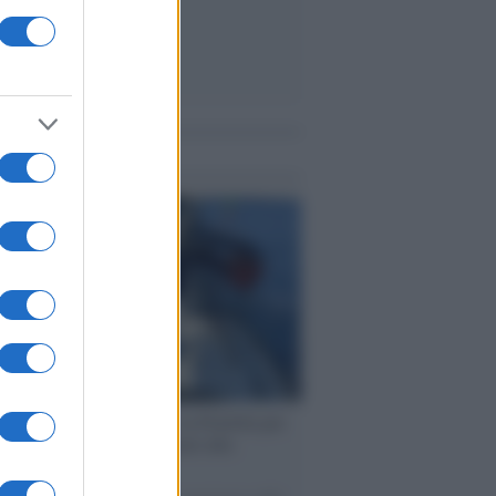
me notizie
ervista /
Marco Croatti e la Flottilla per
 le nostre vele gonfie grazie alla
vazione popolare