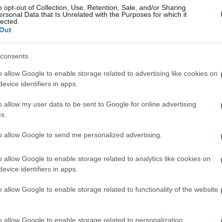
o opt-out of Collection, Use, Retention, Sale, and/or Sharing
ttoria finale o un posto sul podio, invece, lo
ersonal Data that Is Unrelated with the Purposes for which it
lected.
az, Egan Bernal, Jay Hindley e Nairo Quintana,
Out
 un Giro d’Italia in bacheca.
consents
Ulti
oste sulle spalle di Antonio Tiberi, che ha
o allow Google to enable storage related to advertising like cookies on
lior giovane e il quinto posto finale in classifica
evice identifiers in apps.
e Giulio Ciccone, che vuole dimostrare a tutti di
o allow my user data to be sent to Google for online advertising
nquistò la maglia azzurra (riservata al miglior
s.
9.
to allow Google to send me personalized advertising.
i 184 corridori dovranno affrontare, spiccano le
o allow Google to enable storage related to analytics like cookies on
evice identifiers in apps.
rco delle tre settimane di corsa, e le due
-Pisa, per un totale di 42.4 Km), che potrebbero
L'int
o allow Google to enable storage related to functionality of the website
Gaza:
ifica generale.
solle
o allow Google to enable storage related to personalization.