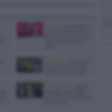
Il ce
"TITO
,
Ciclismo /
Giro d’Italia al
via: Vingegaard favorito su
sa
Bernal per la vittoria finale.
esta
Pellizzari in lizza per il
podio
iro
Giro d'Italia /
Giro d’Italia:
le strade bianche di Siena
sconvolgono la classifica
Le dichiarazioni /
Roberto
 del
Vegni apre ad un grande
pia
investitore come partner del
à
Giro d’Italia