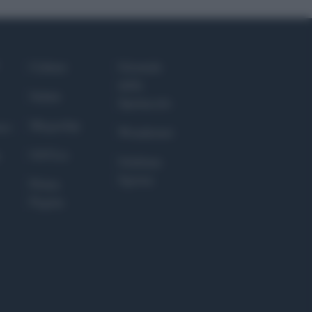
Culture
Giornale
dello
Salute
Spettacolo
Megachip
nce
Wondernet
GiULia
Giuliana
Sgrena
Prima
Pagina