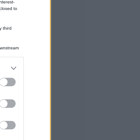
nterest-
closed to
 third
Downstream
er and store
to grant or
ed purposes