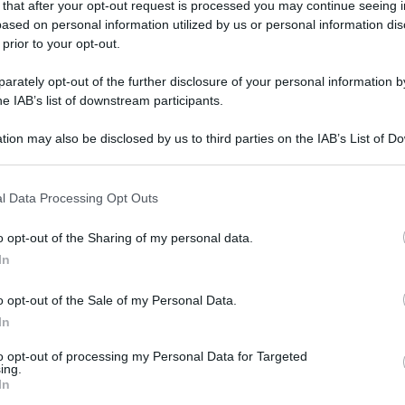
 that after your opt-out request is processed you may continue seeing i
ased on personal information utilized by us or personal information dis
 prior to your opt-out.
rately opt-out of the further disclosure of your personal information by
he IAB’s list of downstream participants.
tion may also be disclosed by us to third parties on the IAB’s List of 
 that may further disclose it to other third parties.
Giro sta per iniziare. Infatti, nella giornata di
 that this website/app uses one or more Google services and may gath
ima delle ventuno tappe della Corsa Rosa, che
l Data Processing Opt Outs
including but not limited to your visit or usage behaviour. You may click 
terminerà il primo giugno a Roma.
 to Google and its third-party tags to use your data for below specifi
o opt-out of the Sharing of my personal data.
ogle consent section.
In
ente Tadej Pogacar, l’affaire maglia Rosa
stione per due, massimo tre ciclisti. Alla vigilia
o opt-out of the Sale of my Personal Data.
In
glic, già trionfatore al Giro due anni fa, e lo
vincitore della Tirreno-Adriatico poche
to opt-out of processing my Personal Data for Targeted
ing.
alla Corsa Rosa.
In