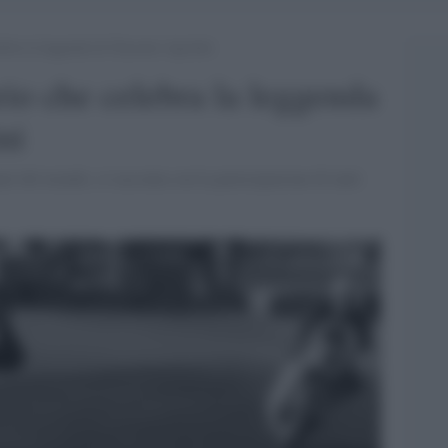
ebra la leggenda di Giacomo Agostini
io che celebra la leggenda
ni
nati del mondo, si racconta con la partecipazione di tanti