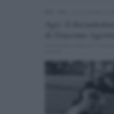
Home
>
Sport
>
Ago: il documentario che cel
Ago: il documentar
di Giacomo Agosti
Il pilota italiano, vincitore di 15 campio
testimoni.