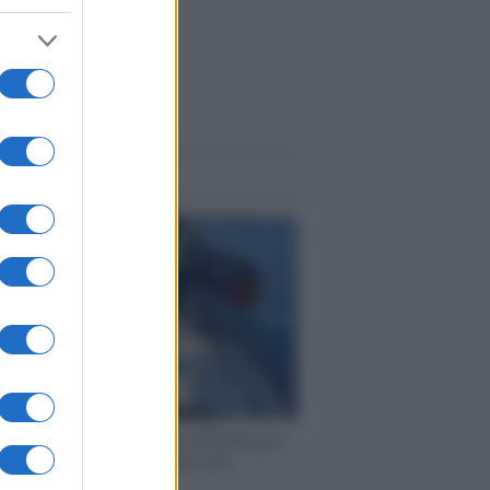
me notizie
ervista /
Marco Croatti e la Flottilla per
 le nostre vele gonfie grazie alla
vazione popolare