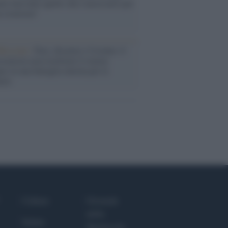
ele farà tutto quello che è necessario per
a sicurezza"
flessione /
Pace, disarmo e Ucraina: il
osinistra non trasformi il riarmo
eo in una battaglia interna per le
arie
Culture
Giornale
dello
Salute
Spettacolo