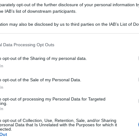
rately opt-out of the further disclosure of your personal information by
he IAB’s list of downstream participants.
tion may also be disclosed by us to third parties on the IAB’s List of 
 that may further disclose it to other third parties.
 that this website/app uses one or more Google services and may gath
l Data Processing Opt Outs
including but not limited to your visit or usage behaviour. You may click 
Agostini
non puoi non pensare ad uno dei più
 to Google and its third-party tags to use your data for below specifi
o opt-out of the Sharing of my personal data.
olore italiano, celebrato e riconosciuto in tutto il
ogle consent section.
In
cumentario. Nasce a Brescia nel 1942, e tra
el decennio successivo domina la scena mondiale
o opt-out of the Sale of my Personal Data.
In
lota italiano più vincente di sempre, basti pensare
date, 123 vittorie e 162 podi ottenute con MV
to opt-out of processing my Personal Data for Targeted
ing.
In
ato nelle sale cinematografiche con un
i chiama “Ago” e sarà disponibile già alla XIX
o opt-out of Collection, Use, Retention, Sale, and/or Sharing
ersonal Data that Is Unrelated with the Purposes for which it
Giangiacomo De Stefano
i Roma. Diretto da
lected.
Out