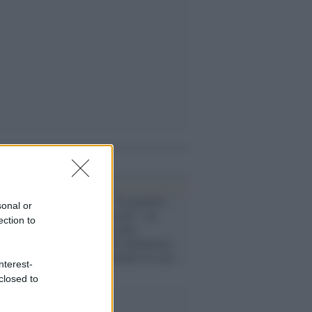
i anche
Prevenzione /
“Il granello.
sonal or
Crocevia di un neo”, un
ection to
documentario sulla
prevenzione del melanoma:
ecco l'appuntamento in sala
nterest-
closed to