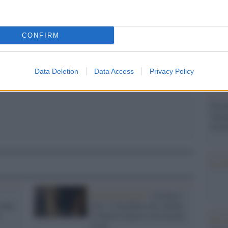
pp
Il Se
barch
dall'e
CONFIRM
tentat
servil
europ
Data Deletion
Data Access
Privacy Policy
dei m
Perch
famig
tecno
Il co
Il documentario /
Uomini e
Aldo,
Dei: il docufilm che celebra
il Museo Egizio con Jeremy
Tel 
Irons