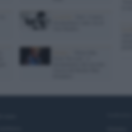
"Isra
la su
 la
La novità /
'Jimi': il nuovo
documentario sulla vita di
Jimi Hendrix
La ri
centr
europ
prim
si
Disney+ /
"Elton John:
mi
Never Too Late", il
guer
documentario che racconta
l'ascesa del Rocket Man
britannico
Syndication
i siamo
ntributors
Globalist