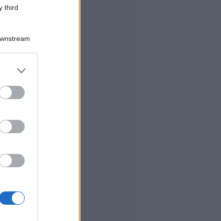
 third
Downstream
er and store
to grant or
ed purposes