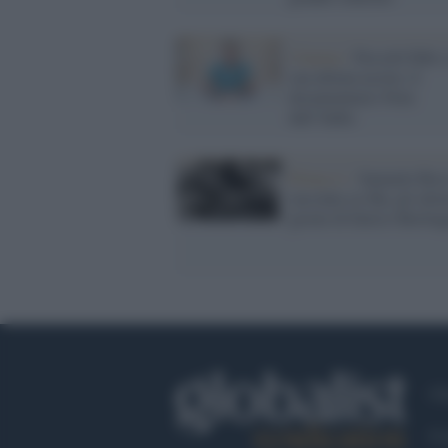
Cinema /
Niccolò Fabi e
sua ultima uscita: il
documentario Note
dall’India
Prima tv /
Samuele Ros
racconta su Sky gli ulti
giorni di Enrico Berlin
Ch
Co