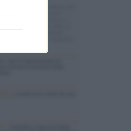
natore M5S racconta la sua esperienza sulle
e cariche di aiuti umanitari assalite
sercito israeliano. Una guerra atroce, il
ivo di disumanizzazione delle vittime, il
ismo del governo italiano e degli altri
ei, il ritorno al colonialismo. L'importanza
ovimenti.
é i centri di intrattenimento per
lie investono in attrazioni ad alta
logia
nflitto /
La mafia russa e l'arma del caos
Aviv /
Netanyahu si smarca da Trump: