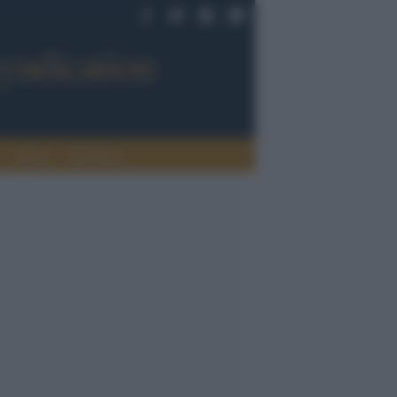
Sport
Tendenze