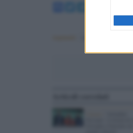
Facebook
Twitter
Telegram
WhatsA
Argomenti:
Cinema
Articoli correlati
Cinema /
"Attitudini:
Nessuna”: il ritorno di 
Giovanni e Giacomo sul
grande schermo