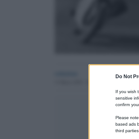
redazione
Do Not Pr
13 Marzo 2025 - 20.19
Culture
If you wish 
sensitive in
confirm your
Please note
based ads b
third parties