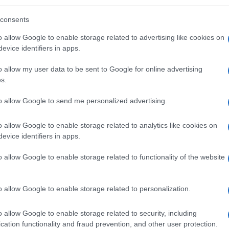
ondo su un uomo che ha rivoluzionato il mondo
consents
o allow Google to enable storage related to advertising like cookies on
ne Film e K+
in collaborazione con Sky, con il
evice identifiers in apps.
ilm Commision e il contributo selettivo del
o allow my user data to be sent to Google for online advertising
e parole dello stesso campione italiano alle
Ulti
s.
iornalisti e personalità di rilievo del mondo a
to allow Google to send me personalized advertising.
ie Spencer
Marc Marquez
Carmelo
,
,
Guido Meda
(attuale voce narrante della
o allow Google to enable storage related to analytics like cookies on
evice identifiers in apps.
co Cereghini
Carlo Canzano
Gianni
,
e
ta il lato umano di un campione le cui gesta
o allow Google to enable storage related to functionality of the website
o allow Google to enable storage related to personalization.
L'int
Gaza:
o allow Google to enable storage related to security, including
solle
cation functionality and fraud prevention, and other user protection.