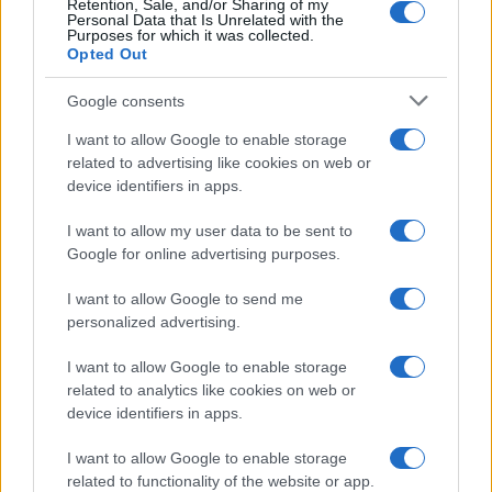
Retention, Sale, and/or Sharing of my
Personal Data that Is Unrelated with the
Purposes for which it was collected.
Opted Out
Syndication
Culture
Google consents
Salute
Globalist
I want to allow Google to enable storage
related to advertising like cookies on web or
Megachip
Globalscience
device identifiers in apps.
GiULia
Globalsport
I want to allow my user data to be sent to
Google for online advertising purposes.
Prima Pagina
I want to allow Google to send me
personalized advertising.
Giornale dello
Chi siamo
I want to allow Google to enable storage
Spettacolo
related to analytics like cookies on web or
Contributors
device identifiers in apps.
Wondernet
Facebook
I want to allow Google to enable storage
Giuliana Sgrena
related to functionality of the website or app.