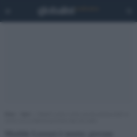
Home
>
Sport
>
Matilde Lorenzi è morta: giovane promessa dello sci
azzurro era in condizioni gravissime dopo una caduta
Matilde Lorenzi è morta: giovane