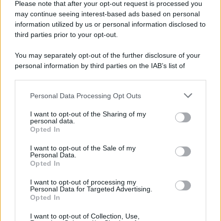
italiani tra berlusconismo, fascismo e nuove nostalgie
Please note that after your opt-out request is processed you
may continue seeing interest-based ads based on personal
information utilized by us or personal information disclosed to
third parties prior to your opt-out.
Memoria /
Quando Pasolini raccontava i minatori italiani in
You may separately opt-out of the further disclosure of your
Belgio dopo Marcinelle
personal information by third parties on the IAB’s list of
downstream participants.
Personal Data Processing Opt Outs
This information may also be disclosed by us to third parties
Il libro /
La letteratura che racconta l’estate
on the IAB’s List of Downstream Participants that may further
I want to opt-out of the Sharing of my
disclose it to other third parties.
personal data.
Opted In
Please note that this website/app uses one or more Google
services and may gather and store information including but
I want to opt-out of the Sale of my
Personal Data.
not limited to your visit or usage behaviour. You may click to
Opted In
grant or deny consent to Google and its third-party tags to
use your data for below specified purposes in below Google
I want to opt-out of processing my
consent section.
Personal Data for Targeted Advertising.
Opted In
I want to opt-out of Collection, Use,