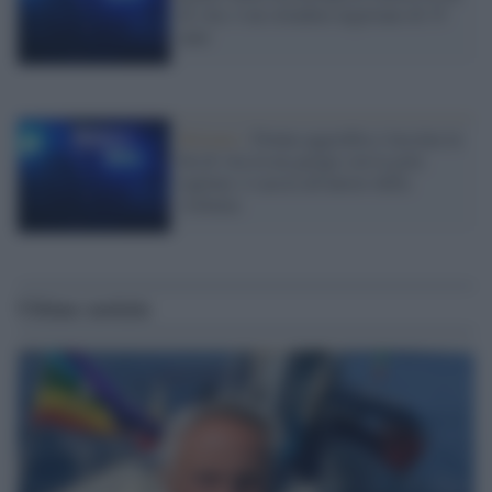
di vita: è un cittadino nigeriano di 35
anni
Bolzano /
Donna aggredita e lasciata in
fin di vita in un garage con la gola
tagliata: è caccia all'autore della
violenza
Ultime notizie