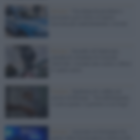
Bolzano /
Una donna ha picchiato e
procurato gravi ferite al marito:
arrestata per maltrattamenti e lesioni
Bolzano /
Incendio all'Alpitronic,
azienda di colonnine di ricariche
elettriche: evacuata una scuola e chiuso
lo spazio aereo
Trentino /
Epidemia di scabbia nel
carcere di Bolzano: "Sovraffollamento
e scarsa igiene, il governo se ne frega"
Bolzano /
Arrestato in Germania l'ex
genero della fisioterapista ridotta in fin