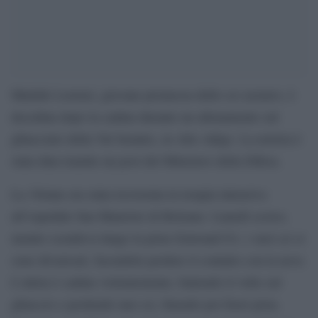
Matilde Lorenzi, giovane promessa dello sci azzurro, è
deceduta dopo la caduta durante un allenamento sul
ghiacciaio della Val Senales, in Alto Adige. La notizia è
stata data tramite un post del Ministero della Difesa.
La 19enne era stata ricoverata in terapia intensiva
all’ospedale San Maurizio di Bolzano. Lunedì scorso,
mentre scendeva lungo la pista Grawand G1, i suoi sci si
sono divaricati, facendole perdere il contatto con la neve.
L’atleta è caduta violentemente, battendo il volto sul
ghiaccio e perdendo uno sci, finendo poi fuori pista.