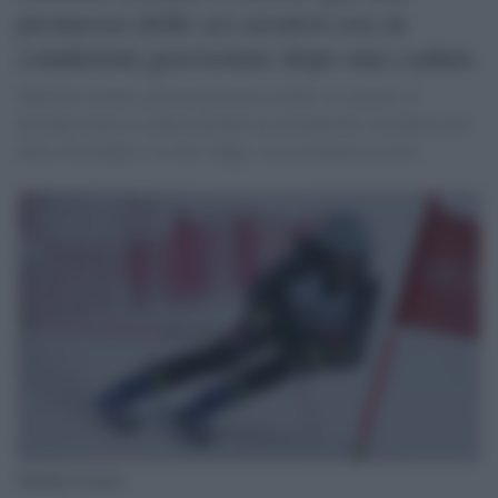
promessa dello sci azzurro era in
condizioni gravissime dopo una caduta
Matilde Lorenzi, giovane promessa dello sci azzurro, è
deceduta dopo la caduta durante un allenamento sul ghiacciaio
della Val Senales, in Alto Adige. Aveva battuto la testa
Matilde Lorenzi