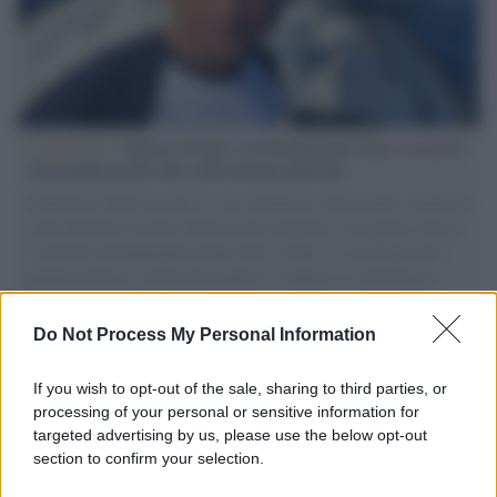
L'intervista /
Marco Croatti e la Flottilla per Gaza: le nostre
vele gonfie grazie alla sollevazione popolare
Il Senatore M5S racconta la sua esperienza sulle barche cariche di
aiuti umanitari assalite dall'esercito israeliano. Una guerra atroce,
il tentativo di disumanizzazione delle vittime, il servilismo del
governo italiano e degli altri europei, il ritorno al colonialismo.
L'importanza dei movimenti.
Do Not Process My Personal Information
Il lutto /
Addio a Livio Berruti, leggenda dello sprint
italiano
If you wish to opt-out of the sale, sharing to third parties, or
processing of your personal or sensitive information for
targeted advertising by us, please use the below opt-out
section to confirm your selection.
Il libro /
Crescere significa pentirsi: l’immaturità degli