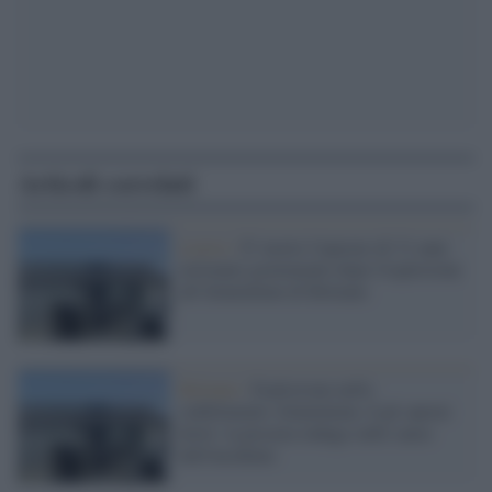
Articoli correlati
Lavoro /
E' morto l'operaio di 31 anni
ustionato gravemente dopo l'esplosione
all'Aluminium di Bolzano
Bolzano /
Esplosione nello
stabilimento Aluminium, 8 gli operai
feriti: la procura indaga sulle cause
dell'incidente