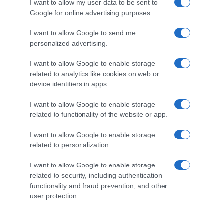
GiULia
Globalsport
I want to allow my user data to be sent to
Google for online advertising purposes.
Prima Pagina
I want to allow Google to send me
personalized advertising.
Giornale dello
Chi siamo
I want to allow Google to enable storage
Spettacolo
related to analytics like cookies on web or
Contributors
device identifiers in apps.
Wondernet
Facebook
I want to allow Google to enable storage
Giuliana Sgrena
related to functionality of the website or app.
Twitter
I want to allow Google to enable storage
Google News
related to personalization.
Mastodon
I want to allow Google to enable storage
related to security, including authentication
Cookie Policy
functionality and fraud prevention, and other
user protection.
Preferenze Privacy