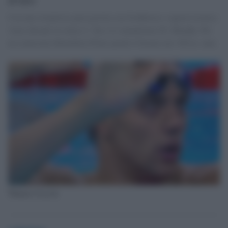
Con una strepitosa gara gestita con freddezza e sagacia tecnica
vince davanti al cinese J. Xu e lo statunitense R. Murphy. Per
un centesimo Benedetta Pilato perde il bronzo nei 100 m. rana
Thomas Ceccon