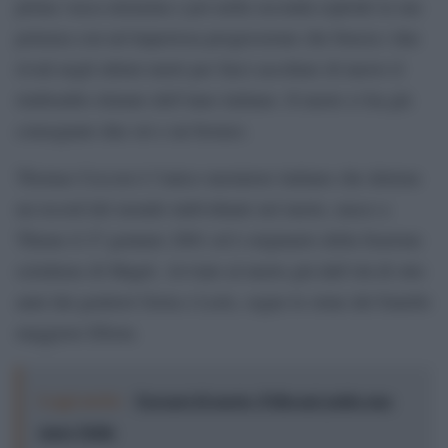
prima vasca misurata e poi nella seconda esplode la sua
potenza con un’imperiosa progressione che brucia i due
rivali negli ultimi metri per farci ascoltare di nuovo il
rimbombo ritmato dell’inno italiano. Il nuoto ci ha già
consegnato due ori e un bronzo.
Thomas Ceccon è l’unico nuotatore italiano che detiene
un record del mondo individuale nel nuoto, nasce a
Thiene il 27 gennaio 2001 ed è originario della frazione
scledense di Magrè. Avviato al nuoto già dall’età di otto
anni dai genitori Gioia e Loris, segue le orme del fratello
maggiore Efrem.
Leggi anche:
Europei di nuoto: Pellecani guida una
super Italia