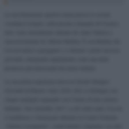
La sua formazione sportiva inizia presso la società
vicentina Leosport, nella piscina comunale di Creazzo,
dove viene inizialmente allenato da Anna Vallarsa e
successivamente da Alberto Burlina. È con Burlina che
Ceccon inizia a gareggiare e a ottenere i primi successi
giovanili, emergendo rapidamente come una delle
promesse più interessanti del nuoto italiano.
La sua prima esperienza arriva ai Giochi Olimpici
Giovanili di Buenos Aires 2018, dove si distingue con
cinque medaglie segnando così l’inizio di una carriera
brillante. Nel settembre 2017, a soli sedici anni, Ceccon
si trasferisce a Verona per allenarsi al Centro Federale
“Alberto Castagnetti”, condividendo l’impianto con altri