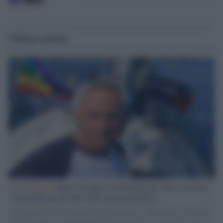
Ultime notizie
L'intervista /
Marco Croatti e la Flottilla per Gaza: le nostre
vele gonfie grazie alla sollevazione popolare
Il Senatore M5S racconta la sua esperienza sulle barche cariche di
aiuti umanitari assalite dall'esercito israeliano. Una guerra atroce,