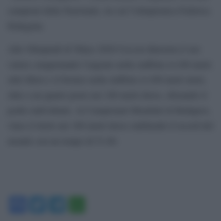
campioni della Nazionale, tra cui l’olimpionica Federica
Pellegrini.
Alle Olimpiadi di Tokyo 2020 Ceccon dimostra il suo
valore conquistando l’argento nella staffetta 4×100 metri
stile libero e il bronzo nella staffetta 4×100 metri misti,
oltre a un quarto posto nei 100 metri dorso, sfiorando il
podio individuale. Ai Campionati Mondiali di Budapest,
vince il titolo nei 100 metri dorso stabilendo il record del
mondo con un tempo di 51.60.
Facebook
Twitter
Telegram
WhatsApp