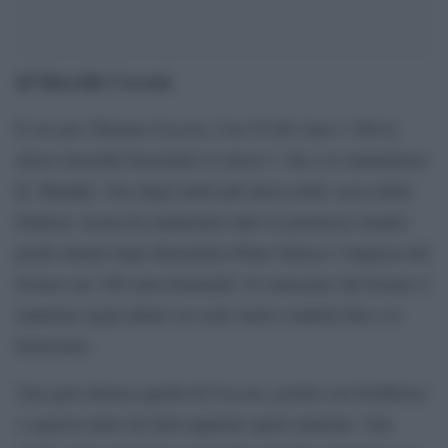
di Marcello Cecconi
È oro per Thomas Ceccon. Con 55,00 vince i 100 m
dorso maschili bruciando il cinese J. Xu e lo statunitense
R. Murphy. Uno degli atleti più attesi nella vasca della
Defense Arena ha mantenuto tutte le promesse mentre
pochi minuti dopo Benedetta Pilato fallisce l’impresa del
bronzo nei 100 rana femminili. Il centesimo dal bronzo è
maturato negli ultimi sei-sette metri condotti fino a lì
benissimo.
Una gara intensa quella di Ceccon, gestita con freddezza
e sagacia tanto da farla apparire quasi naturale. Una