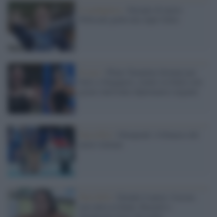
Il medagliere /
Europei di nuoto:
Pellecani guida una super Italia
Il caso /
Pilato Tarantino fermate per
furto a Singapore, rientro in Italia solo
grazie intervento diplomatico urgente
Paris2024 /
Olimpiadi: il bilancio del
nuoto italiano
Paris2024 /
Delude il nuoto: Ceccon
non entra in finale, Razzetti e
Quadarella fuori dal podio