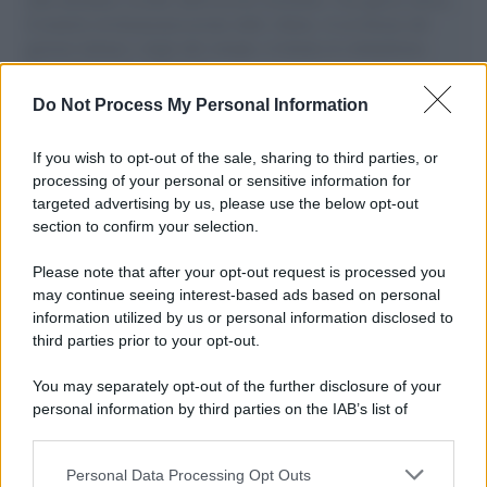
il tentativo di disumanizzazione delle vittime, il servilismo del
governo italiano e degli altri europei, il ritorno al colonialismo.
L'importanza dei movimenti.
Do Not Process My Personal Information
Il caso /
Trump ha quasi esaurito l'arsenale Usa, ma il
tycoon smentisce
If you wish to opt-out of the sale, sharing to third parties, or
processing of your personal or sensitive information for
targeted advertising by us, please use the below opt-out
section to confirm your selection.
Chiesa /
Papa Leone XIV denuncia le violenze in Ucraina e
Russia e chiede il rispetto del diritto umanitario e della
Please note that after your opt-out request is processed you
diplomazia
may continue seeing interest-based ads based on personal
information utilized by us or personal information disclosed to
third parties prior to your opt-out.
Il centenario /
A L'Aquila arriva la mostra "Tito, 100 anni
You may separately opt-out of the further disclosure of your
attraverso la forma"
personal information by third parties on the IAB’s list of
downstream participants.
Personal Data Processing Opt Outs
This information may also be disclosed by us to third parties