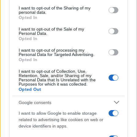
Il medagliere /
Europei di nuoto: Pellecani guida una super
on the IAB’s List of Downstream Participants that may further
I want to opt-out of the Sharing of my
Italia
disclose it to other third parties.
personal data.
Opted In
Please note that this website/app uses one or more Google
services and may gather and store information including but
I want to opt-out of the Sale of my
Personal Data.
not limited to your visit or usage behaviour. You may click to
Opted In
grant or deny consent to Google and its third-party tags to
use your data for below specified purposes in below Google
I want to opt-out of processing my
consent section.
Personal Data for Targeted Advertising.
Opted In
I want to opt-out of Collection, Use,
Retention, Sale, and/or Sharing of my
Personal Data that Is Unrelated with the
Purposes for which it was collected.
Opted Out
Syndication
Culture
Google consents
Salute
Globalist
I want to allow Google to enable storage
related to advertising like cookies on web or
Megachip
Globalscience
device identifiers in apps.