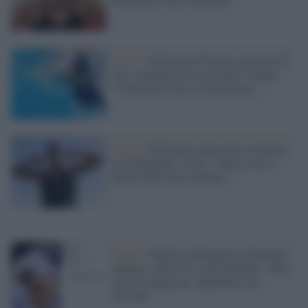
Roma /
Allenatore di nuoto accusato di
aver violentato una sua atleta 14enne:
"Che dovevo fare, mi provocava..."
Nuoto /
Paltrinieri parla del suo futuro,
tra Olimpiadi e ritiro: "Penso solo a
Parigi 2024, poi vediamo..."
Nuoto /
Federica Pellegrini è diventata
mamma, alle 6.51 è nata Matilde: "Due
giorni complicati, finalmente sei
arrivata"