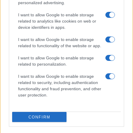
personalized advertising.
Giornale dello
Chi siamo
I want to allow Google to enable storage
Spettacolo
related to analytics like cookies on web or
Contributors
device identifiers in apps.
Wondernet
Facebook
I want to allow Google to enable storage
Giuliana Sgrena
related to functionality of the website or app.
Twitter
I want to allow Google to enable storage
Google News
related to personalization.
Mastodon
I want to allow Google to enable storage
related to security, including authentication
Cookie Policy
functionality and fraud prevention, and other
user protection.
Preferenze Privacy
CONFIRM
©2021 Globalist.it • All right reserved.