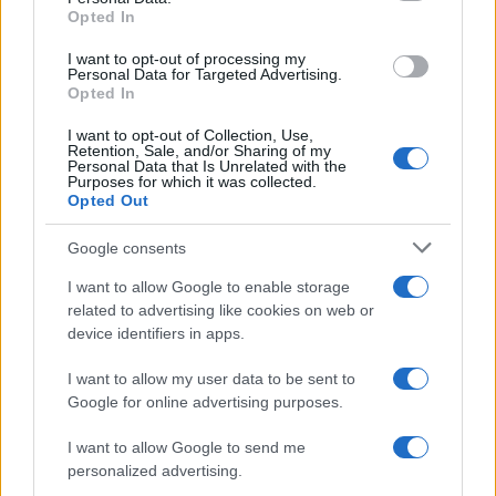
Opted In
grant or deny consent to Google and its third-party tags to
use your data for below specified purposes in below Google
I want to opt-out of processing my
consent section.
Personal Data for Targeted Advertising.
Opted In
I want to opt-out of Collection, Use,
Retention, Sale, and/or Sharing of my
Personal Data that Is Unrelated with the
Purposes for which it was collected.
Opted Out
Syndication
Culture
Google consents
Salute
Globalist
I want to allow Google to enable storage
related to advertising like cookies on web or
Megachip
Globalscience
device identifiers in apps.
GiULia
Globalsport
I want to allow my user data to be sent to
Google for online advertising purposes.
Prima Pagina
I want to allow Google to send me
personalized advertising.