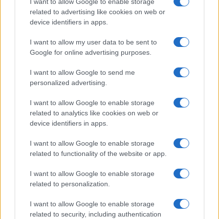
Globalist
I want to allow Google to enable storage
related to advertising like cookies on web or
Megachip
Globalscience
device identifiers in apps.
GiULia
Globalsport
I want to allow my user data to be sent to
Google for online advertising purposes.
Prima Pagina
I want to allow Google to send me
personalized advertising.
Giornale dello
Chi siamo
I want to allow Google to enable storage
Spettacolo
related to analytics like cookies on web or
Contributors
device identifiers in apps.
Wondernet
Facebook
I want to allow Google to enable storage
Giuliana Sgrena
related to functionality of the website or app.
Twitter
I want to allow Google to enable storage
Google News
related to personalization.
Mastodon
I want to allow Google to enable storage
related to security, including authentication