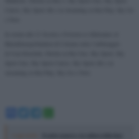
Makkelie. Diretta su Rai 2, Sky Sport Uno, Sky Sport
Calcio, Sky Sport 4K e in streaming su Rai Play, Sky Go
e Now.
In serata alle 21 Scozia e Svizzera si sfideranno al
RheinEnergieStadion di Colonia sotto l’arbitraggio
di Ivan Kruzliak. Diretta su Rai Uno, Sky Sport, Sky
Sport Uno, Sky Sport Calcio, Sky Sport 4K e in
streaming su Rai Play, Sky Go e Now.
Facebook
Twitter
Telegram
WhatsApp
Leggi anche:
Il calcio azzurro e la cultura della fuga