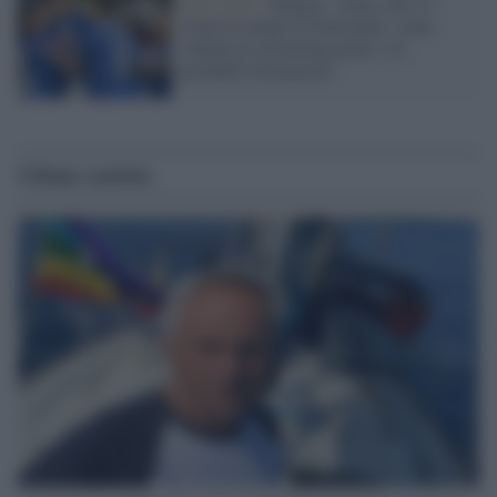
Euro 2024 /
Spagna - Italia, alle 21
torna in campo la Nazionale: come
vederla in streaming gratis e le
probabili formazioni
Ultime notizie