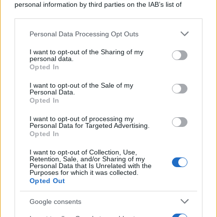
personal information by third parties on the IAB’s list of
downstream participants.
Personal Data Processing Opt Outs
This information may also be disclosed by us to third parties
La banca /
Caso Mps: i pm milanesi ora vogliono vederci
on the IAB’s List of Downstream Participants that may further
I want to opt-out of the Sharing of my
chiaro sulle “chat” tra un dirigente del Mef e alcuni ministri
disclose it to other third parties.
personal data.
Opted In
Please note that this website/app uses one or more Google
services and may gather and store information including but
I want to opt-out of the Sale of my
Personal Data.
not limited to your visit or usage behaviour. You may click to
Opted In
grant or deny consent to Google and its third-party tags to
use your data for below specified purposes in below Google
I want to opt-out of processing my
consent section.
Personal Data for Targeted Advertising.
Opted In
I want to opt-out of Collection, Use,
Retention, Sale, and/or Sharing of my
Personal Data that Is Unrelated with the
Purposes for which it was collected.
Opted Out
Syndication
Culture
Google consents
Salute