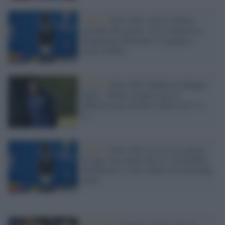
Calcio /
Euro 2024, inizia l'ultima
giornata dei gironi: ecco le partite in
programma domenica 23 giugno e
come vederle
Calcio /
Euro 2024, Buffon su Spagna -
Italia: "Siamo sempre stati in
difficoltà, per fortuna è finita solo 1 a
0..."
Calcio /
Euro 2024, ecco le tre partite
di oggi: big match alle 21, le probabili
formazioni e come vederle in streaming
gratis