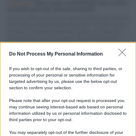
L'intervista /
Marco Croatti e la Flottilla per Gaza: le nostre
vele gonfie grazie alla sollevazione popolare
Il Senatore M5S racconta la sua esperienza sulle barche cariche di
aiuti umanitari assalite dall'esercito israeliano. Una guerra atroce,
il tentativo di disumanizzazione delle vittime, il servilismo del
governo italiano e degli altri europei, il ritorno al colonialismo.
L'importanza dei movimenti.
Do Not Process My Personal Information
Tendenze /
Sale il numero degli acquisti online in Europa e
aumentano le vendite di articoli second hand
If you wish to opt-out of the sale, sharing to third parties, or
processing of your personal or sensitive information for
targeted advertising by us, please use the below opt-out
section to confirm your selection.
Pd /
Un partito progressista e di sinistra che si spacca sul
riarmo ha un serio problema
Please note that after your opt-out request is processed you
may continue seeing interest-based ads based on personal
information utilized by us or personal information disclosed to
third parties prior to your opt-out.
Il caso /
Trump ha quasi esaurito l'arsenale Usa, ma il
You may separately opt-out of the further disclosure of your
tycoon smentisce