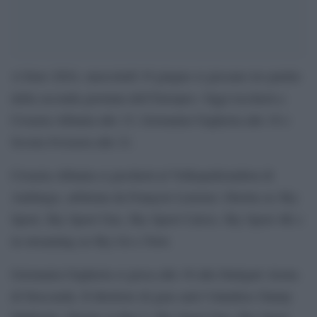
A Euro 2024, mercoledì 19 giugno si giocano tre partite
della seconda giornata dell’Europeo. Oggi toccherà a
Croazia-Albania alle 15, Germania-Ungheria alle 18 e
Scozia Svizzera alle 21.
Croazia-Albania si giocherà al Volksparkstadion di
Amburgo, arbitrata da François Letexier. Diretta su Sky
Sport, Sky Sport Uno, Sky Sport Calcio, Sky Sport 4K e
in streaming su Sky Go e Now.
Germania-Ungheria si gioca alle 18 alla Stuttgart Arena
di Stoccarda. Il direttore di gara sarà l’olandese Danny