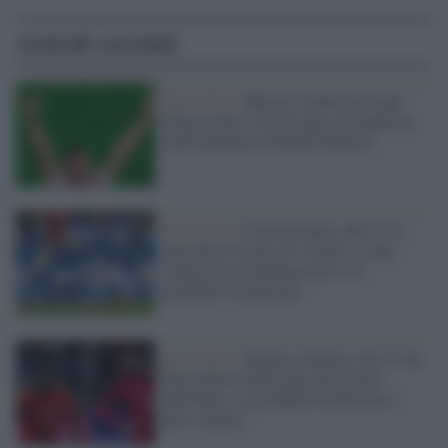
Articoli correlati
Euro 2024 /
Mima il saluto dei Lupi
Grigi turchi, la Uefa apre un'inchiesta
sull'esultanza di Merih Demiral
Euro 2024 /
Croazia-Italia, alle 21 la
gara decisiva per gli Azzurri: come
vederla in streaming gratis e le
probabili formazioni
Euro 2024 /
Spagna-Albania, alle 21 da
Dusseldorf l'altra gara del girone
dell'Italia: le probabili formazioni e
dove vederla