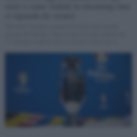
orari e come vederle in streaming (una
ci riguarda da vicino)
Mercoledì 19 giugno si giocano tre partite della seconda
giornata dell’Europeo. Oggi toccherà a Croazia-Albania alle
15, Germania-Ungheria alle 18 e Scozia Svizzera alle 21.