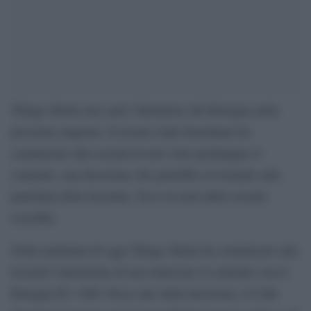
Thiago Motta non sarà l’allenatore del Bologna nella
prossima stagione. Il tecnico italo-brasiliano ha
comunicato alla società di non voler prolungare il
contratto, una decisione che potrebbe avvicinarlo alla
panchina della Juventus. Ecco la nota della società
rossoblu.
Nella mattinata di oggi Thiago Motta ha comunicato alla
Società l’intenzione di non rinnovare il contratto con il
Bologna FC 1909. Preso atto della decisione, il Club