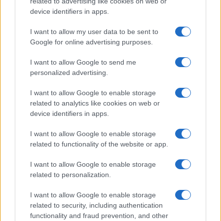
related to advertising like cookies on web or
Megachip
Globalscience
device identifiers in apps.
GiULia
Globalsport
I want to allow my user data to be sent to
Google for online advertising purposes.
Prima Pagina
I want to allow Google to send me
personalized advertising.
Giornale dello
Chi siamo
I want to allow Google to enable storage
Spettacolo
related to analytics like cookies on web or
Contributors
device identifiers in apps.
Wondernet
Facebook
I want to allow Google to enable storage
Giuliana Sgrena
related to functionality of the website or app.
Twitter
I want to allow Google to enable storage
Google News
related to personalization.
Mastodon
I want to allow Google to enable storage
related to security, including authentication
Cookie Policy
functionality and fraud prevention, and other