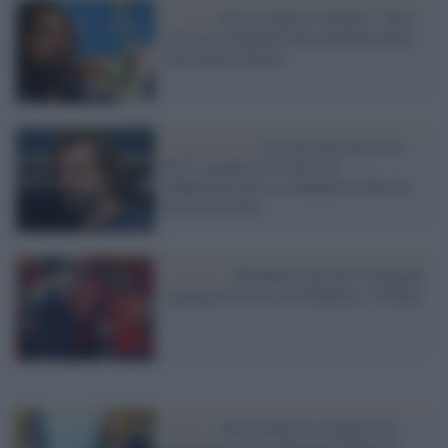
Il caso /
Pirlo rompe il silenzio: “Non
sono più candidato alla panchina della
Nazionale italiana”
La polemica /
La storia dei pirla e di
Pirlo: quando nel nome del
doppiopesismo si condanna la Russia
ma non Israele
L'analisi /
Mondiale, the end: la Spagna
espugna il fortino di Infantino e Trump
Calcio /
Nonostante lo scandalo del
cartellino rosso a Balogun Infantino