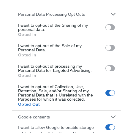
downstream participants.
Personal Data Processing Opt Outs
This information may also be disclosed by us to third parties
Il ritrovamento /
La moneta che vide l'invasione Cartagine in
on the IAB’s List of Downstream Participants that may further
I want to opt-out of the Sharing of my
Sicilia
disclose it to other third parties.
personal data.
Opted In
Please note that this website/app uses one or more Google
services and may gather and store information including but
I want to opt-out of the Sale of my
Personal Data.
not limited to your visit or usage behaviour. You may click to
Opted In
grant or deny consent to Google and its third-party tags to
use your data for below specified purposes in below Google
I want to opt-out of processing my
consent section.
Personal Data for Targeted Advertising.
Opted In
I want to opt-out of Collection, Use,
Retention, Sale, and/or Sharing of my
Personal Data that Is Unrelated with the
Purposes for which it was collected.
Opted Out
Syndication
Culture
Google consents
Salute
Globalist
I want to allow Google to enable storage