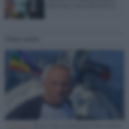
difficilmente subirà sanzioni dal Cio
Ultime notizie
L'intervista /
Marco Croatti e la Flottilla per Gaza: le nostre