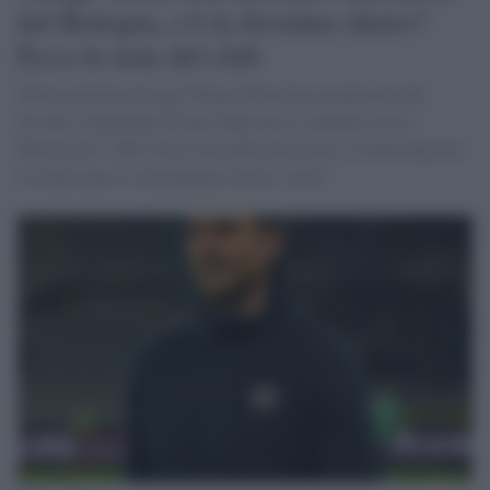
del Bologna, c'è la Juventus dietro?
Ecco la nota del club
Nella mattinata di oggi Thiago Motta ha comunicato alla
Società l’intenzione di non rinnovare il contratto con il
Bologna FC 1909. Preso atto della decisione, il Club ringrazia
il tecnico per lo straordinario lavoro svolto