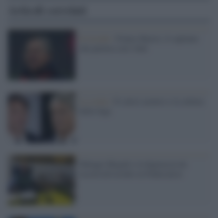
Articoli correlati
Il ricordo /
Franco Baresi, il capitano
che parlava con i fatti
La scelta /
Il calcio azzurro e la cultura
della fuga
Malagò-Megalò e la figuraccia da
record all'esordio in Federcalcio