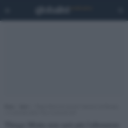
Home
>
Sport
>
Thiago Motta non sarà più l’allenatore del Bologna,
c’è la Juventus dietro? Ecco la nota del club
Thiago Motta non sarà più l'allenatore