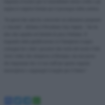
ringrazia il tecnico per lo straordinario lavoro svolto e gli
augura le migliori fortune per il prosieguo della carriera.
“In questi due anni ho conosciuto un allenatore preparato
e vincente”, dichiara il Presidente Joey Saputo, “che ha
dato alla squadra un’identità di gioco brillante. Il
traguardo della qualificazione in Champions League
consegna lui e tutti i giocatori alla storia del nostro Club.
Avrei voluto che rimanesse al Bologna, ma non posso
che ringraziare lui e il suo staff per queste stagioni
meravigliose e augurargli il meglio per il futuro”.
Facebook
Twitter
Telegram
WhatsApp