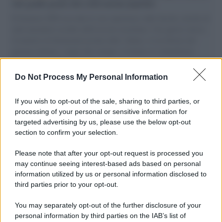
vele gonfie grazie alla sollevazione popolare
Il Senatore M5S racconta la sua esperienza sulle barche cariche di
aiuti umanitari assalite dall'esercito israeliano. Una guerra atroce,
il tentativo di disumanizzazione delle vittime, il servilismo del
governo italiano e degli altri europei, il ritorno al colonialismo.
L'importanza dei movimenti.
Do Not Process My Personal Information
Cinema /
James Gray, dopo “I padroni della notte” torna alla
mafia russa con “Paper Tiger”
If you wish to opt-out of the sale, sharing to third parties, or
processing of your personal or sensitive information for
targeted advertising by us, please use the below opt-out
section to confirm your selection.
L'evento /
Papa Leone XIV all'Unesco: storica visita a Parigi
il 25 settembre
Please note that after your opt-out request is processed you
may continue seeing interest-based ads based on personal
information utilized by us or personal information disclosed to
third parties prior to your opt-out.
L'inchiesta /
Attentato a Ranucci, arrestato Valter Lavitola:
You may separately opt-out of the further disclosure of your
per la procura è il mandante
personal information by third parties on the IAB’s list of