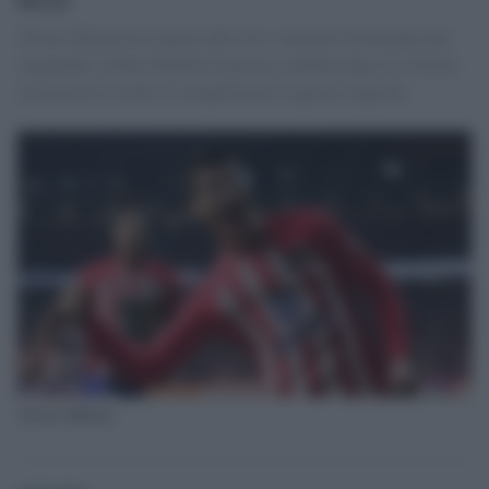
Álvaro Morata ha segnato due reti e Antoine Griezmann una
'regalando' al Real Madrid la prima sconfitta dopo sei vittorie
consecutive in tutte le competizioni in questa stagione.
Alvaro Morata