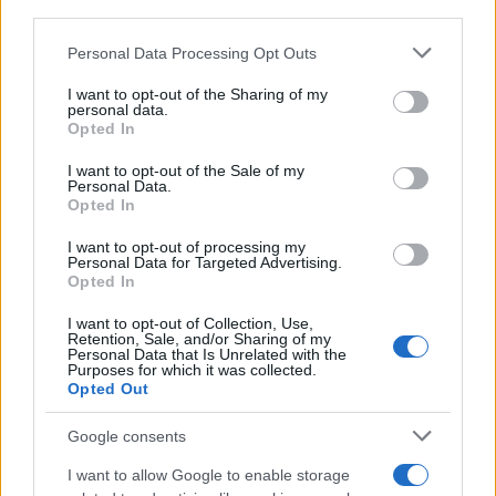
downstream participants.
Personal Data Processing Opt Outs
This information may also be disclosed by us to third parties
La banca /
Caso Mps: i pm milanesi ora vogliono vederci
on the IAB’s List of Downstream Participants that may further
chiaro sulle “chat” tra un dirigente del Mef e alcuni ministri
I want to opt-out of the Sharing of my
disclose it to other third parties.
personal data.
Opted In
Please note that this website/app uses one or more Google
services and may gather and store information including but
I want to opt-out of the Sale of my
Personal Data.
not limited to your visit or usage behaviour. You may click to
Opted In
grant or deny consent to Google and its third-party tags to
use your data for below specified purposes in below Google
I want to opt-out of processing my
consent section.
Personal Data for Targeted Advertising.
Opted In
I want to opt-out of Collection, Use,
Retention, Sale, and/or Sharing of my
Personal Data that Is Unrelated with the
Purposes for which it was collected.
Opted Out
Syndication
Culture
Google consents
Salute
Globalist
I want to allow Google to enable storage