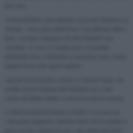
fuori area.
Al Real Madrid è stato annullato un gol per fuorigioco al
44esimo. «Non siamo partiti bene e non abbiamo difeso
bene», ha detto l’allenatore del Real Madrid Carlo
Ancelotti. «E con il 2-0 hanno preso il comando,
difendendo bene e sfruttando le transizioni veloci. Erano
migliori di noi sotto questo aspetto.»
Ancelotti non ha potuto contare su Vinícius Júnior, che
avrebbe dovuto rientrare dall’infortunio ma è stato
escluso all’ultimo minuto a causa di un mal di stomaco.
La Real Sociedad ha battuto il Getafe 4-3 in casa con
l’attaccante giapponese Takefusa Kubo che ha segnato il
primo gol per i padroni di casa a due minuti dall’inizio