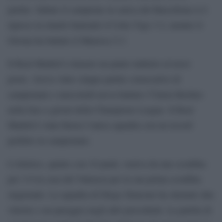
partite. Sabato il campione in carica del Barcellona si è
ripreso in ritardo battendo il Celta Vigo 3-2, mentre il
Girona ha battuto il Maiorca 5-3.
Il Real Madrid è rimasto un punto indietro al terzo
posto. Aveva vinto cinque partite consecutive di
campionato e mercoledì aveva battuto l’Union Berlino
nella fase a gironi della Champions League. Il Real
Madrid è stata finora l’unica squadra con un record
perfetto in campionato.
L’Atletico, quinto con 10 punti, veniva da una sconfitta
per 3-0 in casa del Valencia per la sua prima sconfitta
stagionale. La squadra di Diego Simeone ha ottenuto due
vittorie e un pareggio negli altri precedenti. La partita di