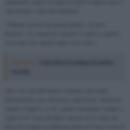
campionato contro il Siviglia all’inizio di questo mese è
stata rinviata a causa del maltempo.
«Abbiamo giocato una grande partita», ha detto
Simeone. «La squadra ha ritrovato lo spirito e, quando
ciò accade, non importa quale sia il rivale.»
Leggi anche:
Franco Baresi, il capitano che parlava
con i fatti
Tutti e tre i gol dell’Atletico domenica allo stadio
Metropolitano sono arrivati da colpi di testa. Morata ha
segnato al quarto e al 46′, mentre Griezmann è andato a
segno al 18′. Il gol del Real è arrivato al 35′ dopo che
Kroos ha respinto un difensore prima di trovare la rete da