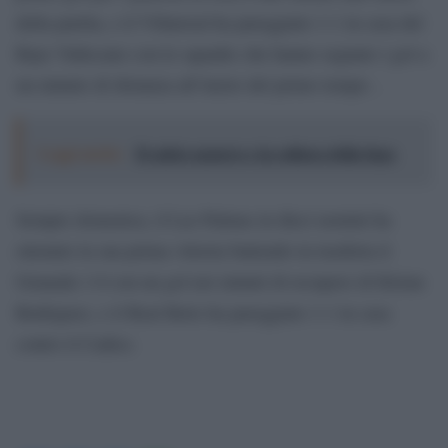
della partita, e il Villarreal ha pareggiato 1-1 in casa del
Rayo Vallecano con le squadre che hanno segnato i gol a
un minuto di distanza all’inizio del primo tempo. .
Leggi anche:
Il calcio azzurro e la cultura della fuga
Sempre domenica, il Las Palmas in dieci uomini ha
ottenuto la sua prima vittoria battendo in trasferta il
Granada 1-0 con un gol nei minuti di recupero di Kirian
Rodríguez, e il Real Betis ha pareggiato 1-1 in casa
contro il Cadice.