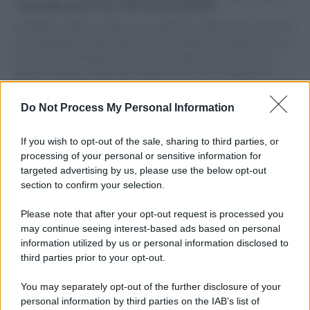
vele gonfie grazie alla sollevazione popolare
Il Senatore M5S racconta la sua esperienza sulle barche cariche di
aiuti umanitari assalite dall'esercito israeliano. Una guerra atroce,
il tentativo di disumanizzazione delle vittime, il servilismo del
governo italiano e degli altri europei, il ritorno al colonialismo.
L'importanza dei movimenti.
Do Not Process My Personal Information
Tendenze /
Sale il numero degli acquisti online in Europa e
aumentano le vendite di articoli second hand
If you wish to opt-out of the sale, sharing to third parties, or
processing of your personal or sensitive information for
targeted advertising by us, please use the below opt-out
section to confirm your selection.
Pd /
Un partito progressista e di sinistra che si spacca sul
riarmo ha un serio problema
Please note that after your opt-out request is processed you
may continue seeing interest-based ads based on personal
information utilized by us or personal information disclosed to
third parties prior to your opt-out.
Il caso /
Trump ha quasi esaurito l'arsenale Usa, ma il
You may separately opt-out of the further disclosure of your
tycoon smentisce
personal information by third parties on the IAB’s list of