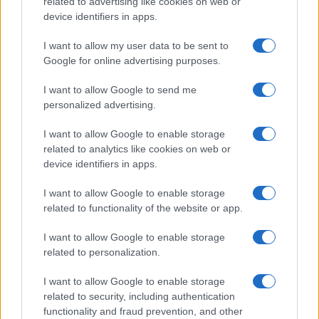
related to advertising like cookies on web or
Megachip
Globalscience
device identifiers in apps.
GiULia
Globalsport
I want to allow my user data to be sent to
Google for online advertising purposes.
Prima Pagina
I want to allow Google to send me
personalized advertising.
Giornale dello
Chi siamo
I want to allow Google to enable storage
Spettacolo
related to analytics like cookies on web or
Contributors
device identifiers in apps.
Wondernet
Facebook
I want to allow Google to enable storage
Giuliana Sgrena
related to functionality of the website or app.
Twitter
I want to allow Google to enable storage
Google News
related to personalization.
Mastodon
I want to allow Google to enable storage
related to security, including authentication
Cookie Policy
functionality and fraud prevention, and other