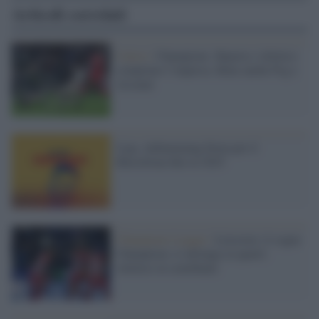
Articoli correlati
Calcio /
Champions: Bayern e Atletico
compiono l’impresa. Bene anche Psg e
Arsenal
Liga, Aubameyang firma per il
Barcellona fino al 2025
Champions League /
Leicester, il sogno
Champions si infrange ai quarti:
Atletico in semifinale