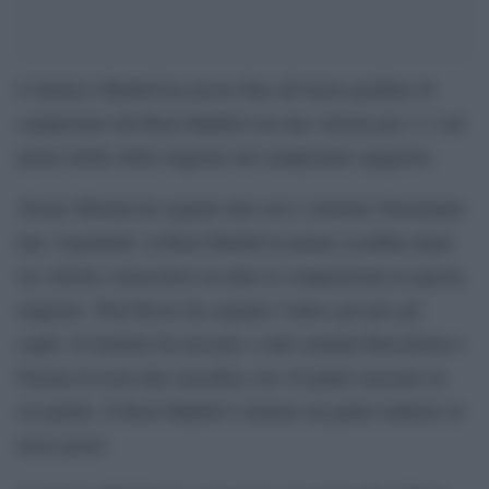
L’Atletico Madrid ha messo fine all’inizio perfetto di
campionato del Real Madrid con una vittoria per 3-1 nel
primo derby della stagione nel campionato spagnolo.
Álvaro Morata ha segnato due reti e Antoine Griezmann
una ‘regalando’ al Real Madrid la prima sconfitta dopo
sei vittorie consecutive in tutte le competizioni in questa
stagione. Toni Kroos ha segnato l’unico gol per gli
ospiti. Il risultato ha lasciato i club catalani Barcellona e
Girona in testa alla classifica con 16 punti ciascuno in
sei partite. Il Real Madrid è rimasto un punto indietro al
terzo posto.