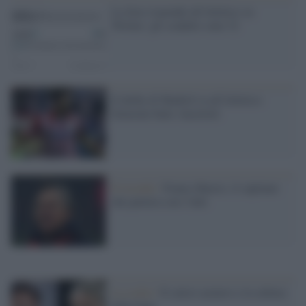
La Juve risponde all'Atletico su
Twitter: gli scudetti sono 32
Il derby di Madrid va all'Atletico:
Simeone batte Ancelotti
Il ricordo /
Franco Baresi, il capitano
che parlava con i fatti
La scelta /
Il calcio azzurro e la cultura
della fuga