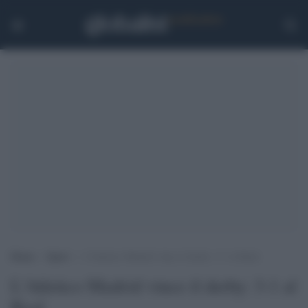
Home
>
Sport
>
L’Atletico Madrid vince il derby: 3-1 al Real
L'Atletico Madrid vince il derby: 3-1 al
Real