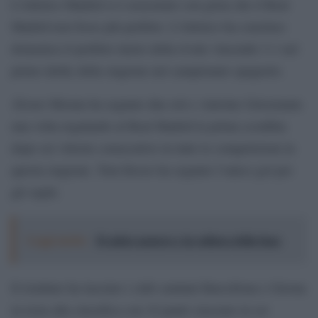
L’Atletico Madrid si è assicurato con gioia che il Real
Madrid non fosse più perfetto. L’Atletico ha concluso
domenica il perfetto inizio della rivale vincendo 3-1 nel
primo derby della stagione nel campionato spagnolo.
Álvaro Morata ha segnato due reti e Antoine Griezmann
una volta regalando al Real Madrid la prima sconfitta
dopo sei vittorie consecutive in tutte le competizioni in
questa stagione. Toni Kroos ha segnato l’unico gol per
gli ospiti.
Leggi anche:
Il calcio azzurro e la cultura della fuga
Il risultato ha lasciato i club catalani Barcellona e Girona
in testa alla classifica con 16 punti ciascuno in sei