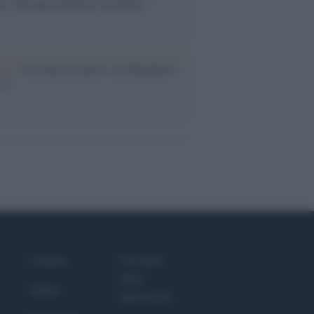
, 100 anni attraverso la forma"
esa /
Un estate di calcio: tra Mondiali e
e A
Culture
Giornale
dello
Salute
Spettacolo