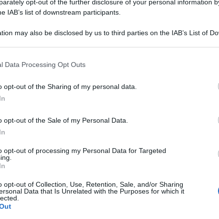
rately opt-out of the further disclosure of your personal information by
he IAB’s list of downstream participants.
tion may also be disclosed by us to third parties on the IAB’s List of 
 that may further disclose it to other third parties.
 that this website/app uses one or more Google services and may gath
l Data Processing Opt Outs
including but not limited to your visit or usage behaviour. You may click 
 to Google and its third-party tags to use your data for below specifi
o opt-out of the Sharing of my personal data.
affare che potrebbe portare Sandro Tonali dal
ogle consent section.
In
icina agli 80 milioni. Un affare che, se dovesse
o opt-out of the Sale of my Personal Data.
un effetto domino su tutte le trattative. I
In
 su Frattesi e Milinkovic, ed è spuntata la
to opt-out of processing my Personal Data for Targeted
tra sponda di Milano Romelu Lukaku.
ing.
In
a e della Juventus si dividono dopo una stagione.
o opt-out of Collection, Use, Retention, Sale, and/or Sharing
ersonal Data that Is Unrelated with the Purposes for which it
ietà bianconera. Giunto alla Continassa a luglio
lected.
Out
ntratto annuale dopo la lunga esperienza al Psg