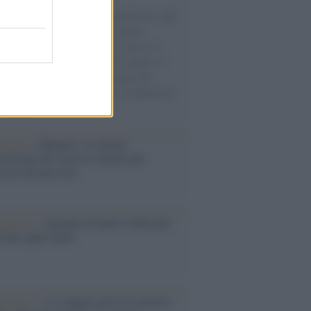
natore M5S racconta la sua esperienza sulle
e cariche di aiuti umanitari assalite
sercito israeliano. Una guerra atroce, il
ivo di disumanizzazione delle vittime, il
ismo del governo italiano e degli altri
ei, il ritorno al colonialismo. L'importanza
ovimenti.
operta /
Oplontis, le vittime
eruzione del Vesuvio furono più
rose del previsto
dagliere /
Europei di nuoto: Pellecani
 una super Italia
ntenario /
A L'Aquila arriva la mostra