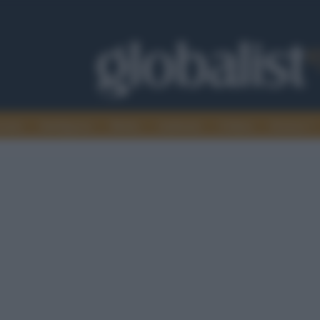
omia
Intelligence
Media
Ambiente
Cultura
Scienza