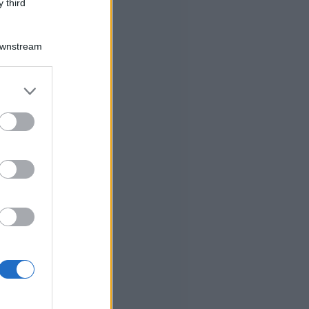
 third
Downstream
er and store
to grant or
ed purposes