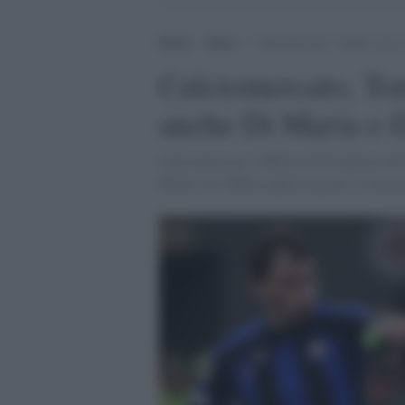
Home
>
Sport
>
Calciomercato, Tonali verso 
Calciomercato, Ton
anche Di Maria e Dz
Calciomercato, l'offerta di 80 milioni de
Milan. Se l'affare andrà in porto, il merc