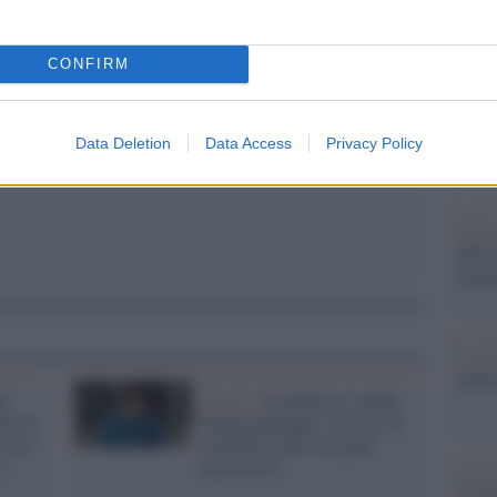
pp
Il Se
barch
CONFIRM
dall'e
tentat
servil
Data Deletion
Data Access
Privacy Policy
europ
dei m
La sc
dell’
nume
Il me
guida
ei
Calcio /
Scommesse, anche
ation
Tonali patteggia: 10 mesi di
messo
squalifica (più 8 di pene
a
accessorie)
Il ce