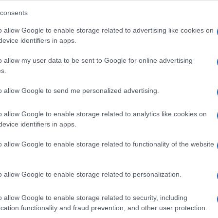
nera con 40 match disputati e 8 gol, equamente
consents
eague. In mezzo, la vittoria del Mondiale con
o allow Google to enable storage related to advertising like cookies on
 e in bocca al lupo per il futuro!», il saluto della
evice identifiers in apps.
o allow my user data to be sent to Google for online advertising
s.
dopo 8 anni. Il Fenerbahce ha annunciato in una
Ulti
aco è atteso a Istanbul per le visite mediche e la
to allow Google to send me personalized advertising.
a dal Manchester City, Dzeko nel 2021 è passato
o allow Google to enable storage related to analytics like cookies on
oppe Italia e due Supercoppe Italiane oltre a
evice identifiers in apps.
ns persa lo scorso 10 giugno proprio a Istanbul
o allow Google to enable storage related to functionality of the website
o allow Google to enable storage related to personalization.
L'int
o allow Google to enable storage related to security, including
Gaza:
cation functionality and fraud prevention, and other user protection.
solle