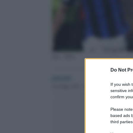
Inter - Milan
Do Not Pr
globalist
If you wish 
22 Giugno 2023 - 10.17
sensitive in
confirm your
Please note
based ads b
third parties