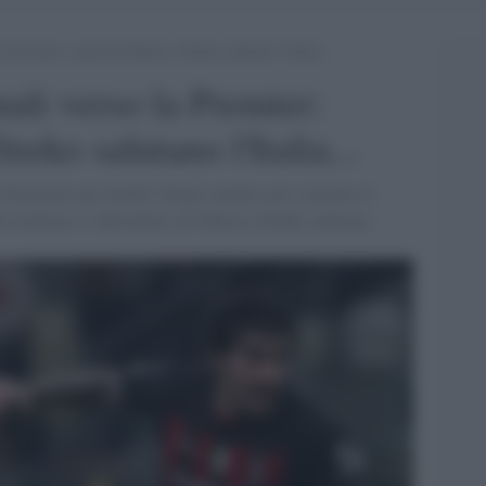
la Premier: anche Di Maria e Dzeko salutano l’Italia…
ali verso la Premier:
eko salutano l'Italia...
l Newcastle per Sandro Tonali sembra aver convinto il
ato italiano si sbloccherà. Di Maria e Dzeko salutano.