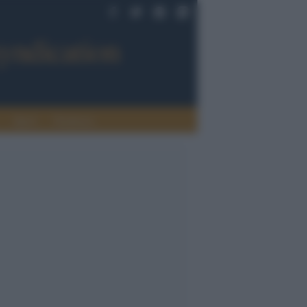
Sport
Tendenze