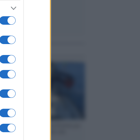
me notizie
ervista /
Marco Croatti e la Flottilla per
 le nostre vele gonfie grazie alla
vazione popolare