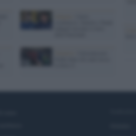
"TITO
nali
Indagine /
Calcio
e
scommesse: Zaniolo e Tonali
indagati lasciano il ritiro
L'att
della Nazionale
Seri
Trattative /
Calciomercato:
Dzeko dopo otto anni lascia
un
la Serie A
Syndication
i siamo
ntributors
Globalist