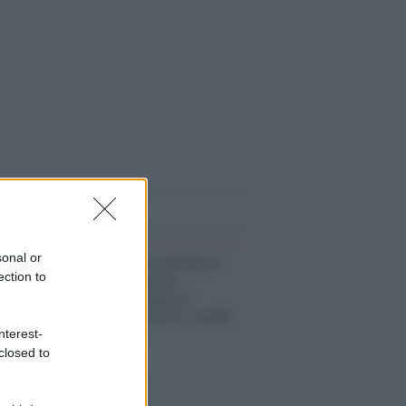
i anche
sonal or
Derby, Vince in rimonta il
ection to
Milan che gioca in
orizzontale, l'Inter in
profondità. Decisivi i cambi
di Pioli
nterest-
closed to