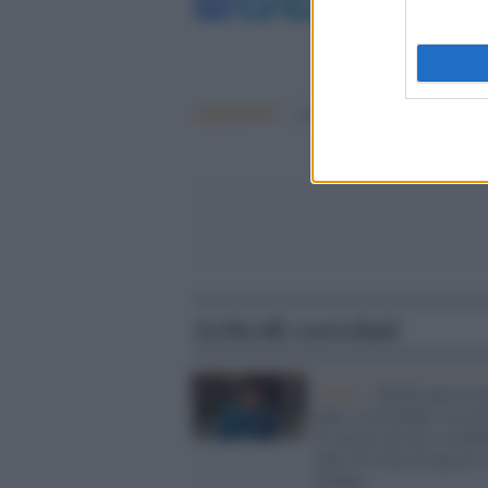
Facebook
Twitter
Telegram
WhatsA
Argomenti:
Calcio
Articoli correlati
Calcio /
Tonali ancora n
guai: la Football Associ
lo accusa di aver scom
altre 50 volte da agosto 
ottobre