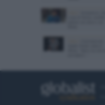
Calcio /
Scommesse, To
ai pm di Torino: avrebb
puntato sul calcio e sul
Milan
Calcio /
Calciomercato,
Sandro Tonali saluta il
Milan: "Spero sia solo 
arrivederci..."
Ch
Co