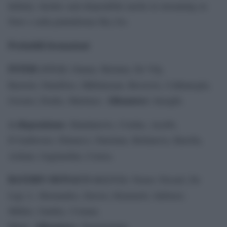
Infinity. Inoltre sarà disponibile anche in streaming su
Now e sulla piattaforma Sky Go.
Probabili formazioni
INTER (3-5-2):
Onana; Skriniar, De Vrij,
Bastoni; Dumfries, Mkhitaryan, Brozovic, Calhanoglu,
Allenatore:
Gosens; Dzeko, Martinez.
Inzaghi.
A disposizione:
Handanovic, Cordaz, Acerbi,
D’Ambrosio, Dimarco, Darmian, Bellanova, Barella,
Asllani, Gagliardini, Correa.
BAYERN MONACO (4-2-3-1):
Neuer; Pavard, De
Ligt, L. Hernandez, Davies; Kimmich, Sabitzer;
Müller, Gnabry, Coman;
Allenatore:
Mané.
Nagelsmann.