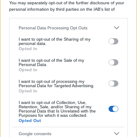
You may separately opt-out of the further disclosure of your
mentre Trump rafforza i rapporti con Rabat e trama contro la
personal information by third parties on the IAB’s list of
Spagna
downstream participants.
Personal Data Processing Opt Outs
This information may also be disclosed by us to third parties
La data /
L'8 agosto, quando la memoria dovrebbe insegnarci
on the IAB’s List of Downstream Participants that may further
I want to opt-out of the Sharing of my
qualcosa
disclose it to other third parties.
personal data.
Opted In
Please note that this website/app uses one or more Google
services and may gather and store information including but
I want to opt-out of the Sale of my
Personal Data.
not limited to your visit or usage behaviour. You may click to
Opted In
grant or deny consent to Google and its third-party tags to
use your data for below specified purposes in below Google
I want to opt-out of processing my
consent section.
Personal Data for Targeted Advertising.
Opted In
I want to opt-out of Collection, Use,
Retention, Sale, and/or Sharing of my
Personal Data that Is Unrelated with the
Purposes for which it was collected.
Opted Out
Syndication
Culture
Google consents