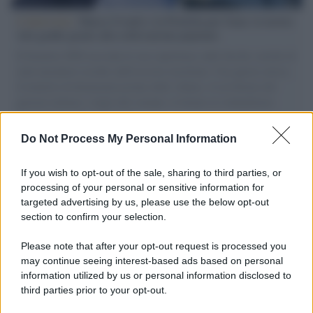
L'intervista /
Marco Croatti e la Flottilla per Gaza: le nostre
vele gonfie grazie alla sollevazione popolare
Il Senatore M5S racconta la sua esperienza sulle barche cariche di
aiuti umanitari assalite dall'esercito israeliano. Una guerra atroce,
il tentativo di disumanizzazione delle vittime, il servilismo del
governo italiano e degli altri europei, il ritorno al colonialismo.
L'importanza dei movimenti.
Do Not Process My Personal Information
Cisgiordania /
L’esercito israeliano si ritira dal campo
profughi di Qalandiya dopo tre giorni di violenze contro i
If you wish to opt-out of the sale, sharing to third parties, or
palestinesi
processing of your personal or sensitive information for
targeted advertising by us, please use the below opt-out
section to confirm your selection.
Giornalismo /
Addio a Stefano Marcelli, colonna della Rai
di Firenze e dirigente dell'Usigrai
Please note that after your opt-out request is processed you
may continue seeing interest-based ads based on personal
information utilized by us or personal information disclosed to
third parties prior to your opt-out.
Lo scenario /
Ceuta, l’ombra del Marocco sull’assalto