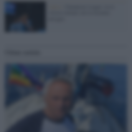
Calcio /
Champions League: tra le
vittorie italiane solo la Juventus
pareggia
Ultime notizie