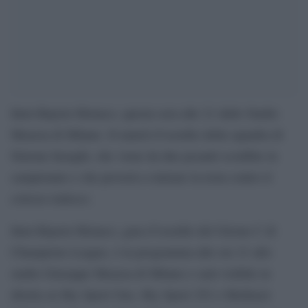
Inter-Bayern Monaco, questa sera alle 21 dallo Stadio
Meazza di Milano. Il match d’esordio della squadra di
Simone Inzaghi, che viene da due pesanti sconfitte in
campionato e che proverà a rialzare la testa contro il
colosso tedesco.
Inter-Bayern Monaco, gara d’esordio del Girone C di
Champions League, è in programma alle ore 21 allo
stadio Giuseppe Meazza di Milano e sarà visibile in
diretta su Sky Sport Uno, Sky Sport 252 e Mediaset