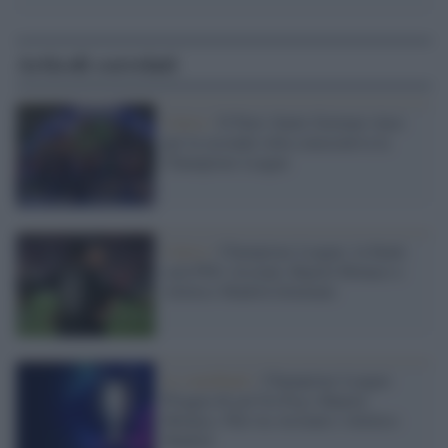
Articoli correlati
Calcio /
Il Paris Saint-German vince
per la seconda volta consecutiva la
Champions League
Calcio /
Champions League: la finale
sarà PSG-Arsenal, Bayern Monaco e
Atletico Madrid eliminate
Le semifinali /
Champions League:
Pioggia di gol fra Psg e Bayern
Monaco. Pari tra Arsenal e Atletico
Madrid