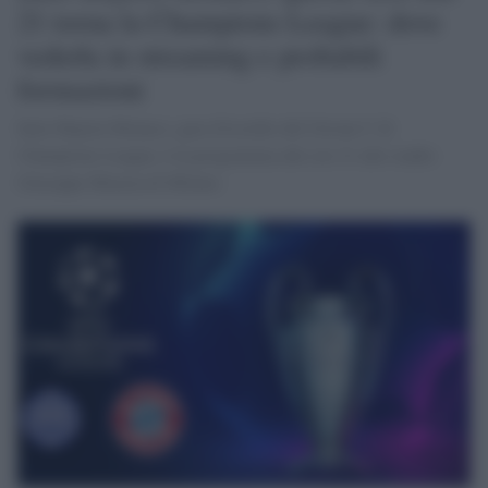
21 torna la Champions League: dove
vederla in streaming e probabili
formazioni
Inter-Bayern Monaco, gara d'esordio del Girone C di
Champions League, è in programma alle ore 21 allo stadio
Giuseppe Meazza di Milano.