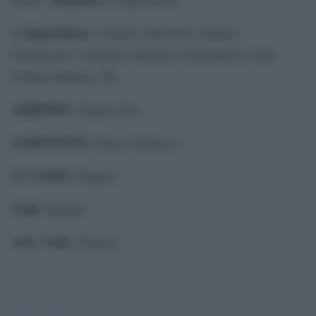
A disposizione:
Ulreich, Mazraoui, Stanisic,
Upamecano, Goretzka, Musiala, Gravenberch, Sané,
Choupo-Moting, Tel.
ARBITRO:
Turpin (Fra).
ASSISTENTI:
Danos-Gringore.
IV UOMO:
Buquet.
VAR:
Brisard.
ASS. VAR:
Delajod.