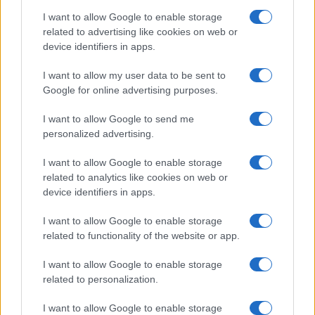
Salute
Globalist
I want to allow Google to enable storage
related to advertising like cookies on web or
Megachip
Globalscience
device identifiers in apps.
GiULia
Globalsport
I want to allow my user data to be sent to
Google for online advertising purposes.
Prima Pagina
I want to allow Google to send me
personalized advertising.
Giornale dello
Chi siamo
I want to allow Google to enable storage
Spettacolo
related to analytics like cookies on web or
Contributors
device identifiers in apps.
Wondernet
Facebook
I want to allow Google to enable storage
Giuliana Sgrena
related to functionality of the website or app.
Twitter
I want to allow Google to enable storage
Google News
related to personalization.
Mastodon
I want to allow Google to enable storage