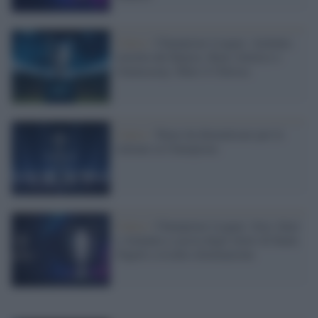
Calcio /
Champions League: Atalanta
travolta dal Bayern. Bene Atletico e
Galatasaray. Male il Chelsea
Calcio /
Turno da dimenticare per le
italiane in Champions
Calcio /
Champions League: Juve, Inter
e Atalanta a caccia degli ottavi di finale.
Napoli a rischio eliminazione