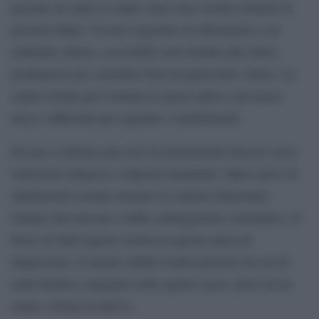
passano di mano in mano entro una cerchia ristretta di
persone fidate. Un atto registrato fa riferimento a un
ambiente chiuso, accessibile solo tramite più chiavi,
predisposto per custodire beni di particolare valore. La
stanza risulta già svuotata in epoca antica, ma lascia
tracce sufficienti per seguirne i trasferimenti.
Da qui si delinea una rete di trasferimenti discreti verso
istituzioni religiose e depositi marginali. Opere prive di
attribuzione restano inserite in contesti funzionali,
lontane dal mercato e dalla catalogazione sistematica. Il
busto di Sant’Agnese rientra in questa opera di
dispersione; il marmo infatti risulta presente da secoli
nella basilica, integrato nello spazio sacro, privo di un
nome o firma di rilievo.