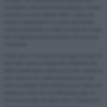
documentale è arrivata dal mercato antiquario: nell’asta
di Christie’s a Londra (febbraio 2026), è apparso un
disegno di Michelangelo la cui storia collezionistica
coincide perfettamente con quella ricostruita per il busto.
Una sovrapposizione delle provenienze che ne assicura
l’attribuzione.
Il busto adesso va ad inserirsi in un gruppo più ampio di
opere tarde, rimaste ai margini delle attribuzioni certe.
Materia lasciata aperta, superfici non risolte, tensione tra
gesto e pensiero che caratterizzano questi lavori. Ne
deriva un’immagine finale dell’artista meno isolata e più
organizzata, attenta alla sorte delle proprie opere. La
notizia non introduce un oggetto nuovo, il marmo resta