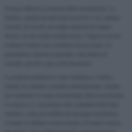
Il luogo rafforza la coerenza della ricostruzione. La
basilica, segnata da interventi successivi e da continui
riassetti, ha accolto nel tempo materiali di origine
diversa. In una simile stratificazione, l’ingresso di una
scultura d’autore non costituisce un’eccezione. La
permanenza silenziosa risponde a una pratica di
custodia, più che a una scelta decorativa.
La proposta attributiva è stata sottoposta a verifica
tramite un comitato scientifico internazionale, istituito
per esaminare la tenuta documentale della ricostruzione.
La ricerca si è concentrata sulla continuità delle fonti
storiche e sulla tracciabilità dei passaggi di proprietà,
evitando di affidarsi esclusivamente all’analisi estetica
del marmo. Una conferma esterna a questo percorso