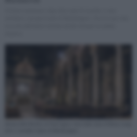
Un busto marmoreo, dopo dieci anni di ricerche, è stato
attribuito a un'opera tarda di Michelangelo. Non era mai stata
resa nota dall'autore insieme ad altri disegni era andata
dispersa.
Interno della Basilica di Sant'Agnese fuori dalle mura di Roma Luogo
dove è custodita l'opera di Michelangelo.