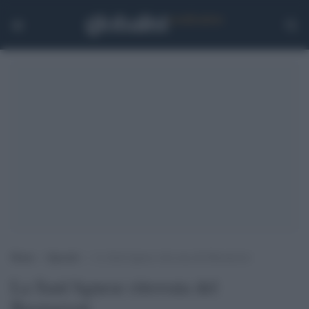
Home
>
Speciali
>
La Sant’Agnese ritrovata del Buonarroti
La Sant'Agnese ritrovata del
Buonarroti