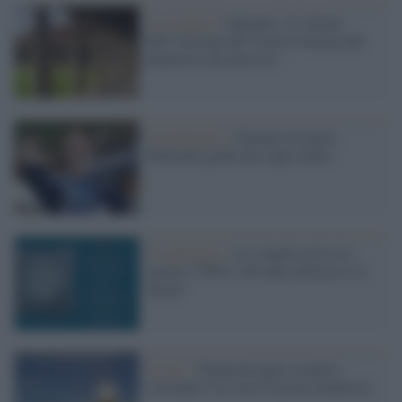
La scoperta /
Oplontis, le vittime
dell’eruzione del Vesuvio furono più
numerose del previsto
Il medagliere /
Europei di nuoto:
Pellecani guida una super Italia
Il centenario /
A L'Aquila arriva la
mostra "TITO, 100 anni attraverso la
forma"
Il caso /
Trump ha quasi esaurito
l'arsenale Usa, ma il tycoon smentisce