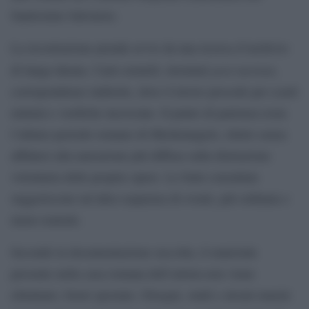
Santissimo Salvatore.
La ricostruzione prende avvio da una ricerca d’archivio
post mortem
di lunga durata. Carte notarili, inventari
,
corrispondenze indirette, dove il lavoro procede per scarti
minimi e verifiche incrociate. Il punto di partenza resta
l’ultimo periodo romano di Michelangelo, riletto senza
affidarsi alla narrazione più diffusa sulla distruzione
volontaria delle proprie opere. Le fonti consultate
suggeriscono un’altra sequenza di eventi, più ordinata e
meno teatrale.
Secondo la documentazione raccolta, il materiale
presente nella casa romana dell’artista non viene
eliminato, bensì spostato. Disegni, studi e alcuni marmi