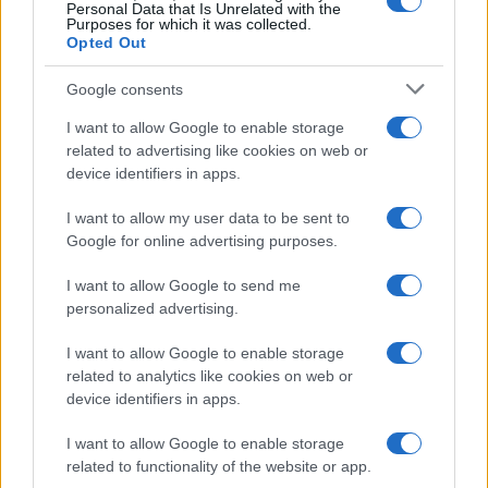
Personal Data that Is Unrelated with the
Purposes for which it was collected.
Opted Out
Syndication
Culture
Google consents
Salute
Globalist
I want to allow Google to enable storage
related to advertising like cookies on web or
Megachip
Globalscience
device identifiers in apps.
GiULia
Globalsport
I want to allow my user data to be sent to
Google for online advertising purposes.
Prima Pagina
I want to allow Google to send me
personalized advertising.
Giornale dello
Chi siamo
I want to allow Google to enable storage
Spettacolo
related to analytics like cookies on web or
Contributors
device identifiers in apps.
Wondernet
Facebook
I want to allow Google to enable storage
Giuliana Sgrena
related to functionality of the website or app.
Twitter