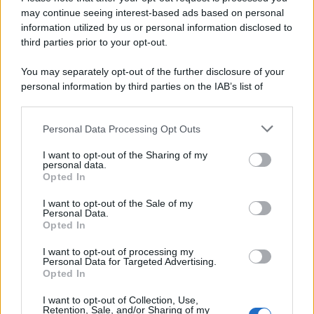
may continue seeing interest-based ads based on personal
information utilized by us or personal information disclosed to
third parties prior to your opt-out.
La scoperta /
Oplontis, le vittime dell’eruzione del Vesuvio
You may separately opt-out of the further disclosure of your
furono più numerose del previsto
personal information by third parties on the IAB’s list of
downstream participants.
Personal Data Processing Opt Outs
This information may also be disclosed by us to third parties
Il medagliere /
Europei di nuoto: Pellecani guida una super
on the IAB’s List of Downstream Participants that may further
I want to opt-out of the Sharing of my
Italia
disclose it to other third parties.
personal data.
Opted In
Please note that this website/app uses one or more Google
services and may gather and store information including but
I want to opt-out of the Sale of my
Personal Data.
not limited to your visit or usage behaviour. You may click to
Opted In
grant or deny consent to Google and its third-party tags to
use your data for below specified purposes in below Google
I want to opt-out of processing my
consent section.
Personal Data for Targeted Advertising.
Opted In
I want to opt-out of Collection, Use,
Retention, Sale, and/or Sharing of my