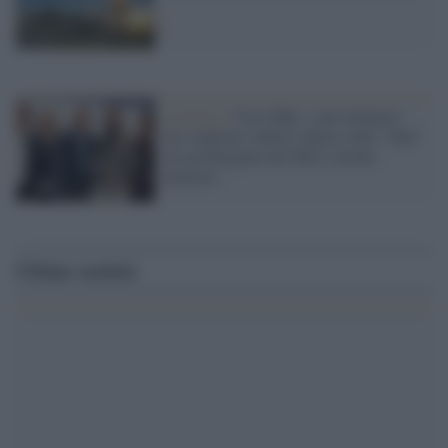
La banca /
Caso Mps: i pm milanesi
ora vogliono vederci chiaro sulle “chat”
tra un dirigente del Mef e alcuni
ministri
Ultime notizie