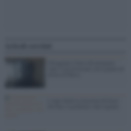
Articoli correlati
Oltraggiano il busto del partigiano:
Anpi e Cgil protestano con la giunta (di
destra) di Massa
L'Anpi chiede la rimozione del busto
del Duce, la prefettura: tutto regolare