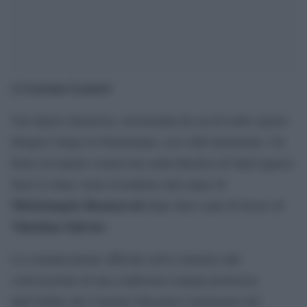
Lorenzo Lazzeri
di
Una figura silenziosa, incastonata da secoli nello spazio
liturgico lungo la Nomentana, esce dall’anonimato. Un
busto di marmo conservato nella Basilica di Sant’Agnese
fuori le mura viene ricondotto alla mano di
Michelangelo Buonarroti
dopo dieci anni di lavoro di
Valentina Salerno
.
La comunicazione ufficiale arriva insieme alla
convocazione di una conferenza stampa promossa
dall’Ordine dei Canonici Regolari Lateranensi del