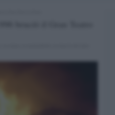
ciò il Gran Teatro La Fenice
1996 bruciò il Gran Teatro
 la cronaca, le responsabilità e la rinascita del teatro