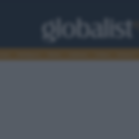
omia
Intelligence
Media
Ambiente
Cultura
Scienza