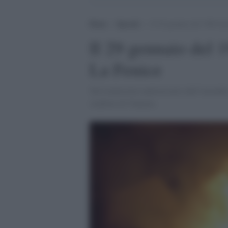
Home
>
Speciali
>
Il 29 gennaio del 1996 bru
Il 29 gennaio del 
La Fenice
Nel trentesimo anniversario dell’incendio,
simbolo di Venezia.