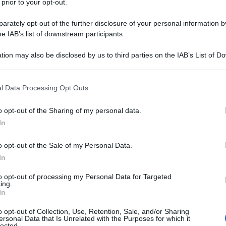
 prior to your opt-out.
el, insieme al sindaco Massimo Cacciari, decise
rately opt-out of the further disclosure of your personal information by
ruita com’era prima dell’incendio e che la
he IAB’s list of downstream participants.
tion may also be disclosed by us to third parties on the IAB’s List of 
Ulti
 that may further disclose it to other third parties.
le fiamme: furono condannati due elettricisti,
 that this website/app uses one or more Google services and may gath
l Data Processing Opt Outs
etti, che, in ritardo con i lavori e per non
including but not limited to your visit or usage behaviour. You may click 
 to Google and its third-party tags to use your data for below specifi
o di appiccare un fuoco per simulare un piccolo
o opt-out of the Sharing of my personal data.
ogle consent section.
In
o opt-out of the Sale of my Personal Data.
In
ne 15: a Siracusa dal 2 al 20 settembre
to opt-out of processing my Personal Data for Targeted
L'int
ing.
Gaza:
fu tutt’altro che semplice: un primo appalto venne
In
solle
entre il secondo fu rescisso nel 2001 e affidato
o opt-out of Collection, Use, Retention, Sale, and/or Sharing
Il Se
ersonal Data that Is Unrelated with the Purposes for which it
lected.