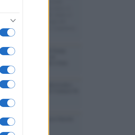
e cariche di aiuti umanitari assalite
sercito israeliano. Una guerra atroce, il
ivo di disumanizzazione delle vittime, il
ismo del governo italiano e degli altri
ei, il ritorno al colonialismo. L'importanza
ovimenti.
tina /
Il Board of Peace di Trump
na il primo contratto per un
mentale avamposto militare a Gaza
nto /
La Sila diventa un palcoscenico
rale: nasce “A Farla Amare Comincia Tu
ra Sila”
cordo /
Le radici di Francesco Guccini