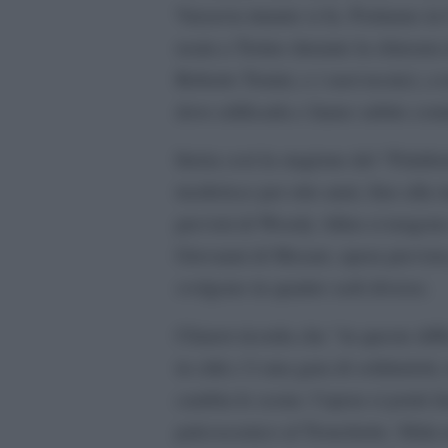
Varsavia intanto si fa. Portiamo in
usata a Torino durante la chiusura 
Roberto Tonini, e i suoi tecnici, a
dove edificarla e fanno subito comi
Inizia così la stagione del “Palafeni
trasferisce per otto anni, fino alla 
previsti di Woody Allen si tengono
Giovanni di Mozart, opera prevista
svolgono in quattro sedi diverse.
Chiarot ricorda che “in queste diffi
in città c’è una gara di solidarietà
cambia le scene: l’opera si potrà 
palcoscenico al Tronchetto. Sfida