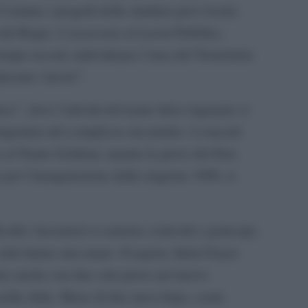
 Comune i progetti della struttura provvisoria
del Regio. L’assessore ai Lavori Pubblici,
 tempo record, individuano l’area del Tronchetto
nciare i lavori”.
ce”, dove l’attività del teatro lirico lagunare si
riapertura del complesso ricostruito. I concerti
 al Teatro Goldoni, mentre le prove del Don
 per l’inaugurazione della stagione 1996, si
coltà i lavoratori si sentono coinvolti e partecipi;
, tutti danno una mano. Il regista Akim Freyer
fare anche con due sole prove nel nuovo
 nella sfida. Meno di due mesi dopo, come