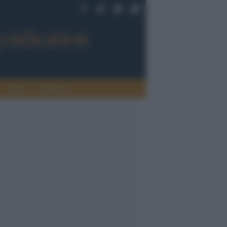
Sport
Tendenze