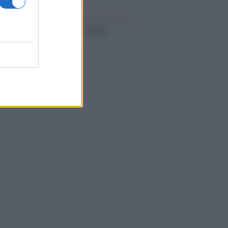
iversario /
90 anni di Yves Saint
nt, tra moda e scandali