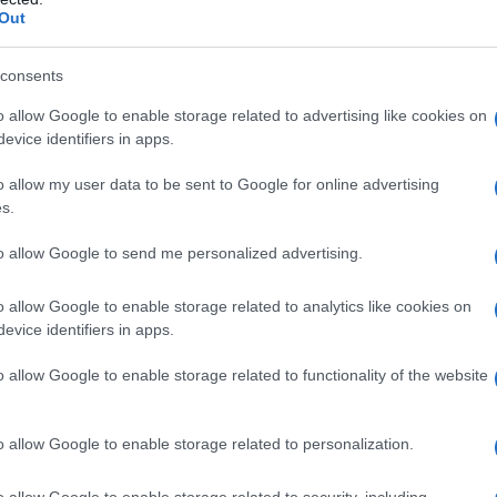
 il 14 dicembre 2003, il teatro venne inaugurato
barch
Out
dall'e
lì sul nuovo palco. Dalla tragedia nacque anche
tentat
la cui prima edizione si tenne nel 2004 e che
servil
consents
europ
za con quello di Vienna.
o allow Google to enable storage related to advertising like cookies on
dei m
evice identifiers in apps.
i vissuti il 29 gennaio 1996, la notte
Pales
o allow my user data to be sent to Google for online advertising
di Venezia, di cui in seguito fu anche
asseg
s.
rudi
t’anni, ma i fotogrammi di quella maledetta sera
to allow Google to send me personalized advertising.
a. Indelebili”.
o allow Google to enable storage related to analytics like cookies on
L'eve
trovavano a Varsavia per la tournée, insieme
evice identifiers in apps.
natu
co Pontel e al maestro Isaac Karabtchevsky;
– Ope
o allow Google to enable storage related to functionality of the website
enezia.
Il ri
do a cena quando ci viene incontro il maestro
o allow Google to enable storage related to personalization.
ltando, grida: “La Fenice brucia, la Fenice
o allow Google to enable storage related to security, including