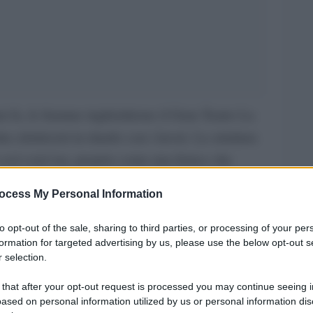
i fa, le fiamme inghiottirono il Gran Teatro La
 elettricisti in ritardo con i lavori. La struttura
 così com’era, proprio come una fenice che
ocess My Personal Information
lla polizia che si trovava nelle vicinanze
to opt-out of the sale, sharing to third parties, or processing of your per
darono a vedere l’incendio divampare. I vigili
formation for targeted advertising by us, please use the below opt-out s
iamme e un elicottero scaricò ettolitri d’acqua.
 selection.
andava distrutto: la prima risaliva al 13 dicembre
 that after your opt-out request is processed you may continue seeing i
ased on personal information utilized by us or personal information dis
aveva risparmiato le Sale Apollinee.