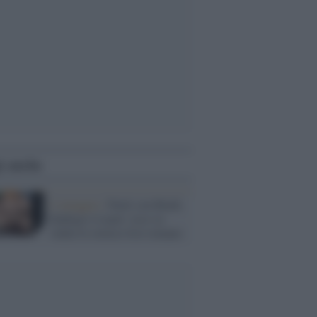
i anche
L'omaggio /
Paoli con Bindi,
Endrigo e Lauzi: esce su
vinile lo storico live romano