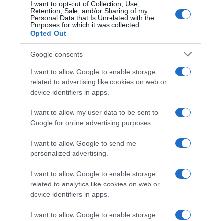
I want to opt-out of Collection, Use,
Retention, Sale, and/or Sharing of my
Personal Data that Is Unrelated with the
Purposes for which it was collected.
Opted Out
Syndication
Culture
Google consents
Salute
Globalist
I want to allow Google to enable storage
related to advertising like cookies on web or
Megachip
Globalscience
device identifiers in apps.
GiULia
Globalsport
I want to allow my user data to be sent to
Google for online advertising purposes.
Prima Pagina
I want to allow Google to send me
personalized advertising.
Giornale dello
Chi siamo
I want to allow Google to enable storage
Spettacolo
related to analytics like cookies on web or
Contributors
device identifiers in apps.
Wondernet
Facebook
I want to allow Google to enable storage