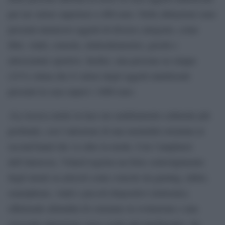
per un valore superiore a 400 euro. Nelle abitazioni sono
presenti numerosi oggetti di diverse categorie, come
libri, vinili, console, elettrodomestici, giochi e
attrezzature sportive. Inoltre, una persona su cinque
(21%) stima che il valore degli oggetti inutilizzati
presenti in casa superi i 1000 euro.
«La ricerca mette in luce un cambiamento culturale più
profondo, con l’adozione di una mentalità orientata al
second-hand che va oltre la moda. Con l’ampliarsi
dell’interesse, Vinted registra un forte coinvolgimento
degli utenti su articoli come console da gaming, tablet,
smartphone, vinili e piccoli dispositivi elettronici,
riflettendo abitudini di consumo in evoluzione e una
crescente attenzione verso scelte più intelligenti», ha