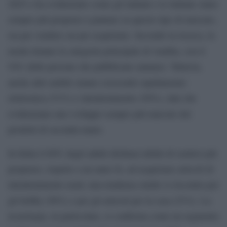
2025 e ha evidenziato come gli italiani e le italiane siano
sempre più propensi a puntare su questo tipo di mercato,
sia per vendere sia per acquistare. Secondo la ricerca, la
moda rimane la categoria principale di vendita, con il
54% delle persone che pubblicano annunci. Tuttavia,
anche altri ambiti stanno crescendo rapidamente:
elettronica (51%) e intrattenimento (50%), dati che
evidenziano uno sviluppo sempre più marcato dei
prodotti di seconda mano.
In Italia il 60% degli adulti dichiara infatti di sentirsi più
propenso, rispetto a un anno fa, ad acquistare articoli di
intrattenimento usati; una tendenza simile si riscontra per
gli hobby (56%) e per gli articoli per la casa (51%). La
tecnologia, in particolare, si conferma come un segmento