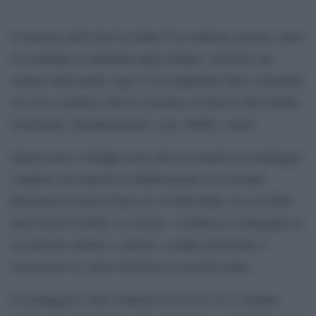
Il mercato dell’usato in Italia è in continua crescita, tanto
da cambiare le abitudini degli italiani. Già forte nel
settore della moda, oggi si sta ampliando fino a diventare
un vero e proprio stile di consumo in diversi altri ambiti:
tecnologia, intrattenimento, casa, hobby e sport.
Questi nuovi sviluppi sono stati riscontrati nel sondaggio
condotto da Vinted in collaborazione con Atomik
Research in diversi Paesi su 14.000 adulti, tra cui 2003
intervistati in Italia. La ricerca restituisce l’immagine di
un mercato maturo e curioso, sempre più pronto a
riconoscere il valore dei beni di seconda mano.
Il sondaggio è stato condotto tra il 29 e il 31 ottobre