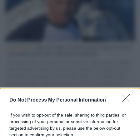
L'intervista /
Marco Croatti e la Flottilla per Gaza: le nostre
vele gonfie grazie alla sollevazione popolare
Il Senatore M5S racconta la sua esperienza sulle barche cariche di
aiuti umanitari assalite dall'esercito israeliano. Una guerra atroce,
il tentativo di disumanizzazione delle vittime, il servilismo del
governo italiano e degli altri europei, il ritorno al colonialismo.
L'importanza dei movimenti.
Do Not Process My Personal Information
Palestina /
Il Board of Peace di Trump assegna il primo
contratto per un rudimentale avamposto militare a Gaza
If you wish to opt-out of the sale, sharing to third parties, or
processing of your personal or sensitive information for
targeted advertising by us, please use the below opt-out
section to confirm your selection.