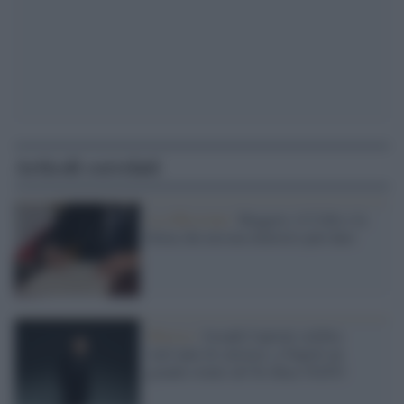
Articoli correlati
La riflessione /
Roggero, il Colle e la
firma che nessun ministro può dare
Musica /
Joseph Capriati celebra
vent’anni di carriera: a Napoli un
grande evento all’Ex Base NATO