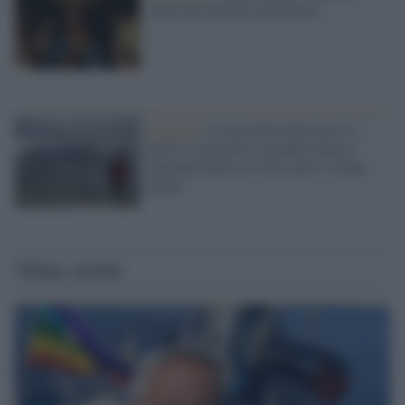
volta alle Scuderie Quirinale
In quota /
I suoni delle Dolomiti, il
festival che porta la grande musica
internazionale tra vette, prati e rifugi
alpini
Ultime notizie