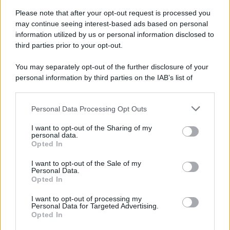
L'evento /
La Sila diventa un palcoscenico naturale: nasce “A
Farla Amare Comincia Tu – Opera Sila”
Please note that after your opt-out request is processed you
may continue seeing interest-based ads based on personal
information utilized by us or personal information disclosed to
third parties prior to your opt-out.
Il ricordo /
Le radici di Francesco Guccini
You may separately opt-out of the further disclosure of your
personal information by third parties on the IAB’s list of
downstream participants.
Personal Data Processing Opt Outs
This information may also be disclosed by us to third parties
L'anniversario /
90 anni di Yves Saint Laurent, tra moda e
on the IAB’s List of Downstream Participants that may further
I want to opt-out of the Sharing of my
scandali
disclose it to other third parties.
personal data.
Opted In
Please note that this website/app uses one or more Google
services and may gather and store information including but
I want to opt-out of the Sale of my
Personal Data.
not limited to your visit or usage behaviour. You may click to
Opted In
grant or deny consent to Google and its third-party tags to
use your data for below specified purposes in below Google
I want to opt-out of processing my
consent section.
Personal Data for Targeted Advertising.
Opted In