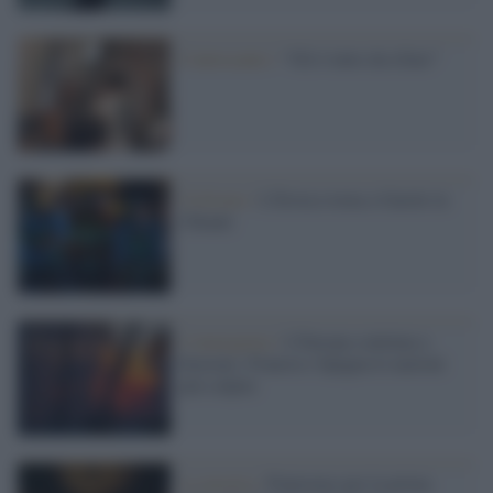
Controcanto /
“Gli è tutto da rifare”
Ciclismo /
L'Eroica torna a Gaiole in
Chianti
L'emergenza /
L'Europa continua a
bruciare. Francia e Spagna le nazioni
più colpite
La mostra /
Pontormo per la prima