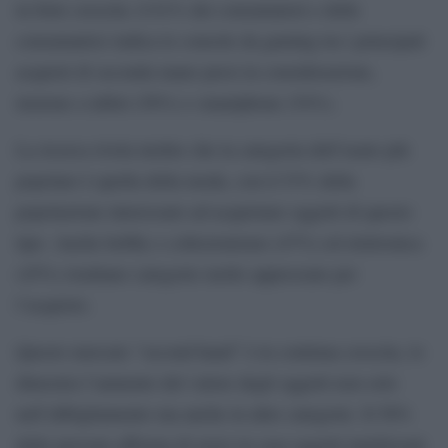
in forte crescita: il 61% dei consumatori e delle
consumatrici indica le console da gaming tra i principali
acquisti di seconda mano presi in considerazione,
insieme a tablet (56%) e smartphone (54%).
La ricerca rivela inoltre che la categoria dell’usato più
popolare è quella della moda, con il 53% della
popolazione interessato ad acquistare oggetti di questo
tipo. Anche hobby e collezionismo (47%) ed elettronica
(45%) risultano categorie molto apprezzate per
l’acquisto.
Questo mercato “second hand” è in continua crescita, lo
dimostra l’aumento del valore degli oggetti non solo
nell’abbigliamento ma anche in altre categorie. Il 56%
delle persone afferma di avere in casa oggetti inutilizzati