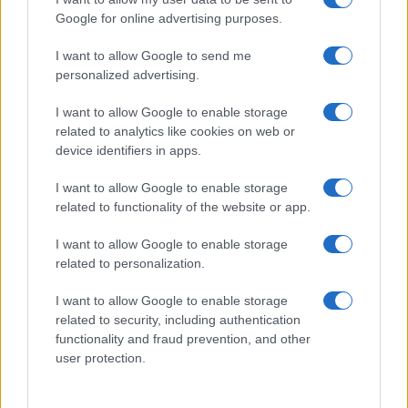
Google for online advertising purposes.
Prima Pagina
I want to allow Google to send me
personalized advertising.
Giornale dello
Chi siamo
I want to allow Google to enable storage
Spettacolo
related to analytics like cookies on web or
Contributors
device identifiers in apps.
Wondernet
Facebook
I want to allow Google to enable storage
Giuliana Sgrena
related to functionality of the website or app.
Twitter
I want to allow Google to enable storage
Google News
related to personalization.
Mastodon
I want to allow Google to enable storage
related to security, including authentication
Cookie Policy
functionality and fraud prevention, and other
user protection.
Preferenze Privacy