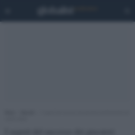
Home
>
Speciali
>
I segreti del successo dei giocatori professionisti nei
casinò online
I segreti del successo dei giocatori