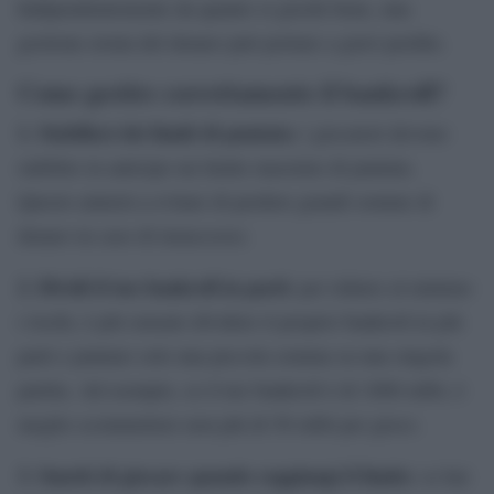
Indipendentemente da quanto si giochi bene, una
gestione errata del denaro può portare a gravi perdite.
Come gestire correttamente il bankroll?
1. Stabilisci dei limiti di puntata:
i giocatori devono
stabilire in anticipo un limite massimo di puntata.
Questo aiuterà a evitare di perdere grandi somme di
denaro in caso di insuccesso.
2. Dividi il tuo bankroll in parti:
per ridurre al minimo
i rischi, è più sensato dividere il proprio bankroll in più
parti e puntare solo una piccola somma su una singola
partita. Ad esempio, se il tuo bankroll è di 1000 rubli, è
meglio scommettere non più di 50 rubli per gioco.
3. Smetti di giocare quando raggiungi il limite:
se hai