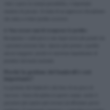
vinto o perso la somma prestabilita, è importante
smettere di giocare. Si tratta di un approccio disciplinato
che aiuta a evitare perdite eccessive.
4. Non cercare mai di recuperare le perdite:
Recuperare i soldi persi è uno degli errori più grandi che
i giocatori possono fare. Questo può portare a perdite
ancora maggiori, poiché le emozioni impediranno di
prendere decisioni razionali.
Perché la gestione del bankroll è così
importante?
La gestione del bankroll è alla base di un gioco di
successo. Senza disciplina in questo campo, anche il
giocatore più esperto può trovarsi ad affrontare grossi