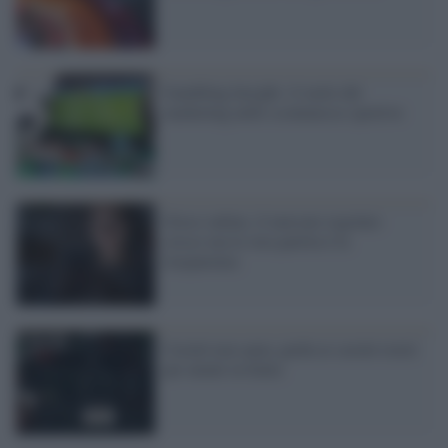
Gambling Insight: il ruolo del
marketing nelle scommesse sportive
Gioco online, il mercato regolato
cresce ma la vera partita è la
trasparenza
Casinò non aams guida ai casinò esteri
per utenti in Italia