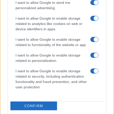
I want to allow Google to send me
personalized advertising.
Giornale dello
Chi siamo
I want to allow Google to enable storage
Spettacolo
related to analytics like cookies on web or
Contributors
device identifiers in apps.
Wondernet
Facebook
I want to allow Google to enable storage
Giuliana Sgrena
related to functionality of the website or app.
Twitter
I want to allow Google to enable storage
Google News
related to personalization.
Mastodon
I want to allow Google to enable storage
related to security, including authentication
Cookie Policy
functionality and fraud prevention, and other
user protection.
Preferenze Privacy
CONFIRM