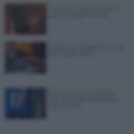
Il banco vince sempre? Smontare (e
capire) il vantaggio della casa
Tra algoritmi e probabilità: Cosa sono
RTP, volatilità e RNG
Giochi di pronostici sui Mondiali
2026: un modo più intelligente per
seguire il torneo