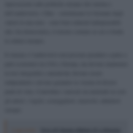
ripercussioni sulle politiche europee del cinema e
dell’audiovisivo. I film – sottolineano le Giornate degli
Autori in una nota – sono beni culturali indispensabili
alla vita democratica, il terreno comune su cui si fonda
la cultura europea.
Il cinema e l’audiovisivo non possono prendere a parte a
patti economici tra USA e Europa, ma devono mantenere
la loro integralità e autenticità; devono essere
indipendenti e devono garantire la visione di diversi
punti di vista. Controllare i mercati sta mettendo in crisi
gli autori, i registi, sceneggiatori, musicisti, adattatori
europei.
Leggi anche:
Terre di Cinema edizione 15: a Siracusa