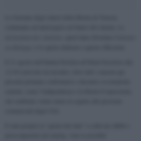
Le Giornate degli Autori della Mostra di Venezia
continuano ad interrogarsi sul futuro del cinema. La
declaration des cinéastes
Cinèastes
, quest’anno diventata
en dialogue
, è lo spazio dedicato a queste riflessioni.
Il 31 agosto nell’Italian Pavilion all’Hotel Excelsior alle
12:30 è previsto un incontro, dove tutti i cineasti qui
presenti potranno confrontarsi e discutere su tematiche
centrali, come l’indipendenza e la libertà d’espressione,
che sembrano venire meno in seguito alle pressioni
commerciali degli USA.
È stata proprio la “guerra dei dazi” a sollevare dubbi e
preoccupazioni sul cinema, viste le possibili