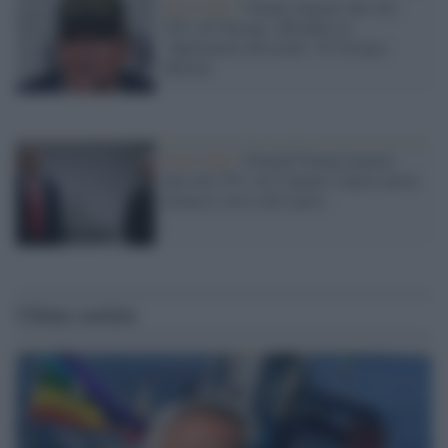
Stati Uniti /
Trump impone dazi del
30% all’Europa: affondata la
“diplomazia del ponte” di Giorgia
Meloni
Stati Uniti /
Donald Trump impone
dazi del 35% sul Canada e lancia nuove
minacce verso altri paesi
Ultime notizie