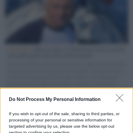
L'intervista /
Marco Croatti e la Flottilla per Gaza: le nostre
vele gonfie grazie alla sollevazione popolare
Il Senatore M5S racconta la sua esperienza sulle barche cariche di
aiuti umanitari assalite dall'esercito israeliano. Una guerra atroce,
il tentativo di disumanizzazione delle vittime, il servilismo del
governo italiano e degli altri europei, il ritorno al colonialismo.
L'importanza dei movimenti.
Do Not Process My Personal Information
Tel Aviv /
La “vittoria totale” di Israele significa una guerra
senza fine
If you wish to opt-out of the sale, sharing to third parties, or
processing of your personal or sensitive information for
targeted advertising by us, please use the below opt-out
section to confirm your selection.