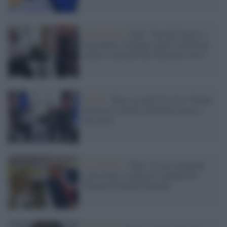
Casa Bianca /
Dazi: Von der Leyen si
sottomette a Trump e parte la protesta
contro l’accordo che sfavorisce la Ue
Tariffe /
Dazi, accordo Ue-Usa: Trump
incassa la vittoria, Bruxelles porta a
casa poco
Casa Bianca /
Dazi: il testo integrale
(con ricatti e minacce) mandata da
Trump all'Unione Europea