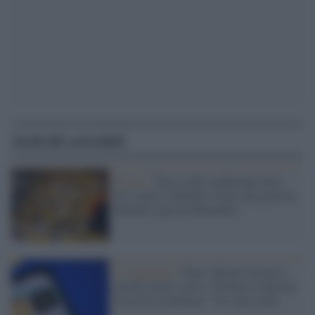
Articoli correlati
Il caso /
Tassa sulle spedizioni extra
Ue: come il balzello voluto dal governo
Meloni è già un fallimento
Il commento /
Dazi: davvero tassare i
pacchi cinesi sotto i 150 Euro solleverà
la nostra economia? No, non credo