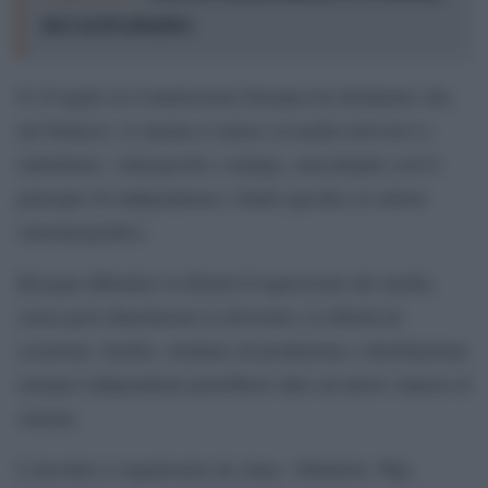
dal 2 al 20 settembre
Il 16 luglio la Commissione Europea ha dichiarato che,
nel bilancio, il cinema si unisce ai media televisivi e
radiofonici, videogiochi e stampa, cancellando così il
principio di indipendenza e fondi specifici al settore
cinematografico.
Bisogna difendere la libertà d’espressione dei media,
senza però dimenticare la diversità e la libertà di
creazione. Inoltre, strutture di produzione e distribuzione
europee indipendenti potrebbero dare un nuovo slancio al
cinema.
L’incontro è organizzato da Anac, 100autori, Wgi,