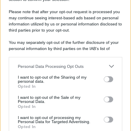
Vangelo /
La vita si intreccia con le paure come il giorno
succede alla notte
Please note that after your opt-out request is processed you
may continue seeing interest-based ads based on personal
information utilized by us or personal information disclosed to
third parties prior to your opt-out.
La scoperta /
Oplontis, le vittime dell’eruzione del Vesuvio
You may separately opt-out of the further disclosure of your
furono più numerose del previsto
personal information by third parties on the IAB’s list of
downstream participants.
Personal Data Processing Opt Outs
This information may also be disclosed by us to third parties
Il medagliere /
Europei di nuoto: Pellecani guida una super
on the IAB’s List of Downstream Participants that may further
I want to opt-out of the Sharing of my
Italia
disclose it to other third parties.
personal data.
Opted In
Please note that this website/app uses one or more Google
services and may gather and store information including but
I want to opt-out of the Sale of my
Personal Data.
not limited to your visit or usage behaviour. You may click to
Opted In
grant or deny consent to Google and its third-party tags to
use your data for below specified purposes in below Google
I want to opt-out of processing my
consent section.
Personal Data for Targeted Advertising.
Opted In