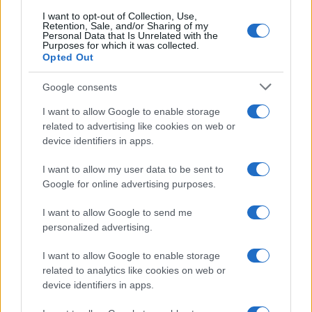
I want to opt-out of Collection, Use,
Retention, Sale, and/or Sharing of my
Personal Data that Is Unrelated with the
Purposes for which it was collected.
Opted Out
Syndication
Culture
Google consents
Salute
Globalist
I want to allow Google to enable storage
related to advertising like cookies on web or
Megachip
Globalscience
device identifiers in apps.
GiULia
Globalsport
I want to allow my user data to be sent to
Google for online advertising purposes.
Prima Pagina
I want to allow Google to send me
personalized advertising.
Giornale dello
Chi siamo
I want to allow Google to enable storage
Spettacolo
related to analytics like cookies on web or
Contributors
device identifiers in apps.
Wondernet
Facebook