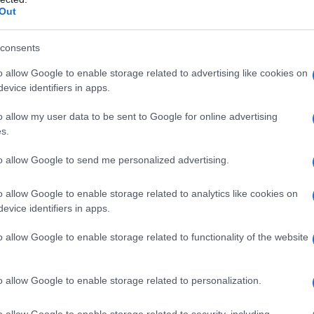
barch
Out
mo avuto notizia del contest musicale
dall'e
tentat
he Cordelia fa musica da anni, ci siamo detti:
servil
consents
te le mie strampalerie teatrali e Cordelia con la
europ
o allow Google to enable storage related to advertising like cookies on
dei m
a, ma abbiamo vinto noi.
evice identifiers in apps.
i capire come funziona il sistema dei concerti,
Pd /
o allow my user data to be sent to Google for online advertising
si sp
s.
mente nuovo, e abbiamo cominciato a girare;
o contest a Cava dei Tirreni e anche lì abbiamo
to allow Google to send me personalized advertising.
 interessante. In seguito, abbiamo deciso di
o allow Google to enable storage related to analytics like cookies on
Il ca
evice identifiers in apps.
Usa, 
me mai avete deciso di registrarlo a Londra.
o allow Google to enable storage related to functionality of the website
rlo a Cava dei Tirreni, però ci risultava scomodo
Cisg
o allow Google to enable storage related to personalization.
dal c
o, più che altro si sarebbe dovuto procedere per
giorn
o allow Google to enable storage related to security, including