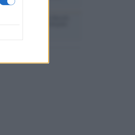
nalismo /
Addio a Stefano Marcelli,
na della Rai di Firenze e dirigente
Usigrai