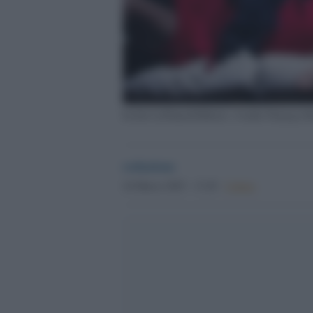
In foto LePiumeDiMorris. Credits Patrycja H
redazione
24 Marzo 2025 - 13.20
Culture