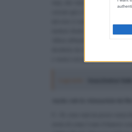
step, che voleva dire andare su e 
authenti
cercato qui a Torino e nei dintorn
davvero ci sentissimo rappresentati,
mettere dentro anche la performanc
Allora abbiamo deciso di fare una 
desiderio da sempre di Cordelia. Co
e storici con quella nazione dal pu
Leggi anche:
Torna il festival “Da
Anche solo la visionarietà dei Bea
C.: Sì, sono stati un pozzo senza 
storia di come è nato il famoso scat