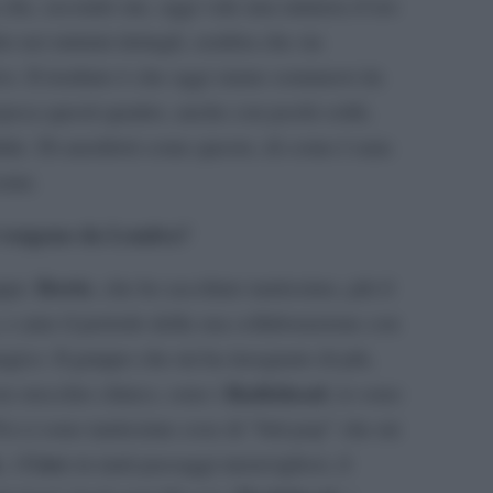
che, secondo me, oggi vale una miniera d’oro
o nei minimi dettagli, sembra che sia
vo. Il risultato è che oggi siamo sommersi da
’epoca questi quattro, anche con pochi soldi,
dide. Di aneddoti come questo, di come è nata
simi.
ti vengono da Londra?
Bowie
oppe:
, che ho ascoltato tantissimo, più il
 e amo il periodo della sua collaborazione con
agico. Il gruppo che mi ha insegnato di più,
Radiohead
n orecchio clinico, sono i
, io sono
i ci sono tantissime cose di “brit pop” che mi
c
Cure
, i
in tanti passaggi meravigliosi, il