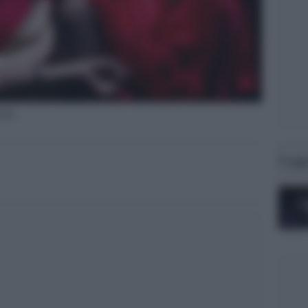
oluk
Legg