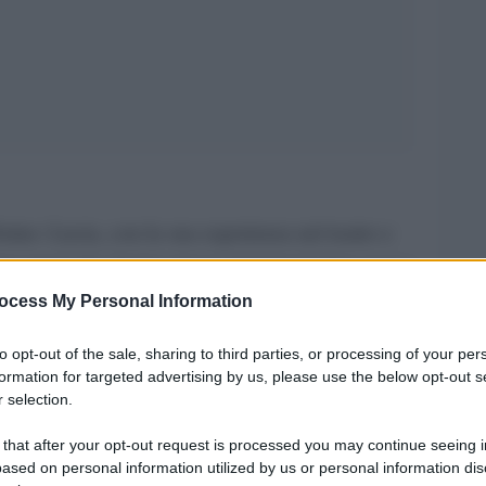
ino: Lucia, con la sua esperienza nel teatro e
one musicale, hanno messo insieme le loro voci e
 originale. Le ho scoperte una sera dello scorso
ocess My Personal Information
nimaux Formidables,
altro gruppo torinese.
to opt-out of the sale, sharing to third parties, or processing of your per
V
, album di debutto: 9 tracce autoprodotte
formation for targeted advertising by us, please use the below opt-out s
 selection.
ia con Lucia sia con Cordelia. Quindi alle
 l’ una o l’ altra o entrambe. Il lettore lo
 that after your opt-out request is processed you may continue seeing i
ased on personal information utilized by us or personal information dis
to alla risposta.