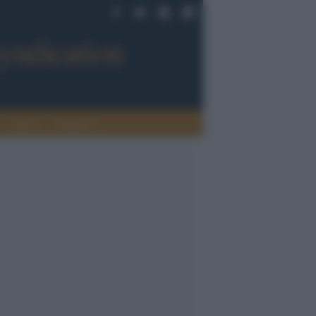
Sport
Tendenze