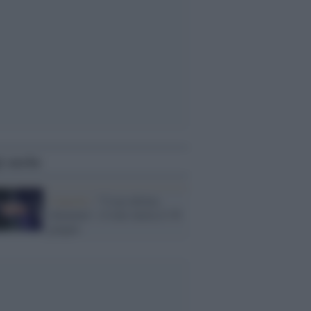
i anche
Concerti /
"Cccp-ultima
chiamata", il tour inizia il 30
giugno