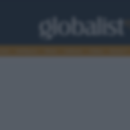
omia
Intelligence
Media
Ambiente
Cultura
Scienza