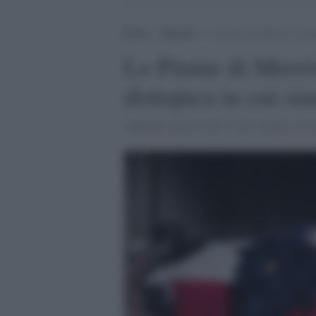
Home
>
Speciali
>
Le Piume di Morris ci parla
Le Piume di Morris
distopica in cui si
Abbiamo intervistato il duo torinese in o