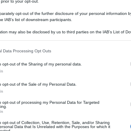
 prior to your opt-out.
 dopo l’uscita del vostro album? Ho visto un
rately opt-out of the further disclosure of your personal information by
e fatto delle interviste in giro per Torino
he IAB’s list of downstream participants.
oni.
tion may also be disclosed by us to third parties on the IAB’s List of 
Ulti
 that may further disclose it to other third parties.
 fermato la gente per strada, di tutte le età,
 that this website/app uses one or more Google services and may gath
l Data Processing Opt Outs
el nostro sound, e il feedback è stato
including but not limited to your visit or usage behaviour. You may click 
 to Google and its third-party tags to use your data for below specifi
 persone dicendo loro “dite davvero quello che
o opt-out of the Sharing of my personal data.
ogle consent section.
In
ace, è giusto che venga fuori, e sia persone
a certa età sono rimaste entusiaste. Sui social
o opt-out of the Sale of my Personal Data.
o chiesto di acquistare il CD. Vedremo che cosa
In
l concerto dove è partito tutto, lo Ziggy Club di
to opt-out of processing my Personal Data for Targeted
L'int
ing.
Gaza:
In
solle
o opt-out of Collection, Use, Retention, Sale, and/or Sharing
Il Se
ersonal Data that Is Unrelated with the Purposes for which it
lected.