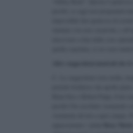
“Abbey Road”. Questo è qualcosa 
perché, se oggi non programmi tutt
impossibile fare qualcosa di creati
strutture con zero creatività, e all
riuscivano a fare delle cose splen
quella copertina, ce ne sono tantis
Altre suggestioni musicali che 
C.: Le suggestioni sono molte, tr
periodo berlinese che quello glam,
Brian Eno e Robert Fripp, il trio m
perché l’ho ascoltato veramente co
veramente devoto a quei cinque. Po
Roxy Musi
appassionano: i primi