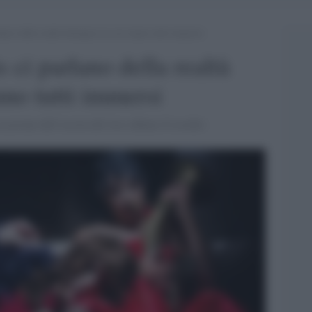
no della realtà distopica in cui siamo tutti immersi
 ci parlano della realtà
amo tutti immersi
ccasione dell’uscita del loro album d’esordio