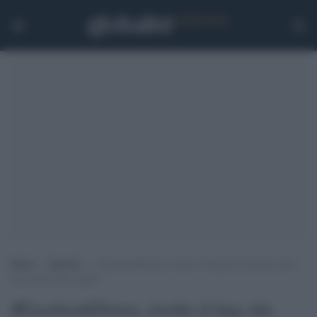
Home
>
Speciali
>
#FacebookDown, risolto il bug che mostrava post
di account non seguiti
#FacebookDown, risolto il bug che