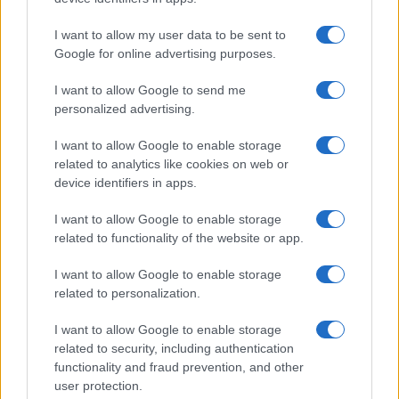
GiULia
Globalsport
I want to allow my user data to be sent to
Google for online advertising purposes.
Prima Pagina
I want to allow Google to send me
personalized advertising.
Giornale dello
Chi siamo
I want to allow Google to enable storage
Spettacolo
related to analytics like cookies on web or
Contributors
device identifiers in apps.
Wondernet
Facebook
I want to allow Google to enable storage
Giuliana Sgrena
related to functionality of the website or app.
Twitter
I want to allow Google to enable storage
Google News
related to personalization.
Mastodon
I want to allow Google to enable storage
related to security, including authentication
Cookie Policy
functionality and fraud prevention, and other
user protection.
Preferenze Privacy