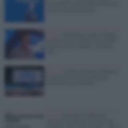
'trumpiane' si potrà affermare che gay e
trans sono malati mentali
Social /
Zuckerberg si piega a Trump:
su Meta meno controllo sui contenuti
dannosi e meno 'censura', ossia più
odio
Mosca /
La Russia tenta di influenzare
le elezioni Usa con l'intelligenza
artificiale ma sta fallendo
Social /
Facebook: la 'deficienza
artificiale' scambia la via Crucis per
contenuti "nudi o atti sessuali" e blocca