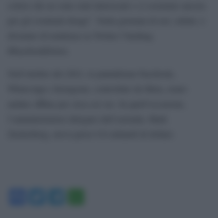
coloro che ne sono stati interessati e ci scusiamo ancora
per gli eventuali disagi”. Nella giornata di ieri, infatti, è
divenuto di tendenza su Twitter l’hashtag
#FacebookDown.
Nell’ottobre del 2021, le piattaforme Facebook,
WhatsApp e Instagram, controllate da Meta, erano
andate offline per circa sei ore. In quell’occasione,
l’amministratore delegato dell’azienda, Mark
Zuckerberg, aveva perso 9,6 miliardi di dollari.
Facebook
Twitter
Telegram
WhatsApp