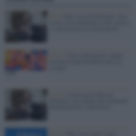
Web /
Nelle viscere di Facebook: come
le reti social amplificano l’odio razzista
e cospirazionista di estrema destra
Il caso /
Nuove tribù digitali: quando
sul web le donne diventano merce di
scambio
Social /
La decisione di Meta di
eliminare i fact-checker può alimentare
disinformazione e radicalismo
Social /
Meta: con le nuove regole