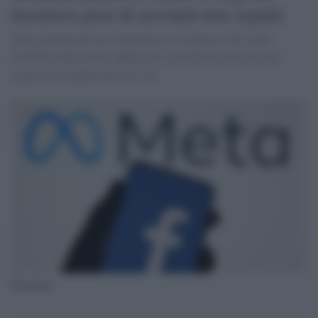
mostrava post di account non seguiti
Nella giornata di ieri l'algoritmo era andato in tilt, nelle
bacheche degli utenti apparivano contenuti di persone non
seguite, principalmente dei vip
Facebook