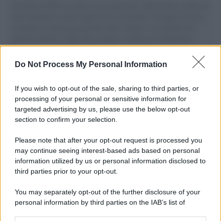
Il Senatore M5S racconta la sua esperienza sulle barche cariche di
aiuti umanitari assalite dall'esercito israeliano. Una guerra atroce,
il tentativo di disumanizzazione delle vittime, il servilismo del
governo italiano e degli altri europei, il ritorno al colonialismo.
L'importanza dei movimenti.
Do Not Process My Personal Information
L'attesa /
Un estate di calcio: tra Mondiali e Serie A
If you wish to opt-out of the sale, sharing to third parties, or
processing of your personal or sensitive information for
targeted advertising by us, please use the below opt-out
section to confirm your selection.
Imperialismo /
Petrolio e prepotenze di Trump: una società
legata a 'Donald' vuole perforare la Groenlandia senza
Please note that after your opt-out request is processed you
autorizzazione
may continue seeing interest-based ads based on personal
information utilized by us or personal information disclosed to
third parties prior to your opt-out.
Musica /
Al maestro Francesco Guccini
You may separately opt-out of the further disclosure of your
personal information by third parties on the IAB’s list of
downstream participants.