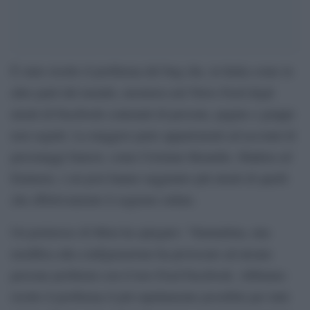
È stato risolto il problema del bug che, in Italia come in
altre parti del mondo, mostrava nel News Feed degli
utenti di Facebook contenuti di persone, pagine e gruppi
non seguiti. La maggior parte appartenenti ad account di
personaggi famosi, come Cristiano Ronaldo, Shakira ed
Eminem, i cui post hanno raggiunto più utenti di quelli
che effettivamente li seguono online.
Un portavoce di Meta ha spiegato: “Stamattina, una
modifica alla configurazione ha provocato ad alcune
persone problemi con il loro Feed Facebook. Abbiamo
risolto il problema il più rapidamente possibile per tutti