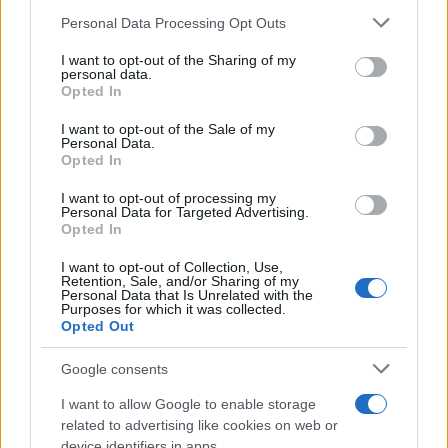
Personal Data Processing Opt Outs
This information may also be disclosed by us to third parties
Il ricordo /
Quando Guccini raccontava le "Cronache
on the IAB’s List of Downstream Participants that may further
I want to opt-out of the Sharing of my
epafaniche": l'intervista all'artista che si definiva un
disclose it to other third parties.
personal data.
'narratore'
Opted In
Please note that this website/app uses one or more Google
services and may gather and store information including but
I want to opt-out of the Sale of my
Personal Data.
not limited to your visit or usage behaviour. You may click to
Opted In
grant or deny consent to Google and its third-party tags to
use your data for below specified purposes in below Google
I want to opt-out of processing my
consent section.
Personal Data for Targeted Advertising.
Opted In
I want to opt-out of Collection, Use,
Retention, Sale, and/or Sharing of my
Personal Data that Is Unrelated with the
Purposes for which it was collected.
Opted Out
Syndication
Culture
Google consents
Salute
Globalist
I want to allow Google to enable storage
related to advertising like cookies on web or
Megachip
Globalscience
device identifiers in apps.