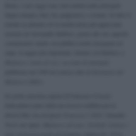
Roma. I suoi saggi sono stati tradotti nelle principali
lingue europee oltre che giapponese e coreano. In tutto il
mondo accademico fu la medievalista più apprezzata
assieme ad Alessandro Barbero, grazie alle sue capacità
comunicative anche con pubblici molto eterogenei ed
ampi. Il saggio più importante, firmato con Barbero, è
Medioevo: storia di voci, racconto di immagini
Dizionario del
pubblicato nel 1999 da Laterza oltre al
Medioevo
(2001).
Fu anche massima esperta di Francesco d’Assisi
dedicandoci parte della sua ricerca confluita poi in
Quale Francesco?
diversi libri, tra cui
(2015, Einaudi).
Medioevo sul naso. Occhiali, bottoni e
Tra le sue opere:
altre invenzioni medievali (
Laterza, ultima rist. 2014),