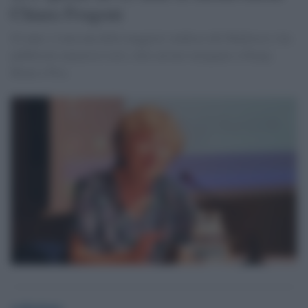
Chiara Frugoni
82 anni, è stata una delle maggiori studiose del Medioevo e ha
pubblicato numerosi testi, oltre ad aver insegnato a Parigi,
Roma e Pisa
redazione