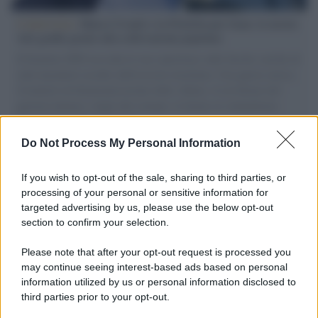
L'intervista /
Marco Croatti e la Flottilla per Gaza: le nostre
vele gonfie grazie alla sollevazione popolare
Il Senatore M5S racconta la sua esperienza sulle barche cariche di
aiuti umanitari assalite dall'esercito israeliano. Una guerra atroce,
il tentativo di disumanizzazione delle vittime, il servilismo del
governo italiano e degli altri europei, il ritorno al colonialismo.
L'importanza dei movimenti.
Do Not Process My Personal Information
L'attesa /
Un estate di calcio: tra Mondiali e Serie A
If you wish to opt-out of the sale, sharing to third parties, or
processing of your personal or sensitive information for
targeted advertising by us, please use the below opt-out
section to confirm your selection.
Imperialismo /
Petrolio e prepotenze di Trump: una società
legata a 'Donald' vuole perforare la Groenlandia senza
Please note that after your opt-out request is processed you
autorizzazione
may continue seeing interest-based ads based on personal
information utilized by us or personal information disclosed to
third parties prior to your opt-out.