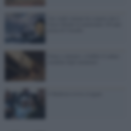
Uno studio italiano ha scoperto che il
Nuovo Mondo fu menzionato 150 anni
prima di Colombo
Penna e calamaio: a Gubbio il raduno
mondiale degli amanuensi
Il Medioevo rivive a Lugano