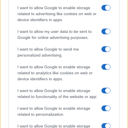
Salute
Globalist
I want to allow Google to enable storage
related to advertising like cookies on web or
Megachip
Globalscience
device identifiers in apps.
GiULia
Globalsport
I want to allow my user data to be sent to
Google for online advertising purposes.
Prima Pagina
I want to allow Google to send me
personalized advertising.
Giornale dello
Chi siamo
I want to allow Google to enable storage
Spettacolo
related to analytics like cookies on web or
Contributors
device identifiers in apps.
Wondernet
Facebook
I want to allow Google to enable storage
Giuliana Sgrena
related to functionality of the website or app.
Twitter
I want to allow Google to enable storage
Google News
related to personalization.
Mastodon
I want to allow Google to enable storage