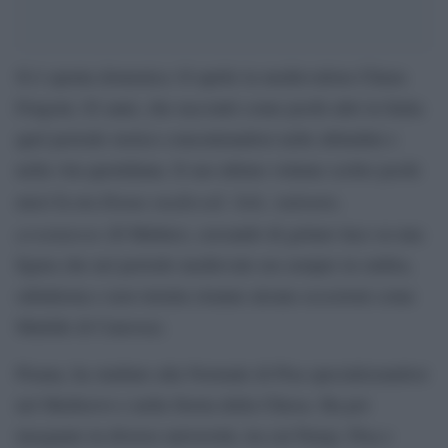
Si è spenta domenica 10 aprile la medievalista Chiara
Frugoni, 82 anni, che raccontò come pochi altri in Italia
quel periodo storico concentrandosi nelle abitudini e
nella vita quotidiana. Il suo ultimo volume scritto pochi
Donne medievali. Sole, indomite,
mesi fa era
avventurose
(Il Mulino), cercando di gettare luce su una
figura che nel periodo medievale era sempre in ombra,
subalterna e non istruita (tranne alcune eccezioni come
Matilde di Canossa).
Pisana, ha studiato alla Normale di Pisa specializzandosi
nel Medioevo e nella Storia della Chiesa. Ha poi
insegnato in diverse università, tra cui Parigi, Pisa e