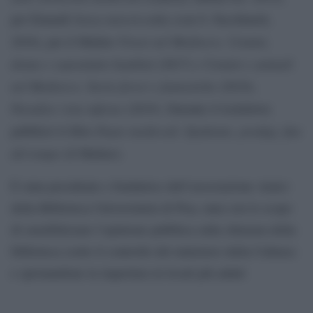
Senza misericordia
per Einaudi
(con S. Facchinetti,
Vivere nel Medioevo. Uomini,
2016), per il Mulino
donne e soprattutto bambini
e Uomini e animali
(2017)
nel Medioevo. Storie feroci e fantastiche
(2018),
Paradiso vista inferno
(2019). Durante il lockdown
Paure medievali. Epidemie, prodigi, fine
pubblicò il libro
del tempo
(il Mulino).
È stata presidente e fondatrice dell’associazione Amici
della Biblioteca Universitaria di Pisa, nata con lo scopo
di sensibilizzare l’opinione pubblica sulla chiusura della
biblioteca (sotto il controllo del ministero della Cultura)
e spronandone la riapertura in locali più adatti