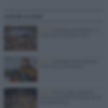
Articoli correlati
Storia /
La battaglia della Meloria: lo
scontro epico tra Genova e Pisa
Storia /
Carlomagno padre d'Europa?
Verità, miti e false partenze
Storia /
Vita in strada e pandemia:
come la città medievale italiana che era
una grande bottega