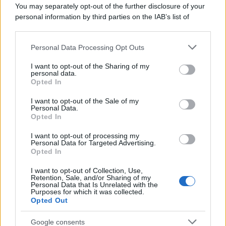
Musica /
Al maestro Francesco Guccini
You may separately opt-out of the further disclosure of your
personal information by third parties on the IAB’s list of
downstream participants.
Personal Data Processing Opt Outs
This information may also be disclosed by us to third parties
Il ricordo /
Quando Guccini raccontava le "Cronache
on the IAB’s List of Downstream Participants that may further
I want to opt-out of the Sharing of my
epafaniche": l'intervista all'artista che si definiva un
disclose it to other third parties.
personal data.
'narratore'
Opted In
Please note that this website/app uses one or more Google
services and may gather and store information including but
I want to opt-out of the Sale of my
Personal Data.
not limited to your visit or usage behaviour. You may click to
Opted In
grant or deny consent to Google and its third-party tags to
use your data for below specified purposes in below Google
I want to opt-out of processing my
consent section.
Personal Data for Targeted Advertising.
Opted In
I want to opt-out of Collection, Use,
Retention, Sale, and/or Sharing of my
Personal Data that Is Unrelated with the
Purposes for which it was collected.
Opted Out
Syndication
Culture
Google consents