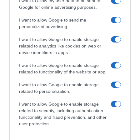
Globalsport
I want to allow my user data to be sent to
Google for online advertising purposes.
Prima Pagina
I want to allow Google to send me
personalized advertising.
Giornale dello
Chi siamo
I want to allow Google to enable storage
Spettacolo
related to analytics like cookies on web or
Contributors
device identifiers in apps.
Wondernet
Facebook
I want to allow Google to enable storage
Giuliana Sgrena
related to functionality of the website or app.
Twitter
I want to allow Google to enable storage
Google News
related to personalization.
Mastodon
I want to allow Google to enable storage
related to security, including authentication
Cookie Policy
functionality and fraud prevention, and other
user protection.
Preferenze Privacy