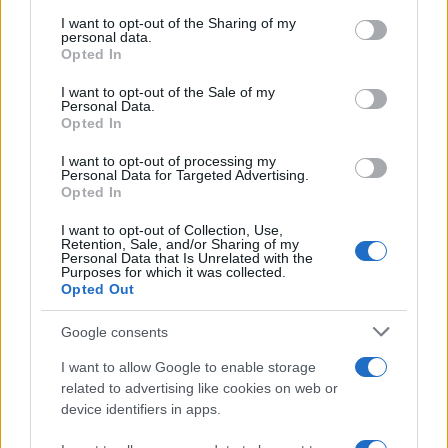
Tel Aviv /
Netanyahu si smarca da Trump: "Israele farà tutto
on the IAB’s List of Downstream Participants that may further
I want to opt-out of the Sharing of my
quello che è necessario per la sua sicurezza"
disclose it to other third parties.
personal data.
Opted In
Please note that this website/app uses one or more Google
services and may gather and store information including but
I want to opt-out of the Sale of my
Personal Data.
not limited to your visit or usage behaviour. You may click to
Opted In
grant or deny consent to Google and its third-party tags to
use your data for below specified purposes in below Google
I want to opt-out of processing my
consent section.
Personal Data for Targeted Advertising.
Opted In
I want to opt-out of Collection, Use,
Retention, Sale, and/or Sharing of my
Personal Data that Is Unrelated with the
Purposes for which it was collected.
Opted Out
Syndication
Culture
Google consents
Salute
Globalist
I want to allow Google to enable storage
related to advertising like cookies on web or
Megachip
Globalscience
device identifiers in apps.
GiULia