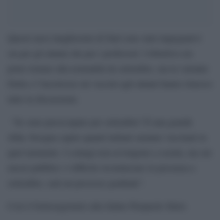
Questi mesi lunghissimi di Dad sono stati impegnativi
sia per gli alunni che per i professori: l’obiettivo era
poter tornare alla normalità da settembre, ma la variante
Delta e l’incertezza sui vaccini agli alunni hanno rimesso
tutto in discussione.
“Se sono preoccupato per settembre? È una grande
sfida, bisogna capire quanti italiani saranno vaccinati in
quel momento. I contagi non avvengono a scuola, ma sui
mezzi pubblici: è difficile ricominciare in presenza a
settembre, sarà un processo graduale”.
Così il Sottosegretario alla Salute Pierpaolo Sileri.