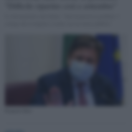
"Difficile ripartire così a settembre"
Il sottosegretario alla Salute: "Sarà un processo graduale. I
contagi non avvengono a scuola, ma sui mezzi pubblici"
Pierpaolo Sileri
globalist