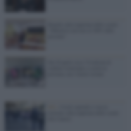
Bianchi sulla riapertura delle scuole:
"Obbiettivo arrivare al 100% delle
presenze"
Dal 26 aprile circa 7,6 milioni di
studenti torneranno a scuola in
presenza, ma i timori restano
M5s /
Covid: martedì si vota la
mozione sulla riapertura delle scuole
alla Camera