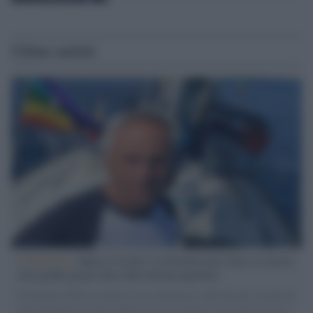
Ultime notizie
L'intervista /
Marco Croatti e la Flottilla per Gaza: le nostre
vele gonfie grazie alla sollevazione popolare
Il Senatore M5S racconta la sua esperienza sulle barche cariche di
aiuti umanitari assalite dall'esercito israeliano. Una guerra atroce,