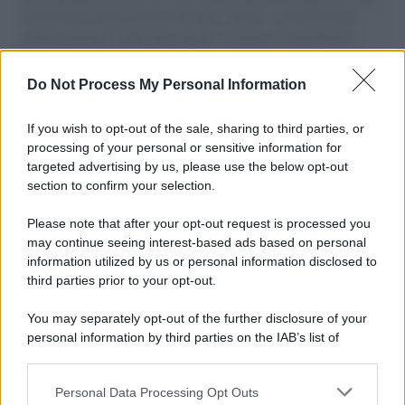
il tentativo di disumanizzazione delle vittime, il servilismo del
governo italiano e degli altri europei, il ritorno al colonialismo.
L'importanza dei movimenti.
Do Not Process My Personal Information
L'anniversario /
90 anni di Yves Saint Laurent, tra moda e
scandali
If you wish to opt-out of the sale, sharing to third parties, or
processing of your personal or sensitive information for
targeted advertising by us, please use the below opt-out
section to confirm your selection.
Perché i centri di intrattenimento per famiglie investono in
attrazioni ad alta tecnologia
Please note that after your opt-out request is processed you
may continue seeing interest-based ads based on personal
information utilized by us or personal information disclosed to
third parties prior to your opt-out.
Il conflitto /
La mafia russa e l'arma del caos
You may separately opt-out of the further disclosure of your
personal information by third parties on the IAB’s list of
downstream participants.
Personal Data Processing Opt Outs
This information may also be disclosed by us to third parties