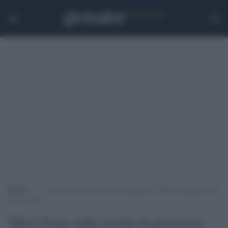
Home
>
.
>
Sileri frena sulla scuola in presenza: “Difficile ripartire così
a settembre”
Sileri frena sulla scuola in presenza: