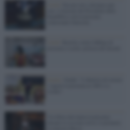
Covid /
Nessun voto a distanza (per
ora). L'elezione del Presidente della
Repubblica sarà in presenza
(nonostante Omicron)
Covid /
Brasilia, torna l'obbligo di
presenza a scuola: protesta dei docenti
Scuola /
Gimbe: "L'obiettivo di istruire
i ragazzi in presenza al 100% è a
rischio"
Via libera alla laurea in presenza
durante la sessione estiva: lo promette
la ministra Messa