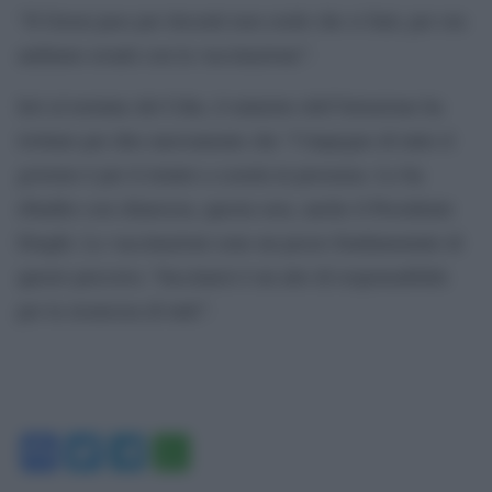
“Il Green pass per docenti non credo che si farà, per ora
andiamo avanti con la vaccinazione”.
Ieri al termine del Cdm, il ministro dell’Istruzione ha
twittato per dire nuovamente che “l’impegno di tutto il
governo è per il rientro a scuola in presenza. Lo ha
ribadito con chiarezza, questa sera, anche il Presidente
Draghi. Le vaccinazioni sono un pezzo fondamentale di
questo percorso. Vaccinarsi è un atto di responsabilità
per la sicurezza di tutti”.
Facebook
Twitter
Telegram
WhatsApp