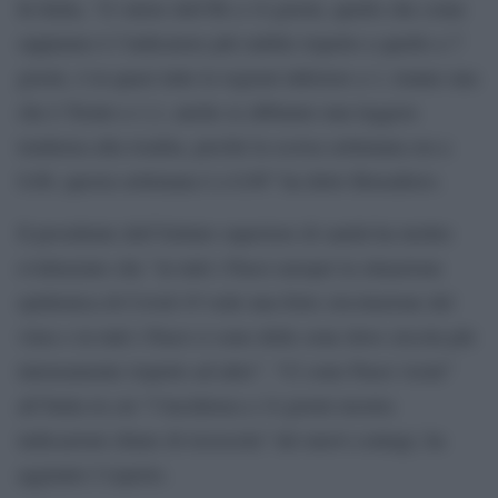
In Italia, “il valore dell’Rt a 14 giorni, quello che come
sappiamo è l’indicatore più stabile rispetto a quello a 7
giorni, è in quasi tutte le regioni inferiore a 1, tranne una
che è Trento a 1,1, anche se abbiamo una leggera
tendenza alla risalita, perché la scorsa settimana era a
0,86, questa settimana è a 0,90” ha detto Brusaferro.
Il presidente dell’Istituto superiore di sanità ha inoltre
evidenziato che “in tutti i Paesi europei la situazione
epidemica di Covid-19 vede una forte circolazione del
virus e in tutti i Paesi ci sono delle zone dove circola più
intensamente rispetto ad altre”. “Ci sono Paesi vicini”
all’Italia in cui “l’incidenza a 14 giorni mostra
indicazioni chiare di ricrescita” dei nuovi contagi, ha
aggiunto l’esperto.