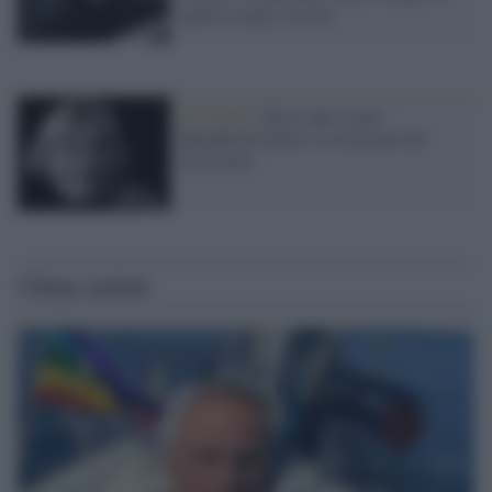
quanto tempo occorre
Il ricordo /
Dieci anni senza
Margherita Hack, la testimone del
Novecento
Ultime notizie