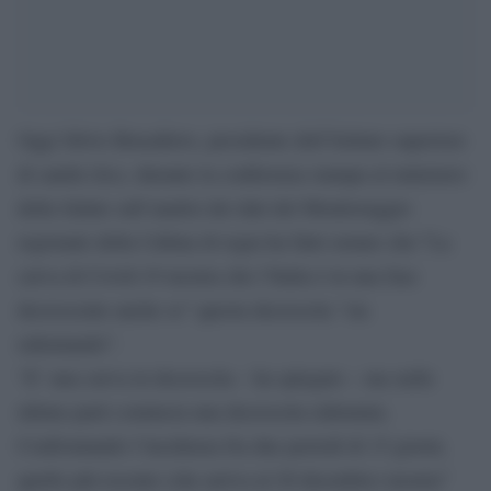
Oggi Silvio Brusaferro, presidente dell’Istituto superiore
di sanità (Iss), durante la conferenza stampa al ministero
della Salute sull’analisi dei dati del Monitoraggio
regionale della Cabina di regia ha fatto notare che:”La
curva di Covid-19 mostra che l’Italia è in una fase
decrescente anche se” questa decrescita “sta
rallentando”.
“E’ una curva in decrescita – ha spiegato – ma nelle
ultime parti comincia una decrescita rallentata.
Confrontando l’incidenza fra due periodi di 15 giorni,
quello più recente (che arriva al 20 dicembre) mostra”