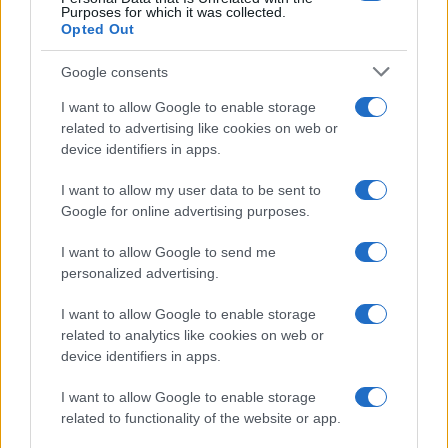
Purposes for which it was collected.
Opted Out
Syndication
Culture
Google consents
Salute
Globalist
I want to allow Google to enable storage
related to advertising like cookies on web or
Megachip
Globalscience
device identifiers in apps.
GiULia
Globalsport
I want to allow my user data to be sent to
Google for online advertising purposes.
Prima Pagina
I want to allow Google to send me
personalized advertising.
Giornale dello
Chi siamo
I want to allow Google to enable storage
Spettacolo
related to analytics like cookies on web or
Contributors
device identifiers in apps.
Wondernet
Facebook
I want to allow Google to enable storage
Giuliana Sgrena
related to functionality of the website or app.
Twitter