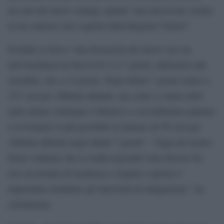
un calo dei nuovi contagi, quindi “una decrescita, tranne
in un contesto che è quello della Regione Veneto”.
In Italia si rileva “una decrescita dei nuovi casi sia
nell’incidenza di Sars-CoV-2 a 7 giorni, indicatore più
sensibile, che a 14 giorni. Negli ultimi 7 giorni siamo a
157 casi per 100mila abitanti, ma come ci siamo detti
nelle ultime settimane l’obiettivo a cui dobbiamo puntare
è avvicinarci il più possibile al numero di 50 casi per
100mila abitanti negli ultimi 7 giorni”. “Oggi nel nostro
Paese vediamo che le realtà regionali sono diverse fra
loro in termini di incidenza e rispetto a questo è
importante modulare gli interventi di mitigazione”, ha
sottolineato.