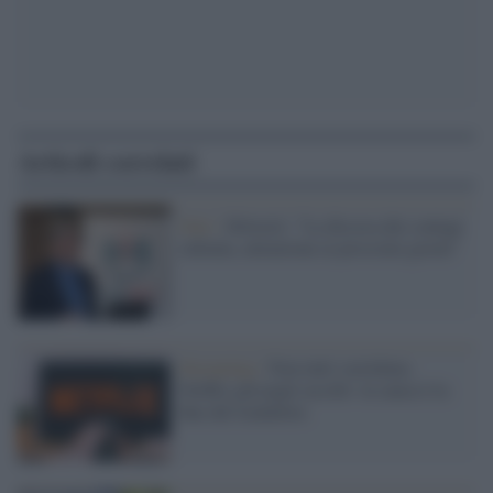
Articoli correlati
Dati /
Silvestri: "La discesa dei contagi
rallenta, attenzione ai prossimi giorni"
Streaming /
Non tutti sorridono,
Netflix giù negli ascolti: la causa è la
fine del lockdown