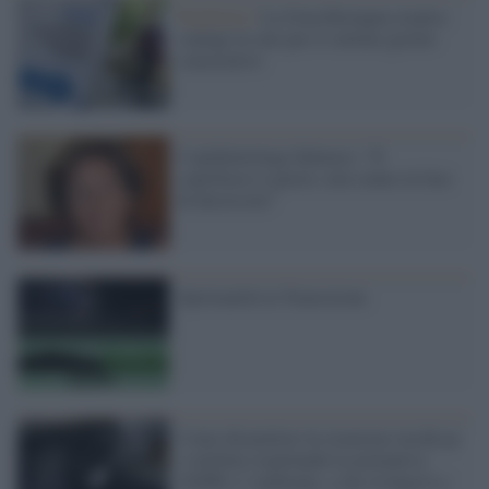
Pandemia /
La Gran Bretagna respira:
contagi in calo per il settimo giorno
consecutivo
L'epidemiologa Salmaso: "Il
coprifuoco è giusto, non siamo in fase
di decrescita"
Spiritualità in Transizione
Come dismettere in sicurezza vecchi pc
o telefoni rispettando la normativa
GDPR e l’ambiente, a chi rivolgersi e