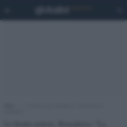
Home
>
.
>
Le brutte notizie. Brusaferro: “La decrescita sta
rallentando”
Le brutte notizie. Brusaferro: "La