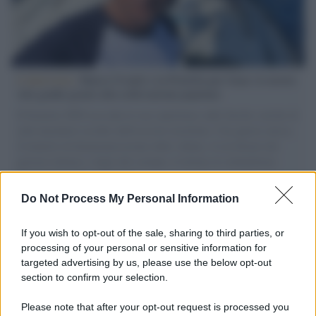
L'intervista /
Marco Croatti e la Flottilla per Gaza: le nostre
vele gonfie grazie alla sollevazione popolare
Il Senatore M5S racconta la sua esperienza sulle barche cariche di
aiuti umanitari assalite dall'esercito israeliano. Una guerra atroce,
il tentativo di disumanizzazione delle vittime, il servilismo del
governo italiano e degli altri europei, il ritorno al colonialismo.
L'importanza dei movimenti.
Do Not Process My Personal Information
Musica /
Al maestro Francesco Guccini
If you wish to opt-out of the sale, sharing to third parties, or
processing of your personal or sensitive information for
targeted advertising by us, please use the below opt-out
section to confirm your selection.
Il ricordo /
Quando Guccini raccontava le "Cronache
epafaniche": l'intervista all'artista che si definiva un
Please note that after your opt-out request is processed you