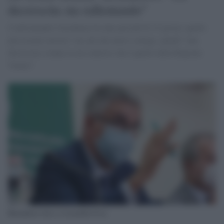
decrescita sta rallentando"
Confrontando l'incidenza fra due periodi di 15 giorni, quello
più recente mostra" un calo dei nuovi contagi, quindi "una
decrescita, tranne in un contesto che è quello della Regione
Veneto"
Brusaferro (Iss) e Locatelli (Css)