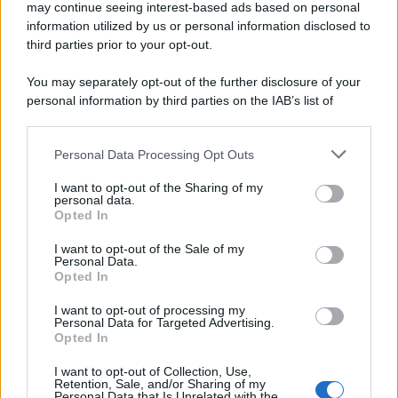
'narratore'
may continue seeing interest-based ads based on personal
information utilized by us or personal information disclosed to
third parties prior to your opt-out.
Lo studio /
Disinformazione russa e destra: anche la
You may separately opt-out of the further disclosure of your
macchina propagandistica di Putin dietro la crisi di Ceuta
personal information by third parties on the IAB’s list of
downstream participants.
Personal Data Processing Opt Outs
This information may also be disclosed by us to third parties
Tendenze /
Sale il numero degli acquisti online in Europa e
on the IAB’s List of Downstream Participants that may further
I want to opt-out of the Sharing of my
aumentano le vendite di articoli second hand
disclose it to other third parties.
personal data.
Opted In
Please note that this website/app uses one or more Google
services and may gather and store information including but
I want to opt-out of the Sale of my
Personal Data.
not limited to your visit or usage behaviour. You may click to
Opted In
grant or deny consent to Google and its third-party tags to
use your data for below specified purposes in below Google
I want to opt-out of processing my
consent section.
Personal Data for Targeted Advertising.
Opted In
I want to opt-out of Collection, Use,
Retention, Sale, and/or Sharing of my
Personal Data that Is Unrelated with the