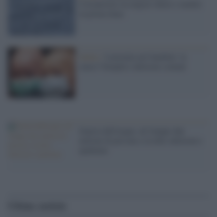
Coronavirus tra negozi chiusi e medici
in prima linea
Salute /
Leucemia nei bambini: la
causa? Semplici infezioni comuni
Guerra dell'acqua: ad Aleppo due
milioni di persone a rischio infezioni e
epidemie
Ultime notizie