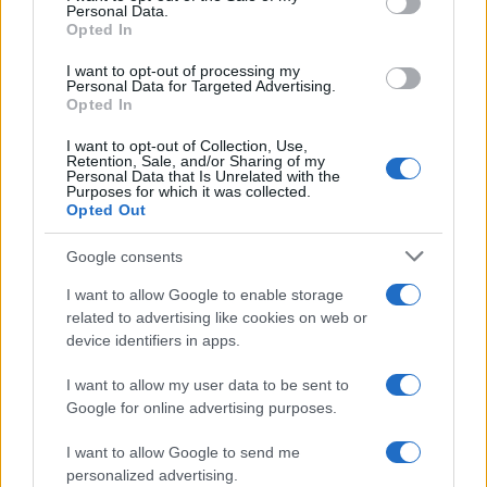
Personal Data.
not limited to your visit or usage behaviour. You may click to
Opted In
grant or deny consent to Google and its third-party tags to
use your data for below specified purposes in below Google
I want to opt-out of processing my
consent section.
Personal Data for Targeted Advertising.
Opted In
I want to opt-out of Collection, Use,
Retention, Sale, and/or Sharing of my
Personal Data that Is Unrelated with the
Purposes for which it was collected.
Opted Out
Syndication
Culture
Google consents
Salute
Globalist
I want to allow Google to enable storage
related to advertising like cookies on web or
Megachip
Globalscience
device identifiers in apps.
GiULia
Globalsport
I want to allow my user data to be sent to
Google for online advertising purposes.
Prima Pagina
I want to allow Google to send me
personalized advertising.