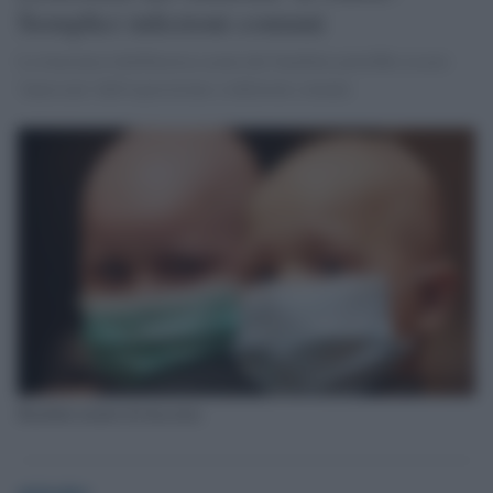
Semplici infezioni comuni
La leucemia linfoblastica acuta dei bambini potrebbe essere
'innescata' dall'esposizione a infezioni comuni.
Bambini malati di leucemia
globalist