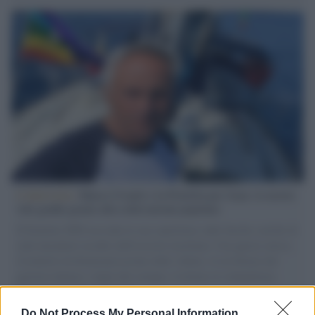
L'intervista /
Marco Croatti e la Flottilla per Gaza: le nostre
vele gonfie grazie alla sollevazione popolare
Il Senatore M5S racconta la sua esperienza sulle barche cariche di
aiuti umanitari assalite dall'esercito israeliano. Una guerra atroce,
il tentativo di disumanizzazione delle vittime, il servilismo del
governo italiano e degli altri europei, il ritorno al colonialismo.
L'importanza dei movimenti.
Do Not Process My Personal Information