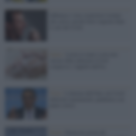
Influenza e virus respiratori tornano
alla carica: picchi fuori stagione dopo
il calo del Covid
Salute /
Lavare le mani ci possono
salvare dalle infezioni (Covid
compreso): l'appello dell'Iss
Virus /
L'allarme dell'Oms sul Covid:
infezioni esponenziali, pandemia a un
punto critico
Zoom /
Parma nei giorni del