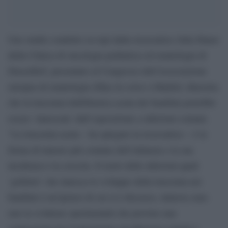
Uno studio condotto su topi dalla ricercatrice Julia Hauer
della Clinica di oncologia pediatrica ed ematologia di
Dusselforf, presentato al Congresso dell’Associazione
europea di ematologia (Eha) in corso a Madrid, dimostra
che la leucemia linfoblastica acuta dei bambini potrebbe
essere ‘innescata’ dall’esposizione a infezioni comuni.
“La leucemia acuta – ha spiegato la ricercatrice – è la
forma di tumore più comune dell’infanzia e la sua
incidenza è in crescita. Il ruolo delle infezioni quali
‘grilletto’ che innesca lo sviluppo della leucemia nei
bambini è un’ipotesi di cui si è discusso, tuttavia sono
rare le evidenze sperimentali che provino una