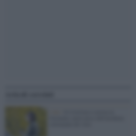
Articoli correlati
I dati /
Il Covid non si arresta in
Germania: nuovo picco dell'incidenza
settimanale del virus