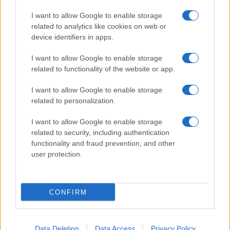
Giornale dello
Chi siamo
I want to allow Google to enable storage
Spettacolo
related to analytics like cookies on web or
Contributors
device identifiers in apps.
Wondernet
Facebook
I want to allow Google to enable storage
Giuliana Sgrena
related to functionality of the website or app.
Twitter
I want to allow Google to enable storage
Google News
related to personalization.
Mastodon
I want to allow Google to enable storage
related to security, including authentication
Cookie Policy
functionality and fraud prevention, and other
user protection.
Preferenze Privacy
CONFIRM
©2021 Globalist.it • All right reserved.
Data Deletion
Data Access
Privacy Policy