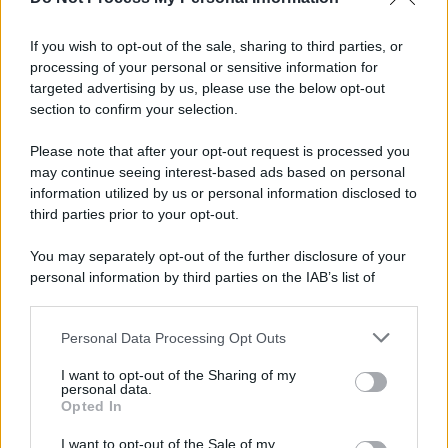
Il lutto /
Addio a Livio Berruti, leggenda dello sprint
italiano
If you wish to opt-out of the sale, sharing to third parties, or
processing of your personal or sensitive information for
targeted advertising by us, please use the below opt-out
section to confirm your selection.
Il libro /
Crescere significa pentirsi: l’immaturità degli
italiani tra berlusconismo, fascismo e nuove nostalgie
Please note that after your opt-out request is processed you
may continue seeing interest-based ads based on personal
information utilized by us or personal information disclosed to
third parties prior to your opt-out.
Memoria /
Quando Pasolini raccontava i minatori italiani in
You may separately opt-out of the further disclosure of your
Belgio dopo Marcinelle
personal information by third parties on the IAB’s list of
downstream participants.
Personal Data Processing Opt Outs
This information may also be disclosed by us to third parties
Il libro /
La letteratura che racconta l’estate
on the IAB’s List of Downstream Participants that may further
I want to opt-out of the Sharing of my
disclose it to other third parties.
personal data.
Opted In
Please note that this website/app uses one or more Google
services and may gather and store information including but
I want to opt-out of the Sale of my