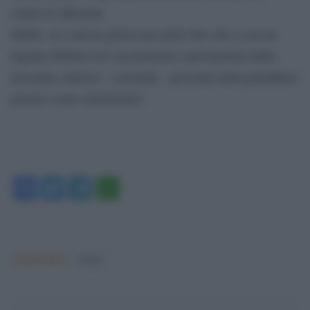
contro le infezioni.
Infatti, se è ancora presto per poter dire che ci sia un
legame effettivo tra vaccinazioni e prevenzione della
leucemia, tuttavia – conclude – prossimi studi potrebbero
portare a tale conclusione”.
Facebook
Twitter
Telegram
WhatsApp
Argomenti:
Salute