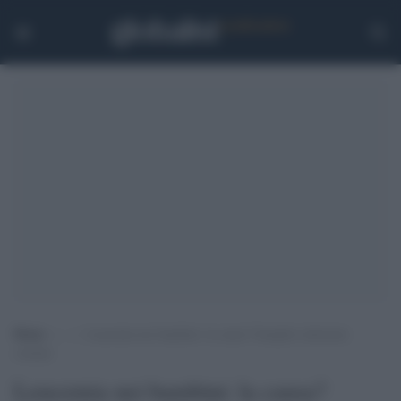
Home
>
.
>
Leucemia nei bambini: la causa? Semplici infezioni
comuni
Leucemia nei bambini: la causa?