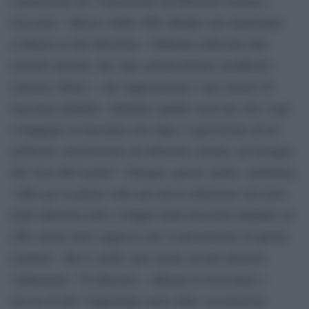
connessione tra l’esposizione ad infezioni comuni e
leucemia”. Questo studio offre dunque una importante
evidenza in tale direzione: “Abbiamo utilizzato due
modelli animali, due topi, geneticamente modificati –
chiarisce Hauer – che rappresentano i tipi classici di
leucemia infantile. Abbiamo quindi osservato che i topi
sviluppano la leucemia solo dopo l’esposizione ad un
ambiente caratterizzato da infezioni comuni, ad esempio
dal virus dell’epatite”. Dunque, questo studio, sottolinea,
“offre per la prima volta una nuova intuizione sul ruolo
delle infezioni nello sviluppo della leucemia infantile ed
offre anche nuovi approcci per la prevenzione di questa
malattia”. Ma lo studio apre anche ad una ulteriore
valutazione: “Si dimostra – afferma la ricercatrice –
ancora di più l’importante ruolo delle vaccinazioni