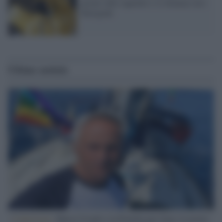
giorni sulle superfici e si elimina con i
detergenti
Ultime notizie
L'intervista /
Marco Croatti e la Flottilla per Gaza: le nostre