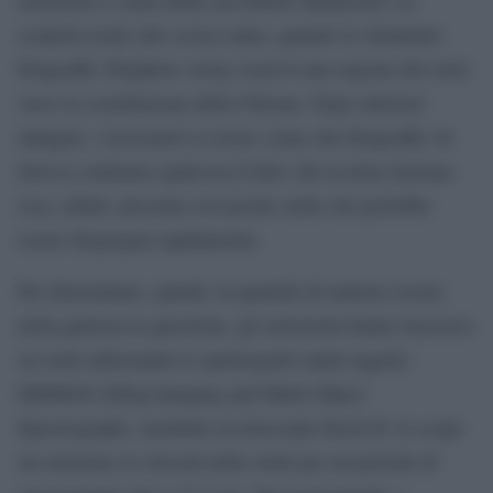
scoperta risale allo scorso anno, quando lo strumento
Dragonfly Telephoto Array osservò una regione del cielo
verso la costellazione della Chioma. Dopo ulteriori
indagini, i ricercatori si resero conto che Dragonfly 44
doveva contenere qualcosa d’altro che la tiene insieme:
essa, infatti, presenta così poche stelle che potrebbe
essere disgregata rapidamente.
Per determinare, quindi, la quantità di materia oscura
nella galassia in questione, gli astronomi hanno trascorso
sei notti utilizzando lo spettrografo multi-oggetto
DEIMOS (DEep Imaging and Multi-Object
Spectrograph), installato al telescopio Keck II: lo scopo
era misurare la velocità delle stelle per un periodo di