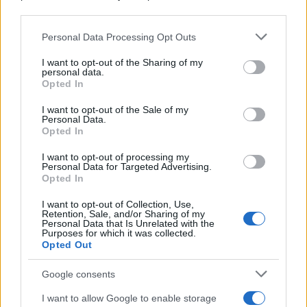
downstream participants.
Personal Data Processing Opt Outs
This information may also be disclosed by us to third parties
Il centenario /
A L'Aquila arriva la mostra "TITO, 100 anni
on the IAB’s List of Downstream Participants that may further
I want to opt-out of the Sharing of my
attraverso la forma"
disclose it to other third parties.
personal data.
Opted In
Please note that this website/app uses one or more Google
services and may gather and store information including but
I want to opt-out of the Sale of my
Personal Data.
not limited to your visit or usage behaviour. You may click to
Opted In
grant or deny consent to Google and its third-party tags to
use your data for below specified purposes in below Google
I want to opt-out of processing my
consent section.
Personal Data for Targeted Advertising.
Opted In
I want to opt-out of Collection, Use,
Retention, Sale, and/or Sharing of my
Personal Data that Is Unrelated with the
Purposes for which it was collected.
Opted Out
Syndication
Culture
Google consents
Salute
Globalist
I want to allow Google to enable storage