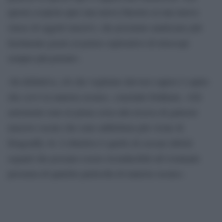
questa scoperta apre una nuova finestra su una nuova
classe di oggetti massivi, che possiamo analizzare più
facilmente grazie al potere esplorativo di telescopi
sempre più potenti».
«In definitiva, ciò che vogliamo davvero sapere è capire
che cos’è la materia oscura», conclude Dokkum. «Gli
astronomi sono in piena corsa alla ricerca di galassie
massive oscure che sono addirittura più vicine di
Dragonfly 44. L’obiettivo è quello di cercare deboli
segnali che possano essere riconducibili all’eventuale
presenza di qualche particella di materia oscura».