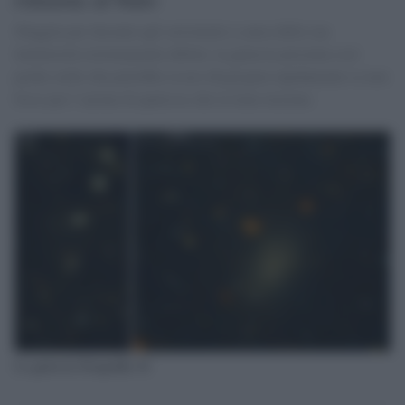
Sfuggita per decenni agli astronomi a causa della sua
luminosità estremamente debole, la galassia presenta così
poche stelle che potrebbe essere disgregata rapidamente se non
fosse per l’azione di qualcosa che la tiene insieme.
La galassia Dragonfly 44