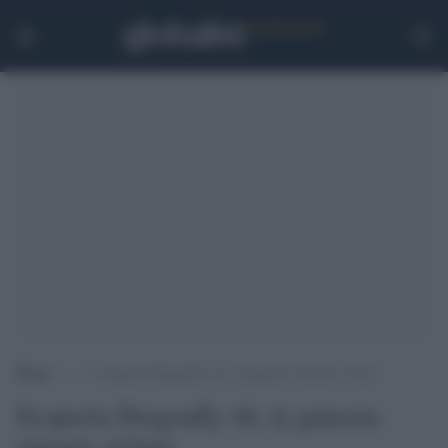
Home
>
.
>
Scoperta Dragonfly 44, la galassia rimasta al buio
Scoperta Dragonfly 44, la galassia
rimasta al buio