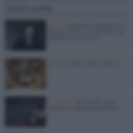
Articoli correlati
Editoria /
Dopo quasi vent'anni torna in
libreria "Tusitàla", il ritratto della vita
di Robert Louis Stevenson
Le novità /
Tutte le novità in libreria
Il commento /
Rai a Natale: saprà
pensare o ci rifilerà stantie repliche?