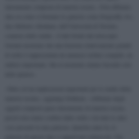
interamente composta di materia oscura. «Non abbiamo
idea su come si formano le galassie come Dragonfly 44»,
dice Roberto Abraham, dell’Università di Toronto,
coautore dello studio. «I dati forniti dal telescopio
Gemini mostrano che una frazione relativamente grande
di stelle è rappresentata da ammassi stellari compatti, un
indizio importante. Ma al momento stiamo facendo solo
delle ipotesi».
«Tutto ciò ha implicazioni importanti per lo studio della
materia oscura», aggiunge Dokkum. «Abbiamo degli
oggetti composti quasi interamente di materia oscura,
perciò non siamo confusi dalle stelle e da tutte le altre
cose presenti in una galassia. Qualche anno fa, le
galassie di questo tipo ci apparivano minuscole. Ora