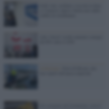
Soldi vinti, ereditati e ricevuti in dono:
se l'importo supera i 6mila euro addio
reddito di cittadinanza
Aids, Unicef: rischio aumento contagio
del 60% entro il 2030
Archeologia /
Porto di Miseno, alla
luce reperti dell'epoca imperiale
Gli scienziati sul Coronavirus: resta 9