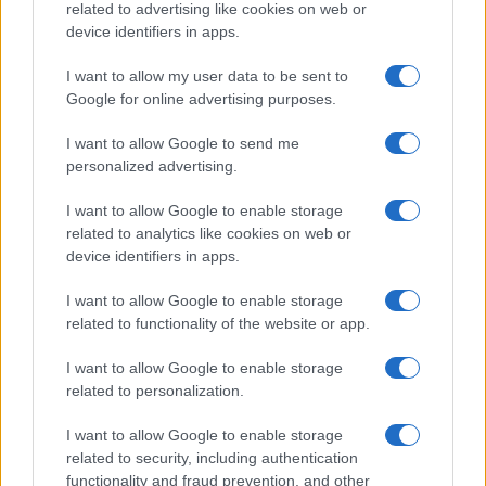
related to advertising like cookies on web or
Megachip
Globalscience
device identifiers in apps.
GiULia
Globalsport
I want to allow my user data to be sent to
Google for online advertising purposes.
Prima Pagina
I want to allow Google to send me
personalized advertising.
Giornale dello
Chi siamo
I want to allow Google to enable storage
Spettacolo
related to analytics like cookies on web or
Contributors
device identifiers in apps.
Wondernet
Facebook
I want to allow Google to enable storage
Giuliana Sgrena
related to functionality of the website or app.
Twitter
I want to allow Google to enable storage
Google News
related to personalization.
Mastodon
I want to allow Google to enable storage
related to security, including authentication
Cookie Policy
functionality and fraud prevention, and other