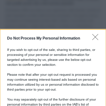
vele gonfie grazie alla sollevazione popolare
Il Senatore M5S racconta la sua esperienza sulle barche cariche di
aiuti umanitari assalite dall'esercito israeliano. Una guerra atroce,
il tentativo di disumanizzazione delle vittime, il servilismo del
governo italiano e degli altri europei, il ritorno al colonialismo.
L'importanza dei movimenti.
Do Not Process My Personal Information
Vangelo /
La vita si intreccia con le paure come il giorno
succede alla notte
If you wish to opt-out of the sale, sharing to third parties, or
processing of your personal or sensitive information for
targeted advertising by us, please use the below opt-out
section to confirm your selection.
La scoperta /
Oplontis, le vittime dell’eruzione del Vesuvio
furono più numerose del previsto
Please note that after your opt-out request is processed you
may continue seeing interest-based ads based on personal
information utilized by us or personal information disclosed to
third parties prior to your opt-out.
Il medagliere /
Europei di nuoto: Pellecani guida una super
You may separately opt-out of the further disclosure of your
Italia
personal information by third parties on the IAB’s list of