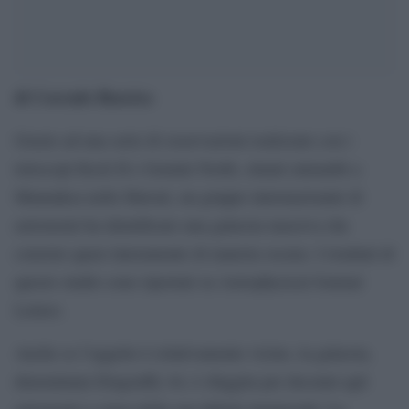
di Corrado Ruscica
Grazie ad una serie di osservazioni realizzate con i
telescopi Keck II e Gemini North, situati entrambi a
Maunakea nelle Hawaii, un gruppo internazionale di
astronomi ha identificato una galassia massiva che
consiste quasi interamente di materia oscura. I risultati di
questo studio sono riportati su Astrophysical Journal
Letters.
Anche se l’oggetto è relativamente vicino, la galassia,
denominata Dragonfly 44, è sfuggita per decenni agli
astronomi a causa della sua debole luminosità. La