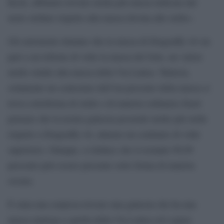
Keck, abbiamo trovato molta più massa indicata dal
moto stellare rispetto alla massa dovuta alle stelle».
Gli astronomi stimano che la massa di Dragonfly 44 sia
pari a un trilione di volte la massa del Sole, un valore
molto simile alla massa della Via Lattea. Tuttavia,
solamente un centesimo dell’un percento della massa si
trova sottoforma di stelle e di materia ordinaria (basti
pensare che la nostra galassia possiede molte più stelle
rispetto a Dragonfly 44, almeno un centinaio di volte
superiore). Dunque, si deduce che il restante 99,99
percento può essere presente sotto forma di materia
oscura.
È stata una sorpresa trovare una galassia che ha una
massa analoga a quella della Via Lattea ed è quasi