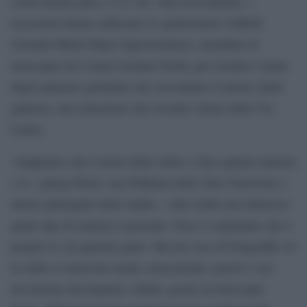
osservazione pari a 33,5 ore. Successivamente, i
ricercatori hanno utilizzato lo spettrometro GMOS
(Gemini Multi-Object Spectrometer), installato al
telescopio da 8 metri Gemini North, per rivelare l’alone
degli ammassi globulari che circondano il nucleo della
galassia, una situazione che ricorda l’alone della Via
Lattea.
«Sappiamo che il moto delle stelle ci dice quanta materia
c’è», spiega Pieter van Dokkum della Yale University e
autore principale dello studio. «Alle stelle non interessa
quale tipo di materia è presente. Esse ci segnalano che è
proprio lì, da qualche parte. Ma nel caso di Dragonfly 44
le stelle si muovono molto velocemente, perciò c’era
un’enorme discrepanza: infatti, grazie al telescopio