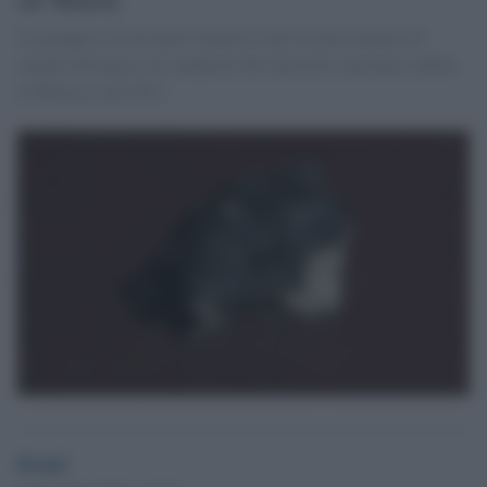
Un gruppo di ricercatori ritiene di aver trovato materia di
origine biologica sui campioni del meteorite marziano caduto
in Marocco nel 2011.
Desk2