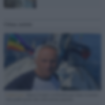
Ultime notizie
L'intervista /
Marco Croatti e la Flottilla per Gaza: le nostre
vele gonfie grazie alla sollevazione popolare