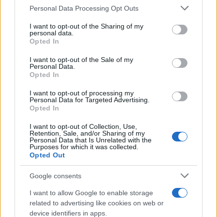
Personal Data Processing Opt Outs
This information may also be disclosed by us to third parties
Il medagliere /
Europei di nuoto: Pellecani guida una super
on the IAB’s List of Downstream Participants that may further
I want to opt-out of the Sharing of my
Italia
disclose it to other third parties.
personal data.
Opted In
Please note that this website/app uses one or more Google
services and may gather and store information including but
I want to opt-out of the Sale of my
Personal Data.
not limited to your visit or usage behaviour. You may click to
Opted In
grant or deny consent to Google and its third-party tags to
use your data for below specified purposes in below Google
I want to opt-out of processing my
consent section.
Personal Data for Targeted Advertising.
Opted In
I want to opt-out of Collection, Use,
Retention, Sale, and/or Sharing of my
Personal Data that Is Unrelated with the
Purposes for which it was collected.
Opted Out
Syndication
Culture
Google consents
Salute
Globalist
I want to allow Google to enable storage
related to advertising like cookies on web or
Megachip
Globalscience
device identifiers in apps.