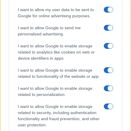
GiULia
Globalsport
I want to allow my user data to be sent to
Google for online advertising purposes.
Prima Pagina
I want to allow Google to send me
personalized advertising.
Giornale dello
Chi siamo
I want to allow Google to enable storage
Spettacolo
related to analytics like cookies on web or
Contributors
device identifiers in apps.
Wondernet
Facebook
I want to allow Google to enable storage
Giuliana Sgrena
related to functionality of the website or app.
Twitter
I want to allow Google to enable storage
Google News
related to personalization.
Mastodon
I want to allow Google to enable storage
related to security, including authentication
Cookie Policy
functionality and fraud prevention, and other
user protection.
Preferenze Privacy