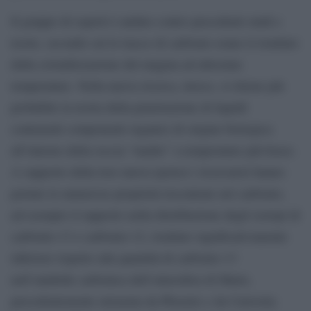
Il gruppo di esperti è andato contro precedenti studi e
teorie, secondo cui le tracce di carbonio erano il risultato
della cristallizzazione del magma ad altissime
temperature. Nella nuova ricerca, invece, si ritiene più
probabile la teoria della penetrazione di liquidi
contenenti componenti organici di origine biologica
all’interno della roccia “madre” a temperature più basse.
A supporto della loro nuova ipotesi i ricercatori hanno
portato le numerose proprietà riscontrate nel carbonio,
ad esempio il rapporto nella distribuzione degli isotopi di
carbonio-13 e carbonio-12, risultato significativamente
inferiore rispetto alla quantità di carbonio-13
nell’anidride carbonica dell’atmosfera di Marte,
precedentemente misurata da Phoenix e da Curiosity.