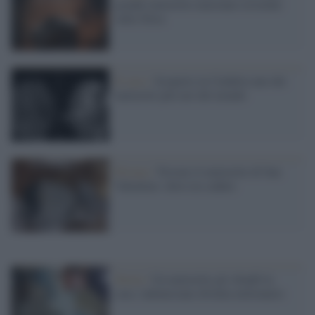
grande meteorite marziano esistente
sulla Terra
Il caso /
Scoperto in Calabria uno dei
meteoriti più rari del mondo
Prisma /
Trovato il meteorite di San
Valentino: dove era caduto
Storia /
Un meteorite gli sfondò la
casa: indonesiano diventa milionario