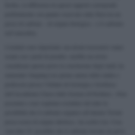
Inoltre, la differenza tra questi rapporti corrisponde
perfettamente con quanto osservato sulla Terra tra un
pezzo di carbone – di origine biologica – e il carbonio
nell’atmosfera.
I risultati sono importanti, ma alcuni ricercatori vanno
avanti con i piedi di piombo: sarebbe un errore
considerare queste prove la conclusione degli studi, ha
ammonito Yangting Lin (primo autore dello studio e
professore presso l’Istituto di Geologia e Geofisica
dell’Accademia Cinese delle Scienze di Pechino). «Non
possiamo e non vogliamo escludere del tutto la
possibilità che il carbonio organico all’interno Tissint
possa essere di origine abiotica», ha scritto Lin. Cosa
vuol dire? E’ possibile che il carbonio trovato sia privo