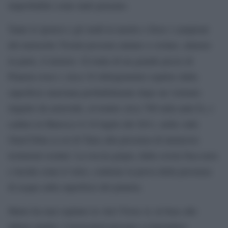
improbabile come tanti pensano.
Tante le ipotesi e gli studi in merito e forse i campioni
del meteorite Tissint possono aiutare a svelare, almeno
in parte, il mistero. Si tratta di un grande pezzo di
Pianeta rosso ( circa 10 chilogrammi) espulso dalla
superficie marziana probabilmente dopo un violento
impatto da asteroide, avvenuto circa 700 mila anni fa, e
caduto in Marocco il 18 luglio del 2011, nella valle
Oued Drâa (a est di Tata) alla presenza di numerosi
testimoni oculari. La roccia grigia, dalla crosta fusa nera
e lucida come il vetro, contiene la prova della presenza
di acqua sulla superficie del pianeta.
Marte ha mai ospitato la vita? Forse sì, in base alle
ultime analisi. I ricercatori provano a rispondere: