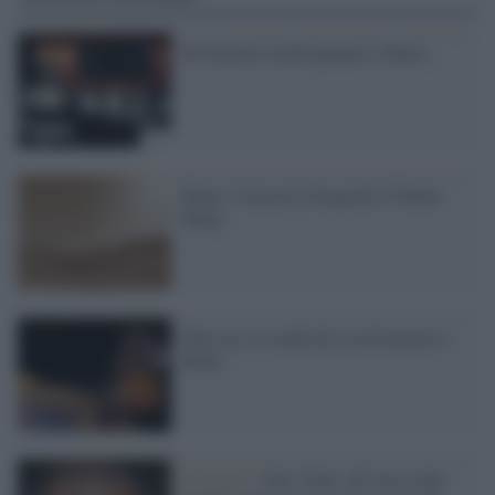
Gli Emirati arabi puntano a Marte
Marte: Curiosity fotografa il Monte
Sharp
Odyssey, la sonda da record attorno a
Marte
Il reperto /
New York: all’asta il più