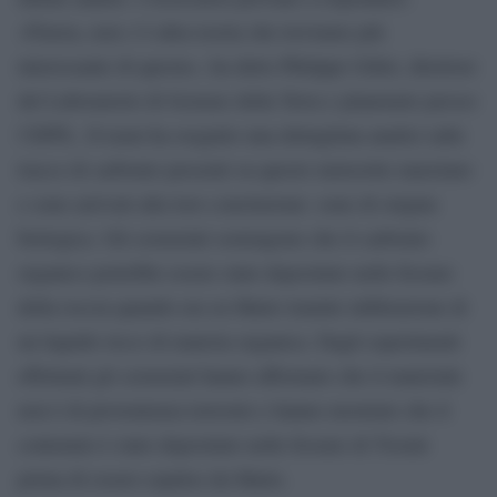
«Finora, non c’è altra teoria che troviamo più
interessante di questa», ha detto Philippe Gillet, direttore
del Laboratorio di Scienze della Terra e planetarie presso
l’EPFL. Il team ha eseguito una dettagliata analisi sulle
tracce di carbonio presenti su questo meteorite marziano
e sono arrivati alla loro conclusione: sono di origine
biologica. Gli scienziati sostengono che il carbonio
organico potrebbe essere stato depositato nelle fessure
della roccia quando era su Marte tramite infiltrazione di
un liquido ricco di materia organica. Dagli esperimenti
effettuati gli scienziati hanno affermato che il materiale
non è di provenienza terrestre e hanno mostrato che il
contenuto è stato depositato nelle fessure di Tissint
prima di essere espulso da Marte.