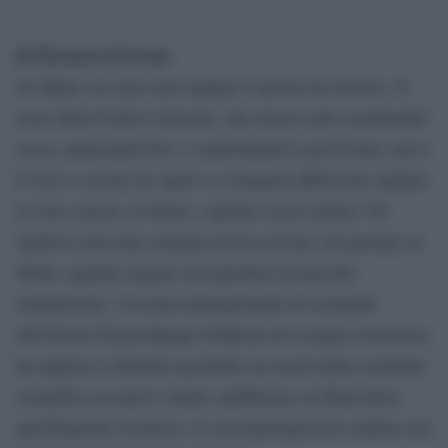
di Eleonora Ferroni
Se Marte sia stato mai ospitale è ancora un mistero. Il
rover della NASA Curiosity, che lavora sodo esaminando
rocce, praticando fori, e controllando le previsioni, non è
il solo a cercare di capire se il pianeta abbia mai ospitato
la vita e possa, in futuro, ospitare esseri umani. Gli
studiosi sono alla continua ricerca di una vita passata su
Marte, quando magari era popolato da microbi
extraterrestri. Un team internazionale di scienziati
dell’École Polytechnique Fédérale di Losanna (Svizzera)
ha riaperto il dibattito portando sui tavoli della comunità
scientifica un nuovo studio, pubblicato su Meteoritics
and Planetary Sciences: la vita marziana non sembra così