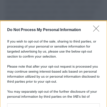
Il Senatore M5S racconta la sua esperienza sulle barche cariche di
aiuti umanitari assalite dall'esercito israeliano. Una guerra atroce,
il tentativo di disumanizzazione delle vittime, il servilismo del
governo italiano e degli altri europei, il ritorno al colonialismo.
L'importanza dei movimenti.
Do Not Process My Personal Information
Il caso /
Trump ha quasi esaurito l'arsenale Usa, ma il
tycoon smentisce
If you wish to opt-out of the sale, sharing to third parties, or
processing of your personal or sensitive information for
targeted advertising by us, please use the below opt-out
section to confirm your selection.
Chiesa /
Papa Leone XIV denuncia le violenze in Ucraina e
Russia e chiede il rispetto del diritto umanitario e della
Please note that after your opt-out request is processed you
diplomazia
may continue seeing interest-based ads based on personal
information utilized by us or personal information disclosed to
third parties prior to your opt-out.
Il centenario /
A L'Aquila arriva la mostra "Tito, 100 anni
You may separately opt-out of the further disclosure of your
attraverso la forma"
personal information by third parties on the IAB’s list of
downstream participants.