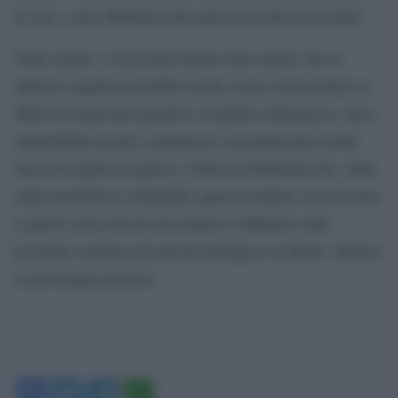
di vita, come affermato due anni fa da altri ricercatori.
Nello studio, i ricercatori hanno fatto notare che la
materia organica potrebbe anche essere stata portata su
Marte da meteoriti primitivi (condriti carbonacee), ma è
improbabile perché contengono concentrazioni molto
basse di materia organica. Gillet ha dichiarato che «altri
studi potrebbero contraddire questi risultati, ma le nostre
scoperte sono tali da riaccendere il dibattito sulla
possibile esistenza di attività biologica su Marte, almeno
in un lontano passato».
Facebook
Twitter
Telegram
WhatsApp