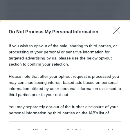
aiuti umanitari assalite dall'esercito israeliano. Una guerra atroce,
il tentativo di disumanizzazione delle vittime, il servilismo del
governo italiano e degli altri europei, il ritorno al colonialismo.
L'importanza dei movimenti.
Do Not Process My Personal Information
L'album /
"Timeless", il nuovo album postumo di Prince
racconta quattro decenni di creatività
If you wish to opt-out of the sale, sharing to third parties, or
processing of your personal or sensitive information for
targeted advertising by us, please use the below opt-out
section to confirm your selection.
L'inaugurazione /
Cuneo inaugura Esseci: il nuovo polo
culturale nell’ex ospedale di Santa Croce
Please note that after your opt-out request is processed you
may continue seeing interest-based ads based on personal
information utilized by us or personal information disclosed to
third parties prior to your opt-out.
Musica /
Love Sensation, il primo duetto di Madonna e Kylie
You may separately opt-out of the further disclosure of your
Minogue
personal information by third parties on the IAB’s list of
downstream participants.