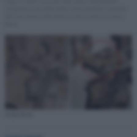
Leggo di 'inutili ossessioni' della sinistra sulla presunta
somiglianza di un leader politico ad un cherubino 'restaurato'
affrescato da poco nella basilica di San Lorenzo in Lucina a
Roma.
Giorgia Meloni
Gianni Cipriani