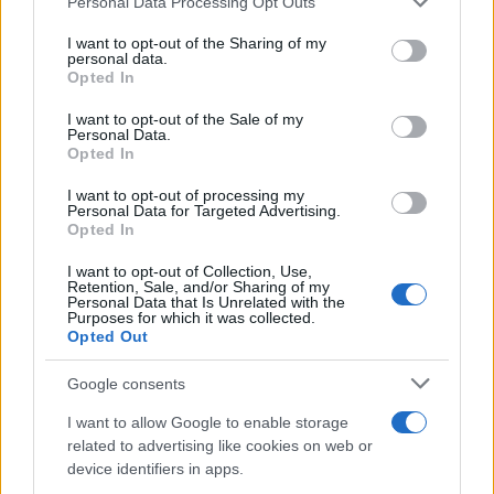
Personal Data Processing Opt Outs
This information may also be disclosed by us to third parties
L'evento /
La Sila diventa un palcoscenico naturale: nasce “A
on the IAB’s List of Downstream Participants that may further
I want to opt-out of the Sharing of my
Farla Amare Comincia Tu – Opera Sila”
disclose it to other third parties.
personal data.
Opted In
Please note that this website/app uses one or more Google
services and may gather and store information including but
I want to opt-out of the Sale of my
Personal Data.
not limited to your visit or usage behaviour. You may click to
Opted In
grant or deny consent to Google and its third-party tags to
use your data for below specified purposes in below Google
I want to opt-out of processing my
consent section.
Personal Data for Targeted Advertising.
Opted In
I want to opt-out of Collection, Use,
Retention, Sale, and/or Sharing of my
Personal Data that Is Unrelated with the
Purposes for which it was collected.
Opted Out
Syndication
Culture
Google consents
Salute
Globalist
I want to allow Google to enable storage
related to advertising like cookies on web or
Megachip
Globalscience
device identifiers in apps.