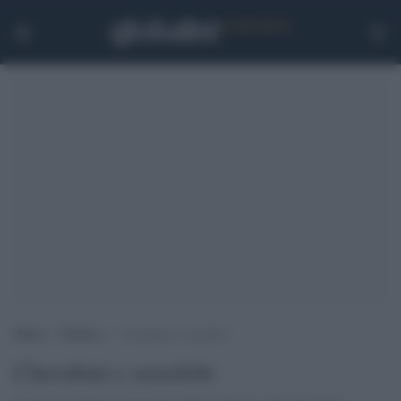
Home
>
Politica
>
Cherubini e xenofobi
Cherubini e xenofobi