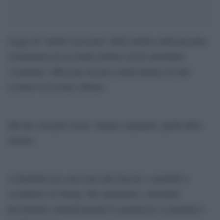
Leggo di ‘inutili ossessioni’ della sinistra sulla presunta
somiglianza di un leader politico ad un cherubino
‘restaurato’ affrescato da poco nella basilica di San
Lorenzo in Lucina a Roma.
Ma dai, non può essere. Stanno sognando, quelli della
sinistra.
I cherubini non sono mai stati fascisti o xenofobi o
scendiletto di Trump. Ma soprattutto i cherubini
proclamano simbolicamente la grandezza, la giustizia e