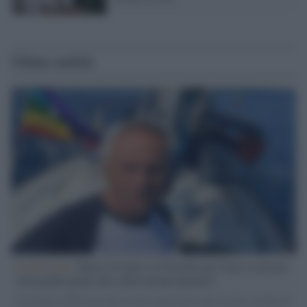
Ultime notizie
L'intervista /
Marco Croatti e la Flottilla per Gaza: le nostre
vele gonfie grazie alla sollevazione popolare
Il Senatore M5S racconta la sua esperienza sulle barche cariche di