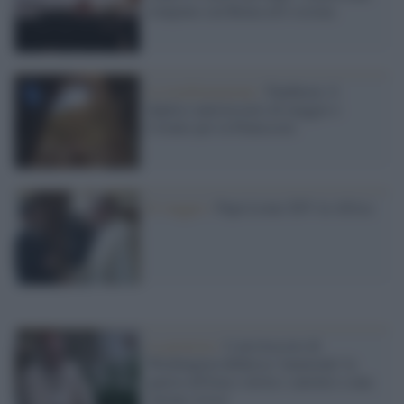
rompono con Roma ed è scisma
La trasformazione /
Pantheon: il
duplice anniversario di maggio e
l'evento per la Pentecoste
Il viaggio /
Papa Leone XIV in Africa
La protesta /
L'arcivescovo di
Washington definisce 'immorale' la
guerra all'Iran e invita i cattolici a una
'azione civica'