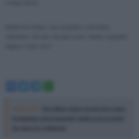
l’ordine divino.
Quindi non urlano, non strepitano e non fanno
vittimismo. Dai dai, non può essere. Stanno sognando.
Oppure è tutto vero?
Facebook
Twitter
Telegram
WhatsApp
Leggi anche:
Don Milani, statua con una frase contro
il comunismo mai pronunciata: falsità su un sacerdote
che amava la Costituzione