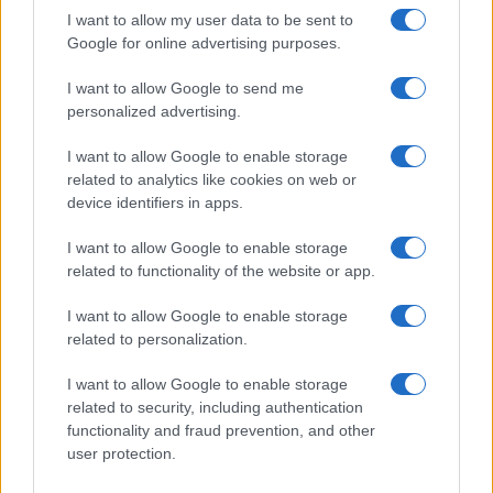
GiULia
Globalsport
I want to allow my user data to be sent to
Google for online advertising purposes.
Prima Pagina
I want to allow Google to send me
personalized advertising.
Giornale dello
Chi siamo
I want to allow Google to enable storage
Spettacolo
related to analytics like cookies on web or
Contributors
device identifiers in apps.
Wondernet
Facebook
I want to allow Google to enable storage
Giuliana Sgrena
related to functionality of the website or app.
Twitter
I want to allow Google to enable storage
Google News
related to personalization.
Mastodon
I want to allow Google to enable storage
related to security, including authentication
Cookie Policy
functionality and fraud prevention, and other
user protection.
Preferenze Privacy