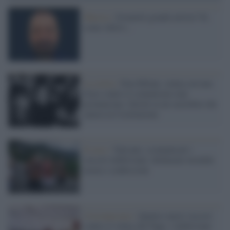
Musica /
Jovanotti grande artista? Sì,
come Allevi...
La storia /
Don Milani, statua con una
frase contro il comunismo mai
pronunciata: falsità su un sacerdote che
amava la Costituzione
Il caso /
Vaticano, scomunicati i
vescovi lefebvriani: dichiarate invalide
nozze e confessioni
Cristianesimo /
Quattro nuovi vescovi
contro il volere del Papa: i lefebvriani