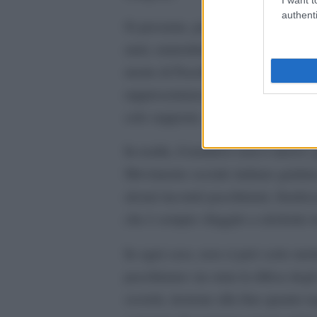
authenti
Si presume, per decoro, che siano t
anni, naturalmente. Perché poi, ne
morte di Pasolini, non intervenga 
rappresentanza di professori univers
solo supporre.
In realtà, il tentativo non è nuovo
Movimento sociale italiano guida
alcuni incontri pasoliniani, finalizz
che è sempre sfuggito a etichette 
In ogni caso, non si può certo met
pasoliniano sia stata la difesa degl
società, insieme alla fine quanto tag