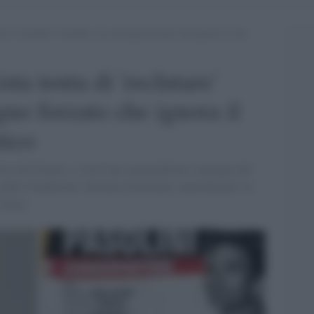
a di ‘reclutare’ Pasolini: un convegno forzato che ignora il suo
sta tenta di 'reclutare'
no forzato che ignora il
tico
eca del Senato, si terrà uno spregiudicato convegno dal
 dalla Fondazione Alleanza Nazionale, naturalmente in
Italia