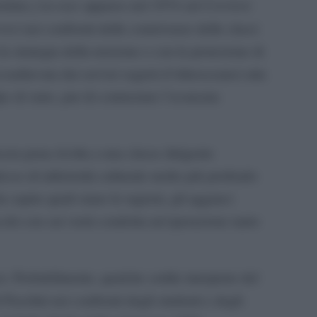
j’accuse
Corriere
errimo
apparso nel 1974 sul
ove
) nei confronti delle connivenze delle classi
la strategia della tensione e con la protezione di
coadiuvata dai servizi segreti d’oltreoceano) atta
lpo di stato, pur di contrastare l’avanzata
cera pena rivolta a una classe dirigente
sso di inferiorità culturale molto più profondo
 capire quali siano le ragioni, gli agganci
ecchi con cui verrà condotta un’operazione tanto
. Probabilmente, qualche sottile interprete del
i Pasolini nei confronti degli studenti e degli