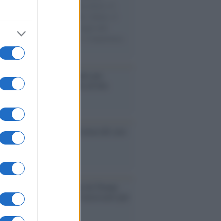
sercito israeliano. Una guerra atroce, il
ivo di disumanizzazione delle vittime, il
ismo del governo italiano e degli altri
ei, il ritorno al colonialismo. L'importanza
ovimenti.
é i centri di intrattenimento per
lie investono in attrazioni ad alta
logia
nflitto /
La mafia russa e l'arma del caos
Aviv /
Netanyahu si smarca da Trump:
ele farà tutto quello che è necessario per
a sicurezza"