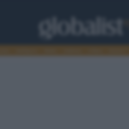
omia
Intelligence
Media
Ambiente
Cultura
Scienza