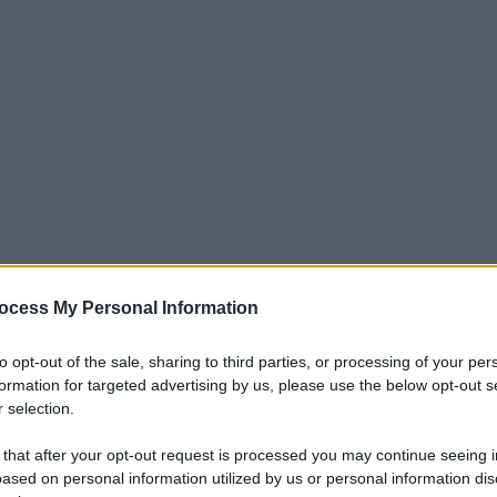
lmente priva di riferimenti culturali è cosa nota.
ocess My Personal Information
lturale di Giovanni Gentile, o di Alfredo Rocco,
to statista di Giorgio Almirante, ma parliamo pur
to opt-out of the sale, sharing to third parties, or processing of your per
ione della rivista fascista “La difesa della
formation for targeted advertising by us, please use the below opt-out s
 selection.
ca di Salò, per di più mai pentito. Certo,
le, ma già troppo compromesso. Il futurismo,
 that after your opt-out request is processed you may continue seeing i
ased on personal information utilized by us or personal information dis
 Guerri e Marcello Veneziani, evidentemente,