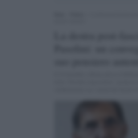
Home
>
Politica
>
La destra post-fascista tent
pensiero autentico
La destra post-fasci
Pasolini: un conveg
suo pensiero auten
Il 25 novembre, a Roma, presso la Bibliot
titolo “Pasolini conservatore”, promosso
collaborazione con l’autorevole Secolo d’