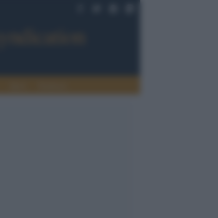
Sport
Tendenze