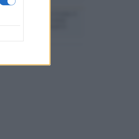
flessione /
Pace, disarmo e Ucraina: il
osinistra non trasformi il riarmo
eo in una battaglia interna per le
arie