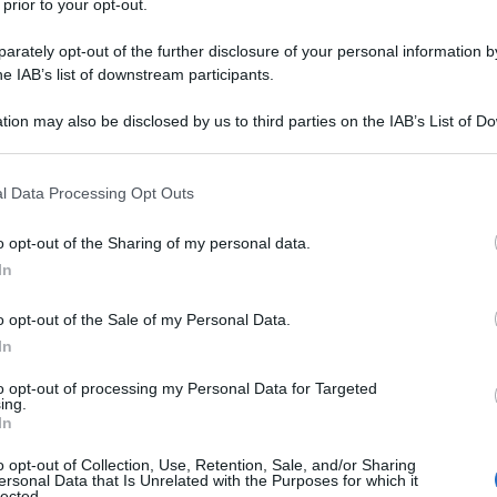
 prior to your opt-out.
gia Meloni. Franco Cardini, troppo eterodosso.
rately opt-out of the further disclosure of your personal information by
ratura fantasy – vedasi la mostra alla Galleria
he IAB’s list of downstream participants.
mporanea di Roma dedicata a Tolkien – ma i
Ulti
tion may also be disclosed by us to third parties on the IAB’s List of 
ulturale hanno lasciato un po’ a desiderare.
 that may further disclose it to other third parties.
 that this website/app uses one or more Google services and may gath
ve la cultura c’era davvero, cioè a sinistra. Non
l Data Processing Opt Outs
including but not limited to your visit or usage behaviour. You may click 
tempi, ma quella vera, di una volta. Ed ecco da
 to Google and its third-party tags to use your data for below specifi
o opt-out of the Sharing of my personal data.
ogle consent section.
di impossessarsi financo dell’intellettuale
In
ia della prima repubblica: Pier Paolo Pasolini.
o opt-out of the Sale of my Personal Data.
Biblioteca del Senato, si terrà uno spregiudicato
In
L'int
Fondazione Alleanza
ervatore”, promosso dalla
to opt-out of processing my Personal Data for Targeted
Gaza:
ing.
Secolo d’Italia
orazione con l’autorevole
In
solle
e Italo Bocchino. Al prestigioso evento prenderà
Il Se
o opt-out of Collection, Use, Retention, Sale, and/or Sharing
ersonal Data that Is Unrelated with the Purposes for which it
barch
destra: il deputato e presidente della
lected.