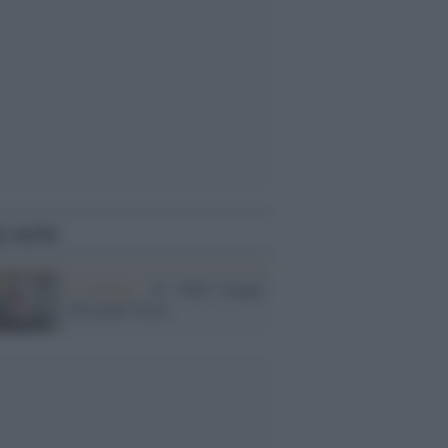
i anche
La lettura /
Il “ folle” slogan
dei jeans Jesus