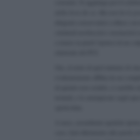
consumi. Si aggiunga poi il celeb
della Sera
Io so. Ma non ho le pr
(
dirigenti conservatrici colluse con 
criminali neofascisti e neonazisti (
a tenere in piedi l’ipotesi di un co
elettorale del PCI.
Ora, al netto di quel minimo di sin
evidentemente afflitta da un comple
di quanto non sembri, ci sarebbe da
testuali, e le arrampicate sugli sp
spericolata.
A naso, azzardiamo qualche ipotesi
caso, farà riferimento alle parole d