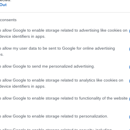
dall'e
Out
Federico Mollicone, il direttore del Comitato
tentat
servil
nza Nazionale
Francesco Giubilei, e il deputato
consents
europ
azione
Antonio Giordano. Modererà la
dei m
o allow Google to enable storage related to advertising like cookies on
Otto e
evice identifiers in apps.
ta al pubblico per le sue intemerate a
Perch
Dulcis in
amente per difendere l’indifendibile.
o allow my user data to be sent to Google for online advertising
famig
s.
tecno
al senso del limite, sarà il presidente del senato
to allow Google to send me personalized advertising.
Il co
deputato Alessandro Amorese, di Paolo Armellini,
o allow Google to enable storage related to analytics like cookies on
evice identifiers in apps.
 di Roma, della presidente della Fondazione
rafia Gabriella Buontempo, ex moglie del
o allow Google to enable storage related to functionality of the website
 Andrea Di Consoli, del caporedattore Cultura de
Tel 
"Isra
o allow Google to enable storage related to personalization.
ello scrittore tradizionalista cattolico Camillo
la su
o allow Google to enable storage related to security, including