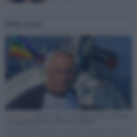
Ultime notizie
L'intervista /
Marco Croatti e la Flottilla per Gaza: le nostre
vele gonfie grazie alla sollevazione popolare
Il Senatore M5S racconta la sua esperienza sulle barche cariche di