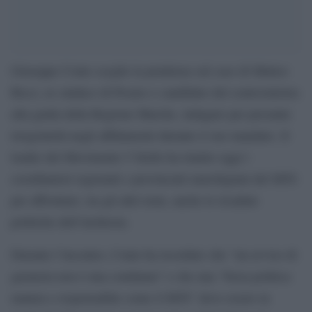
Giuseppe Conte sceglie la prudenza sul caso di Matteo
Ricci, ex sindaco di Pesaro e candidato del centrosinistra
alla guida della Regione Marche, indagato per presunte
irregolarità negli affidamenti durante il suo mandato. Il
leader del Movimento 5 Stelle ha riunito oggi i
coordinatori regionali e provinciali marchigiani del M5S
per affrontare, tra gli altri temi, anche le ricadute
politiche dell’inchiesta.
Durante l’incontro, Conte ha ricordato che “un avviso di
garanzia non è una condanna” e che una “forza politica
matura e responsabile come il M5S” deve essere in