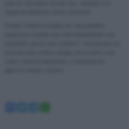
grado di “discernere caso per caso, valutando se il
singolo ha dimostrato onestà o disonestà”.
Il leader 5 Stelle ha ribadito che “etica pubblica,
trasparenza e legalità sono valori fondamentali e non
negoziabili: per noi sono costitutivi”. Nessuna presa di
posizione netta su Ricci, dunque, ma un invito a non
cedere a reazioni automatiche e a mantenere un
approccio attento e selettivo.
Facebook
Twitter
Telegram
WhatsApp