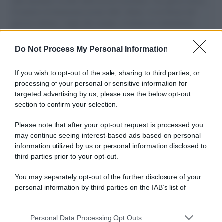
aiuti umanitari assalite dall'esercito israeliano. Una guerra atroce,
il tentativo di disumanizzazione delle vittime, il servilismo del
governo italiano e degli altri europei, il ritorno al colonialismo.
L'importanza dei movimenti.
Do Not Process My Personal Information
Palestina /
Gaza, le bombe israeliane continuano a uccidere:
nuovi morti e feriti nella Striscia
If you wish to opt-out of the sale, sharing to third parties, or
processing of your personal or sensitive information for
targeted advertising by us, please use the below opt-out
section to confirm your selection.
Il conflitto /
L'accordo di Hormuz garantirebbe all'Iran una
vittoria geopolitica senza precedenti
Please note that after your opt-out request is processed you
may continue seeing interest-based ads based on personal
information utilized by us or personal information disclosed to
third parties prior to your opt-out.
Cultura /
Nel cuore delle Marche un viaggio itinerante tra
You may separately opt-out of the further disclosure of your
design, arte, musica e antichi mestieri
personal information by third parties on the IAB’s list of
downstream participants.
Personal Data Processing Opt Outs
This information may also be disclosed by us to third parties