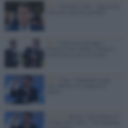
M5s /
Venezuela, Conte: "Aggressione
americana senza base giuridica"
M5s /
Conte torna 'Giuseppi' e
dimentica Gaza: affidare a Trump la
trattativa per la pace in Ucraina
M5s /
Conte: "Nethanyahu occupa
Gaza, Meloni e Ue campioni di
ignavia"
Regionali /
Marche, Conte ribadisce il
sostegno M5s a Ricci: "Non chiediamo
passi indietro"