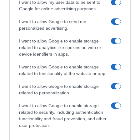
GiULia
Globalsport
I want to allow my user data to be sent to
Google for online advertising purposes.
Prima Pagina
I want to allow Google to send me
personalized advertising.
Giornale dello
Chi siamo
I want to allow Google to enable storage
Spettacolo
related to analytics like cookies on web or
Contributors
device identifiers in apps.
Wondernet
Facebook
I want to allow Google to enable storage
Giuliana Sgrena
related to functionality of the website or app.
Twitter
I want to allow Google to enable storage
Google News
related to personalization.
Mastodon
I want to allow Google to enable storage
related to security, including authentication
Cookie Policy
functionality and fraud prevention, and other
user protection.
Preferenze Privacy