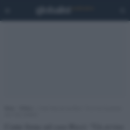
Home
>
Politica
>
Conte frena sul caso Ricci: “Un avviso di garanzia
non è una condanna”
Conte frena sul caso Ricci: “Un avviso