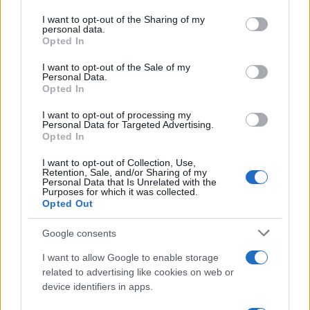
Poker online gratis: come iniziare, conoscere il gioco e fare
on the IAB’s List of Downstream Participants that may further
I want to opt-out of the Sharing of my
pratica
disclose it to other third parties.
personal data.
Opted In
Please note that this website/app uses one or more Google
services and may gather and store information including but
I want to opt-out of the Sale of my
Personal Data.
not limited to your visit or usage behaviour. You may click to
Opted In
grant or deny consent to Google and its third-party tags to
use your data for below specified purposes in below Google
I want to opt-out of processing my
consent section.
Personal Data for Targeted Advertising.
Opted In
I want to opt-out of Collection, Use,
Retention, Sale, and/or Sharing of my
Personal Data that Is Unrelated with the
Purposes for which it was collected.
Opted Out
Syndication
Culture
Google consents
Salute
Globalist
I want to allow Google to enable storage
related to advertising like cookies on web or
Megachip
Globalscience
device identifiers in apps.