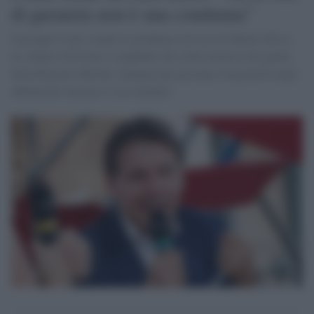
di garanzia non è una condanna”
Giuseppe Conte sceglie la prudenza sul caso di Matteo Ricci,
ex sindaco di Pesaro e candidato del centrosinistra alla guida
della Regione Marche, indagato per presunte irregolarità negli
affidamenti durante il suo mandato.