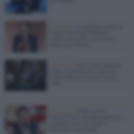
Il commento /
Il populismo sterile di
Conte ostacola ogni alternativa
credibile alla destra: senza unità il
campo largo fallisce
La polemica /
Gaza, Conte chiede un
minuto di silenzio alla Camera ma
Giorgia Meloni e la destra restano
seduti
La polemica /
Il M5s accusa:
“Commissione Antimafia paralizzata,
si indaga su una sola strage. È
depistaggio istituzionale”