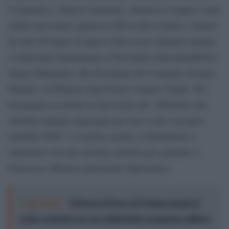
Colamedici e Maura Gancitano, attraverso il quale è stata
redatta una lettera aperta in difesa della relatrice, firmata
da oltre 80 figure di spicco della scena culturale italiana
e indirizzata direttamente al Presidente della Repubblica
Sergio Mattarella, alla Presidente del Consiglio Giorgia
Meloni e al Ministro degli Esteri Antonio Tajani. Nel
documento si chiede di intervenire per “difendere una
cittadina italiana sanzionata per aver svolto il proprio
mandato ONU” e si invita, inoltre, il Parlamento a
esprimersi con una mozione unitaria per garantire a
Francesca Albanese protezione diplomatica.
Leggi anche:
Il Board of Peace di Trump assegna il
primo contratto per un rudimentale avamposto militare