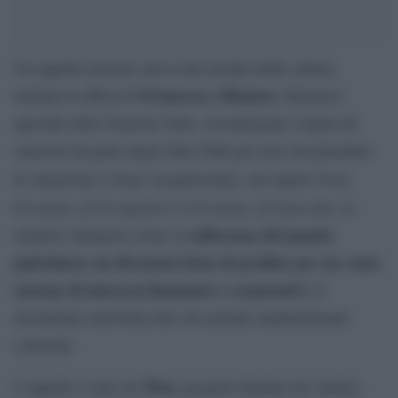
Un appello potente arriva dal mondo della cultura
Francesca Albanese
italiana in difesa di
, Relatrice
speciale delle Nazioni Unite, recentemente colpita da
sanzioni da parte degli Stati Uniti per aver documentato
From
la situazione a Gaza. In particolare, nel report
Economy of Occupation to Economy of Genocide
, la
sofferenza del popolo
relatrice denuncia come la
palestinese sia diventata fonte di profitto per un vasto
sistema di interessi finanziari e corporativi
. Il
documento individua ben 48 aziende multinazionali
coinvolte.
Tlon
L’appello è nato da
, progetto fondato da Andrea