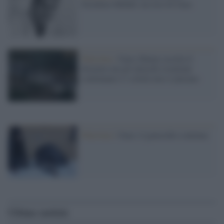
Ezzideen Shehab, un eroe di Gaza
Palestina /
Gaza, Hamas accetta il
disarmo ma gli attacchi israeliani
continuano e i coloni non si placano
Palestina /
Gaza: il genocidio continua
Ultime notizie