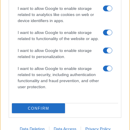
Giornale dello
Chi siamo
I want to allow Google to enable storage
Spettacolo
related to analytics like cookies on web or
Contributors
device identifiers in apps.
Wondernet
Facebook
I want to allow Google to enable storage
Giuliana Sgrena
related to functionality of the website or app.
Twitter
I want to allow Google to enable storage
Google News
related to personalization.
Mastodon
I want to allow Google to enable storage
related to security, including authentication
Cookie Policy
functionality and fraud prevention, and other
user protection.
Preferenze Privacy
CONFIRM
©2021 Globalist.it • All right reserved.
Data Deletion
Data Access
Privacy Policy
Syndication