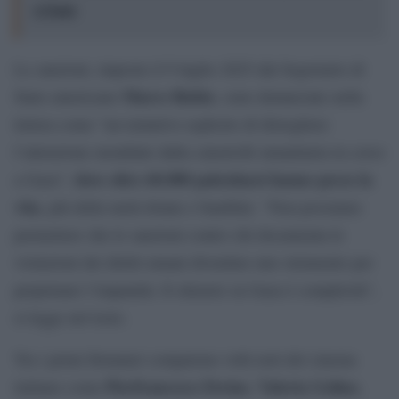
a Gaza
Le sanzioni, imposte il 9 luglio 2025 dal Segretario di
Marco Rubio
Stato americano
, sono denunciate nella
lettera come “un tentativo esplicito di distogliere
l’attenzione mondiale dalla catastrofe umanitaria in corso
dove oltre 60.000 palestinesi hanno perso la
a Gaza”,
vita
, più della metà donne e bambini. “Non possiamo
permettere che le sanzioni contro chi documenta le
violazioni dei diritti umani diventino uno strumento per
perpetuare l’impunità. Il silenzio su Gaza è complicità”,
si legge nel testo.
Tra i primi firmatari compaiono volti noti del cinema
Pierfrancesco Favino
Valeria Golino
italiano come
,
,