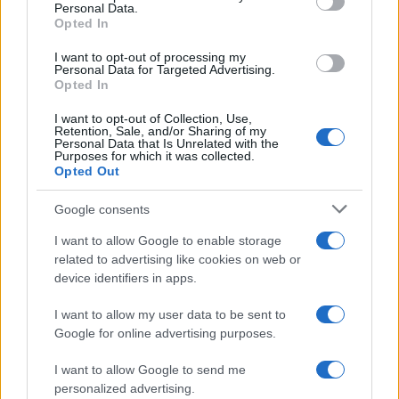
Personal Data.
not limited to your visit or usage behaviour. You may click to
Opted In
grant or deny consent to Google and its third-party tags to
use your data for below specified purposes in below Google
I want to opt-out of processing my
consent section.
Personal Data for Targeted Advertising.
Opted In
I want to opt-out of Collection, Use,
Retention, Sale, and/or Sharing of my
Personal Data that Is Unrelated with the
Purposes for which it was collected.
Opted Out
Syndication
Culture
Google consents
Salute
Globalist
I want to allow Google to enable storage
related to advertising like cookies on web or
Megachip
Globalscience
device identifiers in apps.
GiULia
Globalsport
I want to allow my user data to be sent to
Google for online advertising purposes.
Prima Pagina
I want to allow Google to send me
personalized advertising.