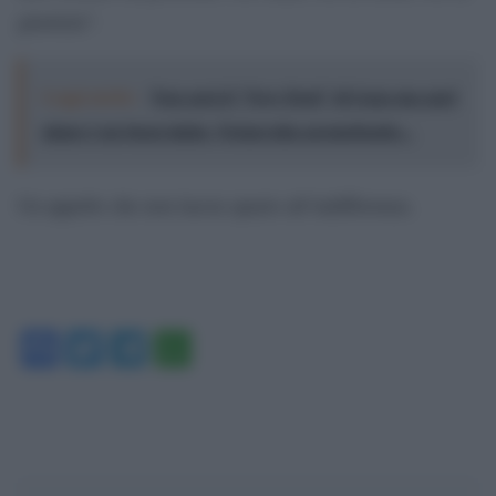
giustizia”.
Leggi anche:
Non sarà il "New Deal" di Gaza ma quel
piano è un buon inizio. Netanyahu permettendo...
Un appello che non lascia spazio all’indifferenza.
Facebook
Twitter
Telegram
WhatsApp