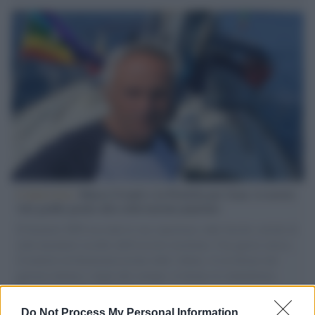
L'intervista /
Marco Croatti e la Flottilla per Gaza: le nostre
vele gonfie grazie alla sollevazione popolare
Il Senatore M5S racconta la sua esperienza sulle barche cariche di
aiuti umanitari assalite dall'esercito israeliano. Una guerra atroce,
il tentativo di disumanizzazione delle vittime, il servilismo del
governo italiano e degli altri europei, il ritorno al colonialismo.
L'importanza dei movimenti.
Do Not Process My Personal Information