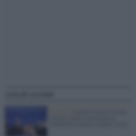
Articoli correlati
Palestina /
Il Board of Peace di Trump
assegna il primo contratto per un
rudimentale avamposto militare a Gaza