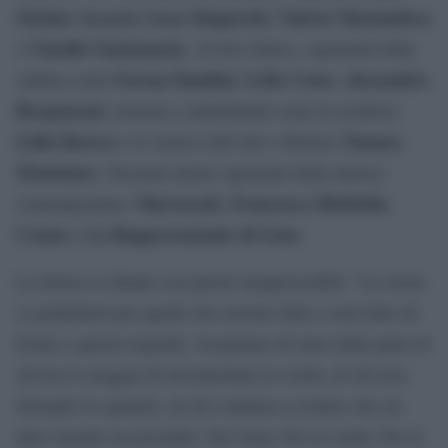
Stefano Accorsi, Luca Zingaretti, Valerio Mastandrea
Claudio Santamaria
e
. Al loro fianco, esponenti della
Serena Dandini
Lella Costa
Alessandro
cultura come
,
,
Bergonzoni
, insieme a intellettuali come la scrittrice
Lidia Ravera
Tomaso
e lo storico dell’arte e Rettore
Montanar
i. Presenti anche esponenti della musica
Marracash
Francesca Michielin
contemporanea:
,
,
Cosmo
La Rappresentante di Lista
e
.
La lettera si chiude con parole inequivocabili: “La storia
ci giudicherà per quello che avremo fatto o non fatto di
fronte a questa tragedia. Scegliamo di stare dalla parte di
chi ha il coraggio di documentare la verità, di chi non
distoglie lo sguardo, di chi continua a credere che un
altro mondo sia possibile. Per Gaza. Per la verità. Per la