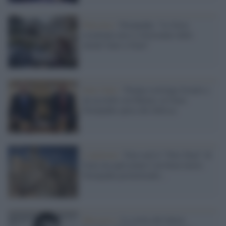
Palestina /
Netanyahu: "Le forze
israeliane non si ritireranno dalle
attuali linee a Gaza"
Stati Uniti /
Trump costringe Israele a
un accordo con Hamas su Gaza:
Netanyahu spera che fallisca
L'opinione /
Non sarà il "New Deal" di
Gaza ma quel piano è un buon inizio.
Netanyahu permettendo...
Massacro /
La storia del dottor