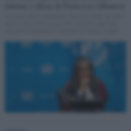
italiana a difesa di Francesca Albanese
Oltre 80 tra artisti, intellettuali e musicisti firmano una lettera
aperta in difesa della relatrice ONU, sanzionata dagli Stati
Uniti per aver denunciato le violazioni nei territori occupati
redazione