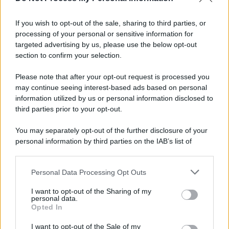
Palestina /
Il Board of Peace di Trump assegna il primo
contratto per un rudimentale avamposto militare a Gaza
If you wish to opt-out of the sale, sharing to third parties, or
processing of your personal or sensitive information for
targeted advertising by us, please use the below opt-out
section to confirm your selection.
L'evento /
La Sila diventa un palcoscenico naturale: nasce “A
Farla Amare Comincia Tu – Opera Sila”
Please note that after your opt-out request is processed you
may continue seeing interest-based ads based on personal
information utilized by us or personal information disclosed to
third parties prior to your opt-out.
Il ricordo /
Le radici di Francesco Guccini
You may separately opt-out of the further disclosure of your
personal information by third parties on the IAB’s list of
downstream participants.
Personal Data Processing Opt Outs
This information may also be disclosed by us to third parties
L'anniversario /
90 anni di Yves Saint Laurent, tra moda e
on the IAB’s List of Downstream Participants that may further
I want to opt-out of the Sharing of my
scandali
disclose it to other third parties.
personal data.
Opted In
Please note that this website/app uses one or more Google
services and may gather and store information including but
I want to opt-out of the Sale of my