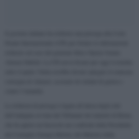
Il governo italiano ha richiesto una proroga alla Corte
Penale Internazionale (CPI) per fornire le informazioni
richieste sul caso del generale libico Njeem Osama
Almasri Habish. La CPI aveva fissato per oggi il termine
entro il quale l’Italia avrebbe dovuto spiegare la mancata
consegna di Almasri, accusato di crimini di guerra e
contro l’umanità.
La richiesta di proroga è legata all’attesa degli esiti
dell’indagine avviata dal Tribunale dei ministri di Roma,
che ha aperto un fascicolo nei confronti della Presidente
del Consiglio Giorgia Meloni, del Ministro della