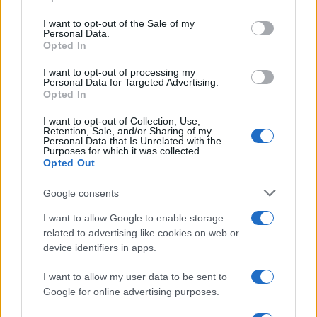
Please note that this website/app uses one or more Google
services and may gather and store information including but
I want to opt-out of the Sale of my
Personal Data.
not limited to your visit or usage behaviour. You may click to
Opted In
grant or deny consent to Google and its third-party tags to
use your data for below specified purposes in below Google
I want to opt-out of processing my
consent section.
Personal Data for Targeted Advertising.
Opted In
I want to opt-out of Collection, Use,
Retention, Sale, and/or Sharing of my
Personal Data that Is Unrelated with the
Purposes for which it was collected.
Opted Out
Syndication
Culture
Google consents
Salute
Globalist
I want to allow Google to enable storage
related to advertising like cookies on web or
Megachip
Globalscience
device identifiers in apps.
GiULia
Globalsport
I want to allow my user data to be sent to
Google for online advertising purposes.
Prima Pagina