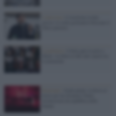
L'intervista /
L’istruzione rischia
grosso: le scelte governative bloccano il
libero pensiero
La polemica /
L'Italia apre le porte a
Musk: via libera al ddl sullo spazio tra
le polemiche
Reazionari /
Scudo penale, la destra al
lavoro per far diventare l'Italia
un'autocrazia da repubblica delle
banane