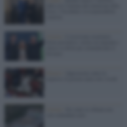
dalla crisi iraniana alla tentazione della
forza: l’Occidente e la responsabilità
smarrita
Governo /
L’ossessione securitaria:
fermo preventivo, stretta sui migranti e
attacco ai diritti per criminalizzare il
dissenso
Bilancio /
Opposizioni contro la
manovra: Il governo aiuta solo i ricchi
Governo /
Nei centri in Albania non
solo richiedenti asilo