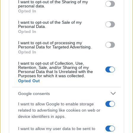
I want to opt-out of the Sharing of my
disclose it to other third parties.
personal data.
Opted In
Please note that this website/app uses one or more Google
services and may gather and store information including but
I want to opt-out of the Sale of my
Personal Data.
not limited to your visit or usage behaviour. You may click to
Opted In
grant or deny consent to Google and its third-party tags to
use your data for below specified purposes in below Google
I want to opt-out of processing my
consent section.
Personal Data for Targeted Advertising.
Opted In
I want to opt-out of Collection, Use,
Retention, Sale, and/or Sharing of my
Personal Data that Is Unrelated with the
Purposes for which it was collected.
Opted Out
Syndication
Culture
Google consents
Salute
Globalist
I want to allow Google to enable storage
related to advertising like cookies on web or
Megachip
Globalscience
device identifiers in apps.
GiULia
Globalsport
I want to allow my user data to be sent to