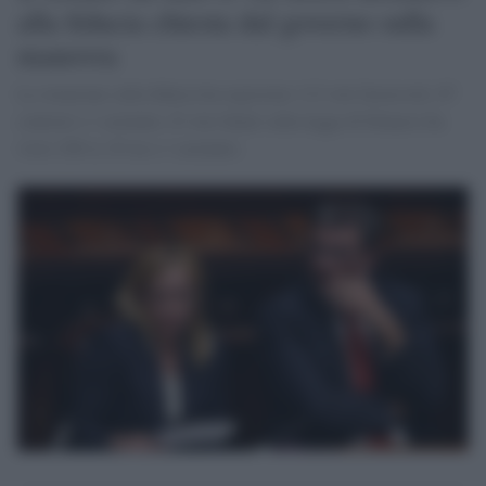
alla fiducia chiesta dal governo sulla
manovra
La votazione sulla fiducia ha registrato 112 voti favorevoli, 67
contrari e 1 astenuto. Il voto finale sulla legge di bilancio ha
visto 108 sì, 63 no e 1 astenuto.