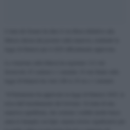
L’Aula del Senato ha dato il via libera definitivo alla
fiducia chiesta dal governo sulla manovra, rendendo la
legge di bilancio per il 2025 ufficialmente approvata.
La votazione sulla fiducia ha registrato 112 voti
favorevoli, 67 contrari e 1 astenuto. Il voto finale sulla
legge di bilancio ha visto 108 sì, 63 no e 1 astenuto.
“Il Parlamento ha approvato la legge di bilancio 2025, la
terza dall’insediamento del Governo. Si tratta di una
manovra equilibrata, che sostiene i redditi medio-bassi,
aiuta le famiglie con figli, stanzia risorse significative per