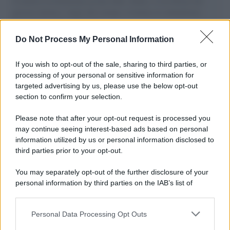
il tentativo di disumanizzazione delle vittime, il servilismo del
governo italiano e degli altri europei, il ritorno al colonialismo.
L'importanza dei movimenti.
Do Not Process My Personal Information
L'evento /
La Sila diventa un palcoscenico naturale: nasce “A
Farla Amare Comincia Tu – Opera Sila”
If you wish to opt-out of the sale, sharing to third parties, or
processing of your personal or sensitive information for
targeted advertising by us, please use the below opt-out
section to confirm your selection.
Il ricordo /
Le radici di Francesco Guccini
Please note that after your opt-out request is processed you
may continue seeing interest-based ads based on personal
information utilized by us or personal information disclosed to
third parties prior to your opt-out.
L'anniversario /
90 anni di Yves Saint Laurent, tra moda e
You may separately opt-out of the further disclosure of your
scandali
personal information by third parties on the IAB’s list of
downstream participants.
Personal Data Processing Opt Outs
This information may also be disclosed by us to third parties
Il ricordo /
Il nostro incontro con Francesco Guccini
on the IAB’s List of Downstream Participants that may further