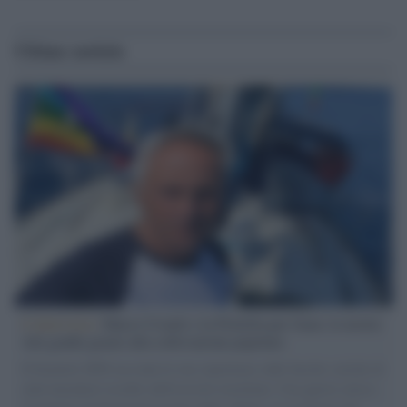
Ultime notizie
L'intervista /
Marco Croatti e la Flottilla per Gaza: le nostre
vele gonfie grazie alla sollevazione popolare
Il Senatore M5S racconta la sua esperienza sulle barche cariche di
aiuti umanitari assalite dall'esercito israeliano. Una guerra atroce,