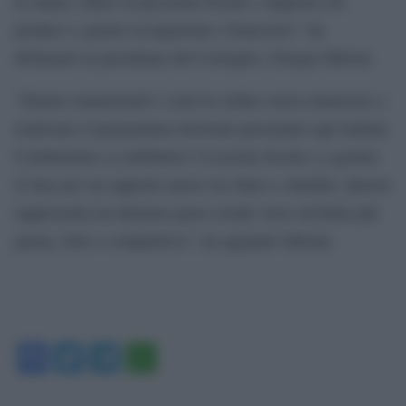
la sanità, riduce la pressione fiscale e supporta chi
produce e genera occupazione e benessere”, ha
dichiarato la presidente del Consiglio, Giorgia Meloni.
“Stiamo mantenendo i conti in ordine senza rinunciare a
realizzare il programma elettorale presentato agli italiani.
Continuiamo a combattere l’evasione fiscale e a gettare
le basi per un rapporto nuovo tra Stato e cittadini. Questo
rappresenta un ulteriore passo avanti verso un’Italia più
giusta, forte e competitiva”, ha aggiunto Meloni.
Facebook
Twitter
Telegram
WhatsApp