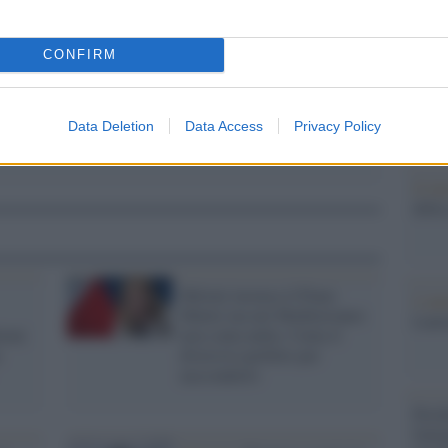
Il Se
barch
dall'e
CONFIRM
tentat
servil
europ
Data Deletion
Data Access
Privacy Policy
dei m
Il lu
della
Meloni incensa il Piano
L'ann
Mattei ma nel Mediterraneo
Laure
ormi
non conta nulla: Ceuta il
diversivo perfetto per
nasconderlo
Perch
famig