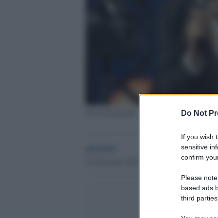
Nicola Fratoianni
Do Not Pr
If you wish 
globalist
sensitive in
confirm your
23 Settembre 2024 - 12.14
Please note
based ads b
third parties