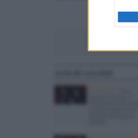
Articoli correlati
La riflessione /
Pace,
disarmo e Ucraina: il
centrosinistra non trasf
il riarmo europeo in una
battaglia interna per le
primarie