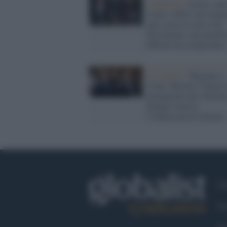
L'opinione /
Grillo cont
Conte e M5S: dal fonda
anti-casta al critico del
Movimento, una parabo
difficile da comprendere
Lo scontro /
Migranti a
Ceuta, Meloni e Tajani 
propaganda anti-Sanchéz
Spagna convoca
l’ambasciatore italiano
Ch
Co
Fa