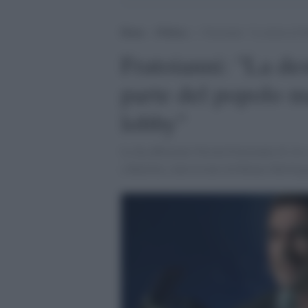
Home
>
Politica
>
Fratoianni: “La destra di M
Fratoianni: "La des
parte del popolo ma
lobby"
Lo ha affermato Nicola Fratoianni di Avs c
a Barletta, intervistato da Bianca Berling