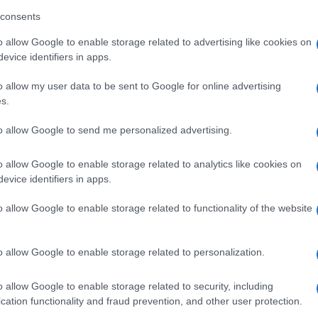
consents
di Avs chiudendo ieri sera la festa nazionale di
o allow Google to enable storage related to advertising like cookies on
istato da Bianca Berlinguer.
evice identifiers in apps.
pochi – ha proseguito il leader di SI – sono il
o allow my user data to be sent to Google for online advertising
Ulti
s.
fficoltà dei tanti e della maggioranza delle
to allow Google to send me personalized advertising.
 non lo faranno perché questa destra si è
o allow Google to enable storage related to analytics like cookies on
evice identifiers in apps.
sociale, quella del popolo contro le élite. Ma in
destra dei privilegi, la destra delle lobby .
o allow Google to enable storage related to functionality of the website
o allow Google to enable storage related to personalization.
L'int
Gaza:
o allow Google to enable storage related to security, including
pp
solle
cation functionality and fraud prevention, and other user protection.