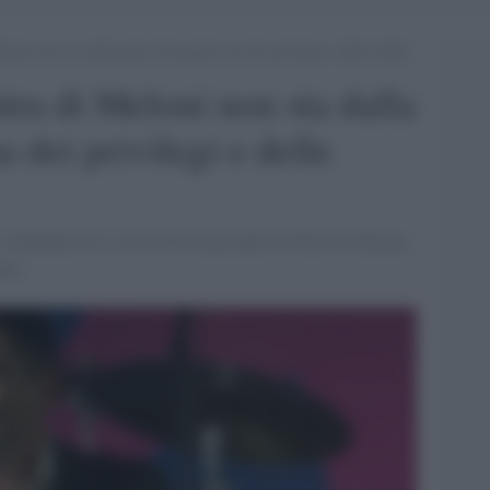
eloni non sta dalla parte del popolo ma dei privilegi e delle lobby”
tra di Meloni non sta dalla
 dei privilegi e delle
hiudendo ieri sera la festa nazionale di Sinistra Italiana
uer.