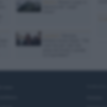
tecno
ro
Sinistra /
Riarmo a gogò, la
tore
figuraccia del "campo
minato"
la
Il co
Apartheid /
Palestina,
fanno
Boldrini incalza Tajani: "Che
: la
vuole fare per i due stati
prima che Israele si prenda
la Cisgiordania?"
Syndication
i siamo
ntributors
Globalist
cebook