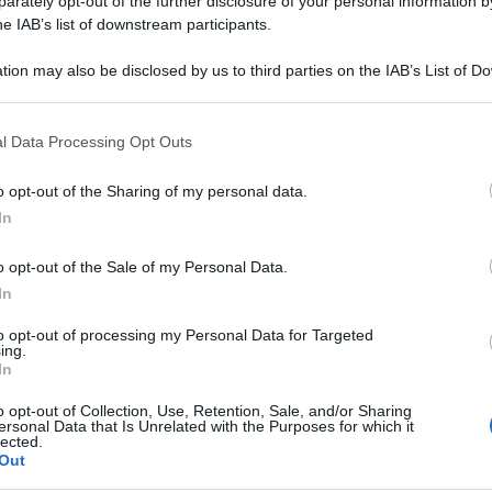
rately opt-out of the further disclosure of your personal information by
he IAB’s list of downstream participants.
tion may also be disclosed by us to third parties on the IAB’s List of 
 that may further disclose it to other third parties.
 that this website/app uses one or more Google services and may gath
l Data Processing Opt Outs
including but not limited to your visit or usage behaviour. You may click 
 to Google and its third-party tags to use your data for below specifi
o opt-out of the Sharing of my personal data.
ogle consent section.
In
are dalla parte del popolo? Loro sono
o opt-out of the Sale of my Personal Data.
rti e quindi dei padroni e di chi non vuole
In
to opt-out of processing my Personal Data for Targeted
ing.
In
aprofitti? No. In due anni hanno sempre
sure del genere, ma dopo due minuti la destra
o opt-out of Collection, Use, Retention, Sale, and/or Sharing
ersonal Data that Is Unrelated with the Purposes for which it
lected.
ano pure annunciato che avrebbero tassato gli
Out
 visto come è andata a finire.