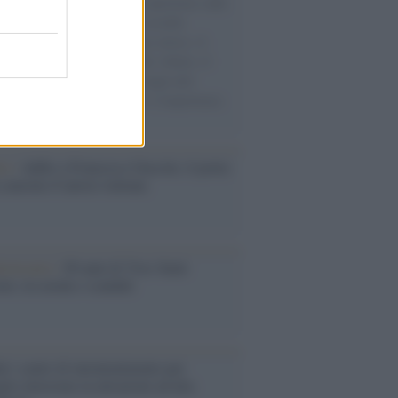
natore M5S racconta la sua esperienza sulle
e cariche di aiuti umanitari assalite
sercito israeliano. Una guerra atroce, il
ivo di disumanizzazione delle vittime, il
ismo del governo italiano e degli altri
ei, il ritorno al colonialismo. L'importanza
ovimenti.
tto /
Addio a Francesco Guccini, il poeta
 canzone d’autore italiana
iversario /
90 anni di Yves Saint
nt, tra moda e scandali
é i centri di intrattenimento per
lie investono in attrazioni ad alta