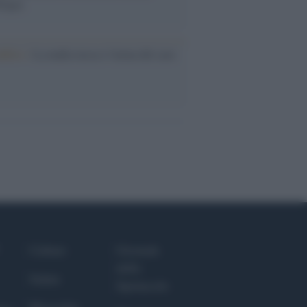
logia
nflitto /
La mafia russa e l'arma del caos
Culture
Giornale
dello
Salute
Spettacolo
Megachip