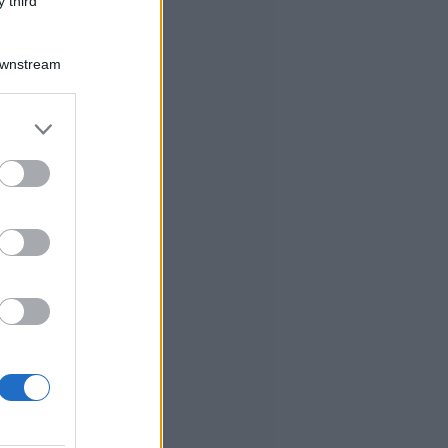
 third
Downstream
er and store
to grant or
ed purposes