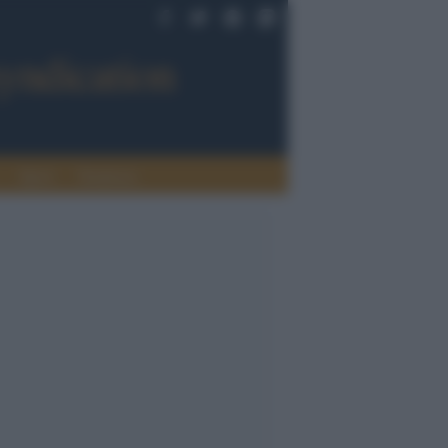
Sport
Tendenze