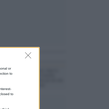
i anche
sonal or
Il caso /
Almasri, dopo la
ection to
sentenza della Consulta
Nordio trasmette gli atti alla
Procura Generale
nterest-
closed to