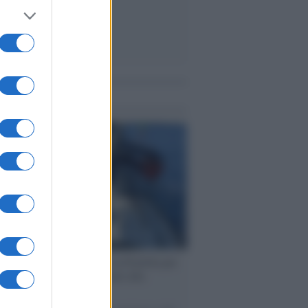
me notizie
ervista /
Marco Croatti e la Flottilla per
 le nostre vele gonfie grazie alla
vazione popolare