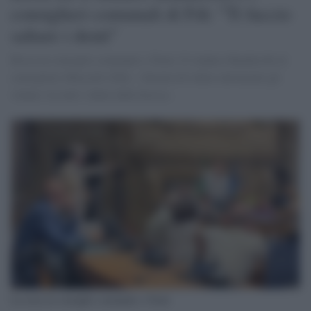
consiglieri comunali di Fdi: "Ti faccio
saltare i denti"
Rissa in consiglio comunale a Terni. Il sindaco Bandecchi al
consigliere Masselli (Fdi): «Smetta di ridere altrimenti gli
volano via tutti i denti dalla bocca».
La rissa in consiglio comunale a Terni