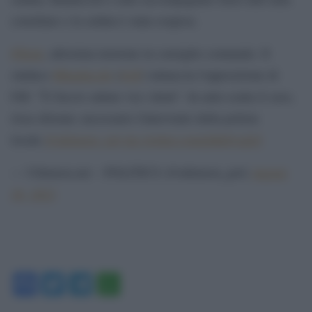
consiliare e la seduta è stata sospesa.
#Terni
, altissima tensione in consiglio comunale. Il
sindaco
#Bandecchi
(
#AP
) minaccia l'opposizione di
FdI: "Ti faccio saltare via i denti". In aula scatta il caos,
rissa sfiorata: necessario l'intervento della polizia
locale.
@ultimora_pol
pic.twitter.com/pikk6vqJa5
— Ultimora.net – POLITICS (@ultimora_pol)
August
28, 2023
Facebook
Twitter
Telegram
WhatsApp