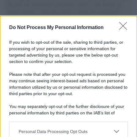
il tentativo di disumanizzazione delle vittime, il servilismo del
governo italiano e degli altri europei, il ritorno al colonialismo.
L'importanza dei movimenti.
Do Not Process My Personal Information
Il lutto /
Addio a Francesco Guccini, il poeta della canzone
d’autore italiana
If you wish to opt-out of the sale, sharing to third parties, or
processing of your personal or sensitive information for
targeted advertising by us, please use the below opt-out
section to confirm your selection.
L'anniversario /
90 anni di Yves Saint Laurent, tra moda e
scandali
Please note that after your opt-out request is processed you
may continue seeing interest-based ads based on personal
information utilized by us or personal information disclosed to
third parties prior to your opt-out.
Perché i centri di intrattenimento per famiglie investono in
You may separately opt-out of the further disclosure of your
attrazioni ad alta tecnologia
personal information by third parties on the IAB’s list of
downstream participants.
Personal Data Processing Opt Outs
This information may also be disclosed by us to third parties