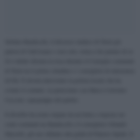
Stefano Bandecchi, il discusso sindaco di Terni già
patron di UniCusano e non solo, torna a far parlare di sé.
Si è infatti sfiorata la rissa durante il Consiglio comunale
di Terni tra il primo cittadino e i consiglieri di minoranza
di Fdi. È dovuta intervenire la polizia locale che ha
evitato il contatto, in particolare con Marco Celestino
Cecconi, capogruppo del partito.
Il diverbio ha avuto origine da un botta e risposta sui
conti comunali tra Bandecchi e il consigliere Orlando
Masselli, già suo sfidante alla guida di Palazzo Spada. Il