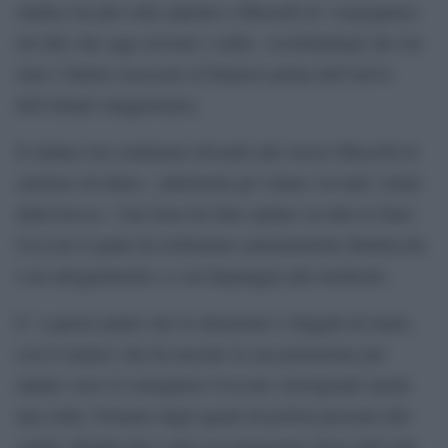
sindaco ha più volte ripetuto a Masselli di «vergognarsi
nel dire che oggi servono i soldi», ricordandogli che era
stato l’ultimo assessore al bilancio prima dell’arrivo
dell’attuale maggioranza.
Il sindaco ha continuato dicendo allo stesso Masselli di
smettere di ridere, «altrimenti gli volano via tutti i denti
dalla bocca». Una frase ha fatto andare su tutte le furie
Cecconi il quale ha richiamato animatamente Bandecchi
a un atteggiamento e a un linguaggio più moderato.
E’ a questo punto che la situazione è sfuggita di mano,
con il sindaco che ha lasciato la sua postazione per
andare verso il consigliere Cecconi, travolgendo anche
una sedia. Fermato dagli agenti di polizia presenti alla
seduta, Bandecchi è stato accompagnato fuori dall’aula