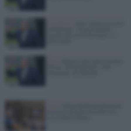
La polemica /
Terni, il becero sessismo
di Bandecchi: "Un uomo normale
guarda il bel culo di una donna, e ci
prova anche"
Terni /
Manovra, tutti contro il governo
Meloni. Anche Bandecchi: "Solo
propaganda, che delusione"
Terni /
Stefano Bandecchi indagato per
la rissa in consiglio comunale: ecco
cosa rischia il sindaco