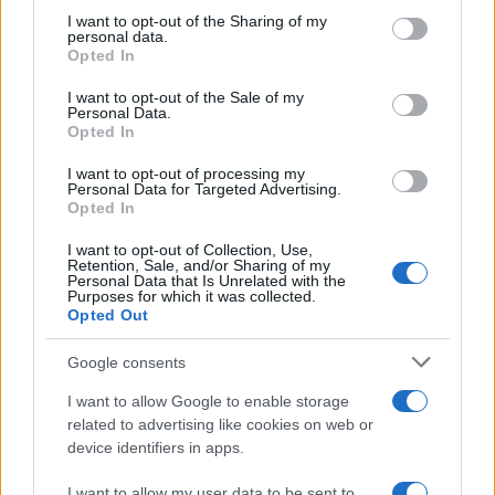
Il conflitto /
La mafia russa e l'arma del caos
on the IAB’s List of Downstream Participants that may further
I want to opt-out of the Sharing of my
disclose it to other third parties.
personal data.
Opted In
Please note that this website/app uses one or more Google
services and may gather and store information including but
I want to opt-out of the Sale of my
Personal Data.
not limited to your visit or usage behaviour. You may click to
Opted In
grant or deny consent to Google and its third-party tags to
use your data for below specified purposes in below Google
I want to opt-out of processing my
consent section.
Personal Data for Targeted Advertising.
Opted In
I want to opt-out of Collection, Use,
Retention, Sale, and/or Sharing of my
Personal Data that Is Unrelated with the
Purposes for which it was collected.
Opted Out
Syndication
Culture
Google consents
Salute
Globalist
I want to allow Google to enable storage
related to advertising like cookies on web or
Megachip
Globalscience
device identifiers in apps.
GiULia
Globalsport
I want to allow my user data to be sent to