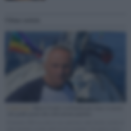
Ultime notizie
L'intervista /
Marco Croatti e la Flottilla per Gaza: le nostre
vele gonfie grazie alla sollevazione popolare
Il Senatore M5S racconta la sua esperienza sulle barche cariche di
aiuti umanitari assalite dall'esercito israeliano. Una guerra atroce,