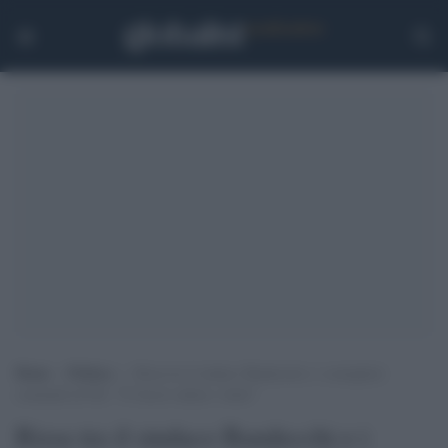
Home
>
Politica
>
Rissa tra il sindaco Bandecchi e i consiglieri
comunali di Fdi: “Ti faccio saltare i denti”
Rissa tra il sindaco Bandecchi e i