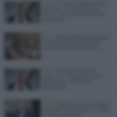
Il caso /
Il 'reality' di Bandecchi non
finisce mai: il sindaco di Terni ha
ritirato le dimissioni annunciate una
settimana fa
Terni /
Stefano Bandecchi indagato per
resistenza alla polizia municipale:
"Non mi fido della magistratura..."
Terni /
Bandecchi si dimette da
sindaco, Avs: "Sceneggiata in vista
delle Europee, sarebbe stato
incompatibile"
Il caso /
Bandecchi cavalca la polemica
dello Sgarbi dimissionario: "Lo voglio
candidare alle Europee"