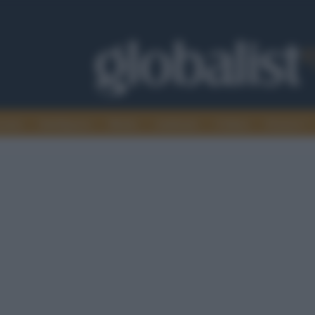
omia
Intelligence
Media
Ambiente
Cultura
Scienza