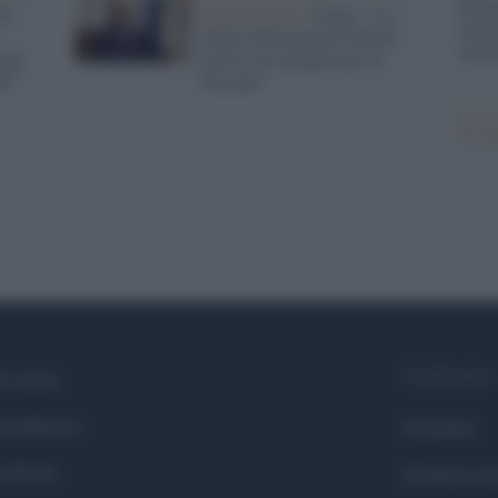
Perch
ra
Antifascismo /
Giani: "La
famig
lettera della preside Savino
tecno
rgia
motivo di orgoglio per la
ti"
Toscana"
Il co
Syndication
i siamo
ntributors
Globalist
cebook
Globalscie