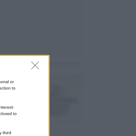
i anche
sonal or
La riflessione /
Pace,
ection to
disarmo e Ucraina: il
centrosinistra non trasformi
il riarmo europeo in una
nterest-
battaglia interna per le
closed to
primarie
 third