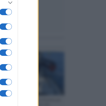
me notizie
ervista /
Marco Croatti e la Flottilla per
 le nostre vele gonfie grazie alla