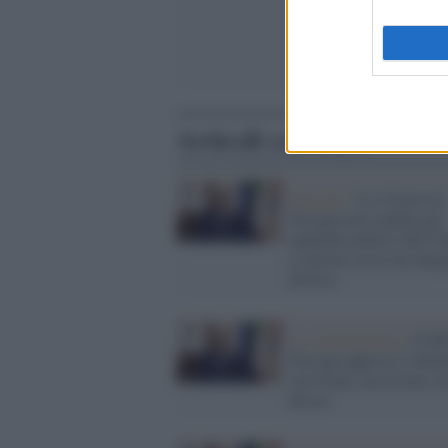
Articoli correlati
Elezioni /
La vittoria in
Toscana non cambia gli
equilibri politici dell’It
a sinistra serve un imp
diverso
La consultazione /
Il M
Toscana approva l’allea
con Giani, ma la base re
divisa