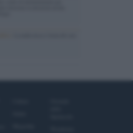
é i centri di intrattenimento per
lie investono in attrazioni ad alta
logia
nflitto /
La mafia russa e l'arma del caos
Culture
Giornale
dello
Salute
Spettacolo
Megachip
nce
Wondernet