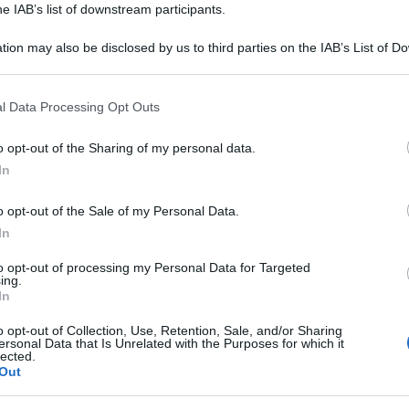
he IAB’s list of downstream participants.
tion may also be disclosed by us to third parties on the IAB’s List of 
 that may further disclose it to other third parties.
 that this website/app uses one or more Google services and may gath
l Data Processing Opt Outs
including but not limited to your visit or usage behaviour. You may click 
 to Google and its third-party tags to use your data for below specifi
o opt-out of the Sharing of my personal data.
ogle consent section.
In
egione Toscana, non è preoccupato dopo l’addio
o opt-out of the Sale of my Personal Data.
In
daggi il Pd sta crescendo, e nel partito c’è spazio
o ne sono in questo l’incarnazione».
to opt-out of processing my Personal Data for Targeted
ing.
In
rgine di un’iniziativa di Unicoop Firenze, i
o opt-out of Collection, Use, Retention, Sale, and/or Sharing
e della frammentazione dei partiti. Sempre più
ersonal Data that Is Unrelated with the Purposes for which it
lected.
rna, e di chi fa con serietà e rigore
Out
do l’opinione, alcuni quotidiani l’hanno messo