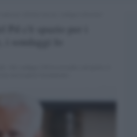
 spazio per i riformisti come me, i sondaggi lo dimostrano”
l Pd c'è spazio per i
, i sondaggi lo
li: «Nei sondaggi il Pd sta crescendo, e nel partito c'è
o ne sono in questo l'incarnazione».