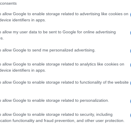
consents
studi fatti nelle ultime settimane, fra Giorgia
o allow Google to enable storage related to advertising like cookies on
evice identifiers in apps.
portante per chi ha valori progressisti, crede
o allow my user data to be sent to Google for online advertising
s.
che sia alternativa sul piano delle proposte, dei
buon governo, di concentrarsi su una posizione
to allow Google to send me personalized advertising.
Ulti
o allow Google to enable storage related to analytics like cookies on
evice identifiers in apps.
o allow Google to enable storage related to functionality of the website
pp
o allow Google to enable storage related to personalization.
o allow Google to enable storage related to security, including
cation functionality and fraud prevention, and other user protection.
L'int
Gaza: