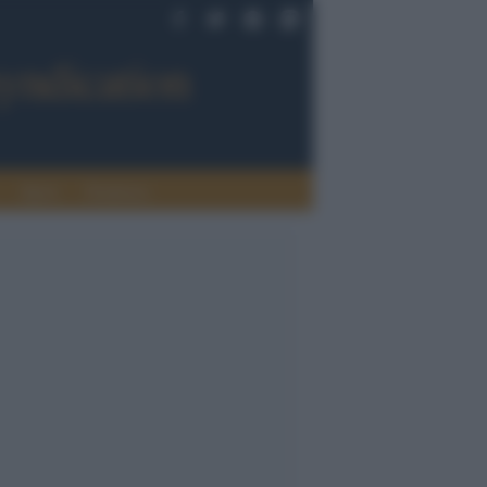
Sport
Tendenze