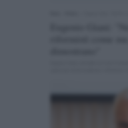
Home
>
Politica
>
Eugenio Giani: “Nel Pd c’è
Eugenio Giani: "Ne
riformisti come me
dimostrano"
Eugenio Giani sull'addio di Carlo Cottarel
spazio per un'ala moderata e riformista. I