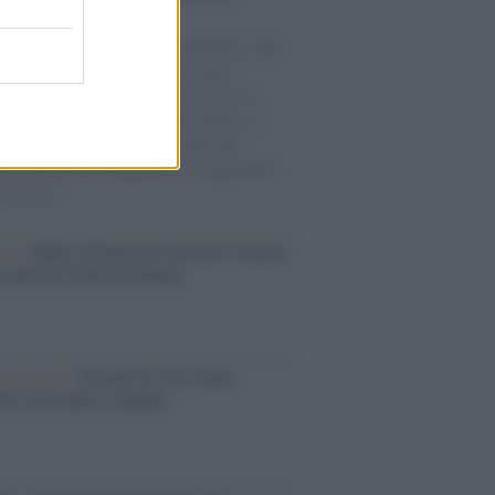
vazione popolare
natore M5S racconta la sua esperienza sulle
e cariche di aiuti umanitari assalite
sercito israeliano. Una guerra atroce, il
ivo di disumanizzazione delle vittime, il
ismo del governo italiano e degli altri
ei, il ritorno al colonialismo. L'importanza
ovimenti.
tto /
Addio a Francesco Guccini, il poeta
 canzone d’autore italiana
iversario /
90 anni di Yves Saint
nt, tra moda e scandali