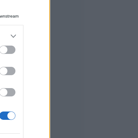
Downstream
er and store
to grant or
ed purposes