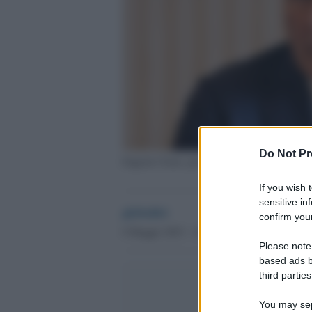
Do Not Pr
Eugenio Giani, presidente della Regione Tos
If you wish 
sensitive in
globalist
confirm your
8 Maggio 2023 - 14.37
Please note
based ads b
third parties
You may sepa