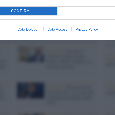
solle
Il Se
CONFIRM
barch
dall'e
tentat
Data Deletion
Data Access
Privacy Policy
servil
europ
dei m
Regionali /
Toscana, il
trionfo di Giani mentre
Il lu
alia:
l'atteso 'effetto Vannacci' si
della
egno
dimostra un flop
5s
Regionali /
Toscana, Renzi
L'ann
nza
sul Giani-bis: "La scelta del
Laure
sta
candidato presidente spetta
al Pd"