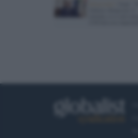
Democratici /
Giani: "T
Schlein e Bonaccini c'è
armonia, se ci sarà sine
il Pd farà cose importan
Ch
Co
Fa