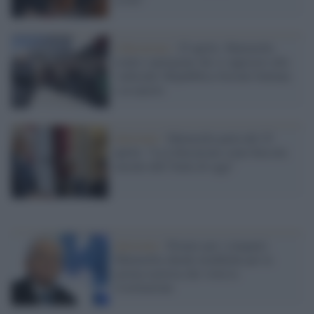
Liberazione /
25 aprile: Mattarella
esalta i partigiani che si opposero alla
'sedicente' Repubblica Sociale Italiana
e ai nazisti
Quirinale /
Mattarella parla del 25
aprile: "La Liberazione come bussola
morale dell’Italia di oggi"
Quirinale /
Premio per i rimpatri:
Mattarella chiede modifiche per la
norma razzista che viola la
Costituzione