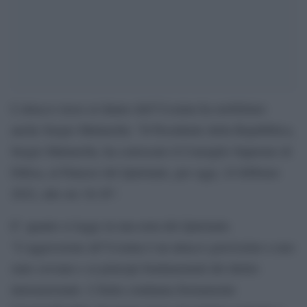
L’attacco russo ai danno dell’Ucraina ha mobilitato
anche Sergio Mattarella: “Il Presidente della Repubblica,
Sergio Mattarella, ha convocato il Consiglio Supremo di
Difesa, al Palazzo del Quirinale, per oggi, 24 febbraio
2022, alle ore 16.30”.
E’ quanto si legge in una nota del Quirinale.
“L’aggressione all’Ucraina è un attacco gravissimo a uno
stato sovrano e ai principi fondamentali del diritto
internazionale. L’Italia condanna fermamente