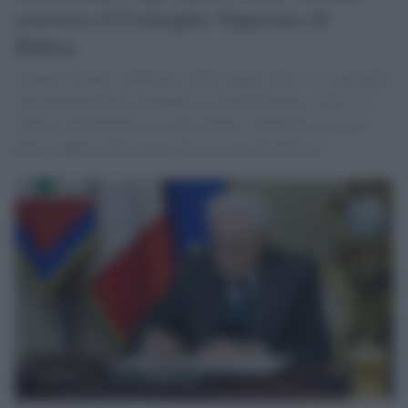
convoca il Consiglio Supremo di
Difesa
Lorenzo Guerini, sull'attacco delle truppe russe: "La comunità
internazionale deve rispondere in maniera ferma e coesa. Ci
stiamo confrontando coi nostri alleati e forniremo il nostro
pieno supporto alle misure che insieme decideremo"