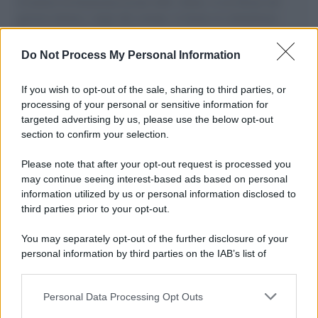
il tentativo di disumanizzazione delle vittime, il servilismo del
governo italiano e degli altri europei, il ritorno al colonialismo.
L'importanza dei movimenti.
Do Not Process My Personal Information
Palestina /
Il Board of Peace di Trump assegna il primo
contratto per un rudimentale avamposto militare a Gaza
If you wish to opt-out of the sale, sharing to third parties, or
processing of your personal or sensitive information for
targeted advertising by us, please use the below opt-out
section to confirm your selection.
L'evento /
La Sila diventa un palcoscenico naturale: nasce “A
Farla Amare Comincia Tu – Opera Sila”
Please note that after your opt-out request is processed you
may continue seeing interest-based ads based on personal
information utilized by us or personal information disclosed to
third parties prior to your opt-out.
Il ricordo /
Le radici di Francesco Guccini
You may separately opt-out of the further disclosure of your
personal information by third parties on the IAB’s list of
downstream participants.
Personal Data Processing Opt Outs
This information may also be disclosed by us to third parties
L'anniversario /
90 anni di Yves Saint Laurent, tra moda e
on the IAB’s List of Downstream Participants that may further