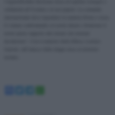
l’ingiustificabile decisione russa ed esprime sostegno e
solidarietà all’Ucraina e al suo popolo. La comunità
internazionale deve rispondere in maniera ferma e coesa.
Ci stiamo confrontando coi nostri alleati e forniremo il
nostro pieno supporto alle misure che insieme
decideremo”. Così il ministro della Difesa, Lorenzo
Guerini, sull’attacco delle truppe russe al territorio
ucraino.
Facebook
Twitter
Telegram
WhatsApp