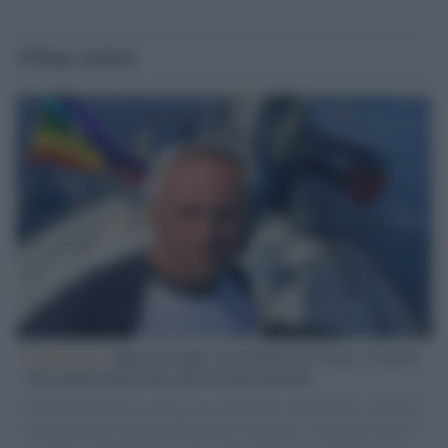
Ultime notizie
L'intervista /
Marco Croatti e la Flottilla per Gaza: le nostre
vele gonfie grazie alla sollevazione popolare
Il Senatore M5S racconta la sua esperienza sulle barche cariche di
aiuti umanitari assalite dall'esercito israeliano. Una guerra atroce,