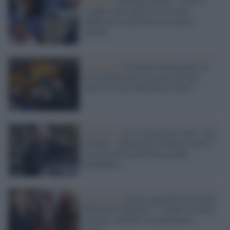
Scenari /
Sondaggi politici: come lo
scoppio della guerra in Ucraina
influenza le preferenze dei partiti
italiani
La guerra /
I momenti drammatici in
cui l'ambasciatore ucraino all'Onu
viene avvisato dell'attacco (foto)
Quirinale /
La Costituzione come “casa
comune”: Mattarella richiama valori e
responsabilità nella Festa della
Repubblica
Quirinale /
Libano aggredito da Israele,
Mattarella denuncia: "Colpita in modo
brutale e indebito la popolazione
civile"