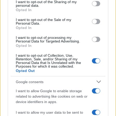
I want to opt-out of the Sharing of my
scandali
disclose it to other third parties.
personal data.
Opted In
Please note that this website/app uses one or more Google
services and may gather and store information including but
I want to opt-out of the Sale of my
Personal Data.
not limited to your visit or usage behaviour. You may click to
Opted In
grant or deny consent to Google and its third-party tags to
use your data for below specified purposes in below Google
I want to opt-out of processing my
consent section.
Personal Data for Targeted Advertising.
Opted In
I want to opt-out of Collection, Use,
Retention, Sale, and/or Sharing of my
Personal Data that Is Unrelated with the
Purposes for which it was collected.
Opted Out
Syndication
Culture
Google consents
Salute
Globalist
I want to allow Google to enable storage
related to advertising like cookies on web or
Megachip
Globalscience
device identifiers in apps.
GiULia
Globalsport
I want to allow my user data to be sent to