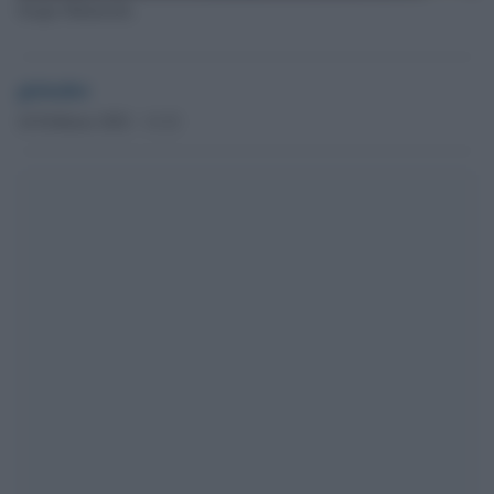
Sergio Mattarella
globalist
24 Febbraio 2022 - 11.21