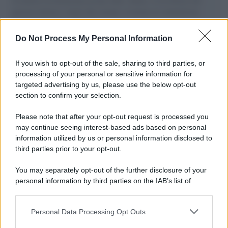
il tentativo di disumanizzazione delle vittime, il servilismo del
governo italiano e degli altri europei, il ritorno al colonialismo.
L'importanza dei movimenti.
Do Not Process My Personal Information
Musica /
Al maestro Francesco Guccini
If you wish to opt-out of the sale, sharing to third parties, or
processing of your personal or sensitive information for
targeted advertising by us, please use the below opt-out
section to confirm your selection.
Il ricordo /
Quando Guccini raccontava le "Cronache
epafaniche": l'intervista all'artista che si definiva un
Please note that after your opt-out request is processed you
'narratore'
may continue seeing interest-based ads based on personal
information utilized by us or personal information disclosed to
third parties prior to your opt-out.
Lo studio /
Disinformazione russa e destra: anche la
You may separately opt-out of the further disclosure of your
macchina propagandistica di Putin dietro la crisi di Ceuta
personal information by third parties on the IAB’s list of
downstream participants.
Personal Data Processing Opt Outs
This information may also be disclosed by us to third parties
Tendenze /
Sale il numero degli acquisti online in Europa e
on the IAB’s List of Downstream Participants that may further