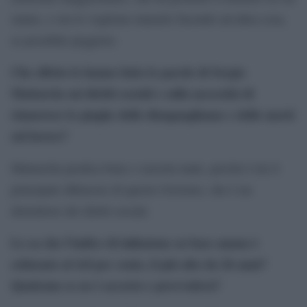
siamo, e ora lo vogliono murarlo facendo un’altra cosa,
se possibile peggiore.
Che effetto le hanno fatto le parole di Sergio
Mattarela sui diritti sociali e sulla necessità di
rimuovere le piaghe delle disuguaglianze e delle morti
sul lavoro?
Mattarella predica bene e razzola male, perché è lui il
principale difensore di questo Governo, che è un
distruttore dei diritti sociali.
L
o sa che l’indice di inflazione su base annua è
schizzato al 4,8 per cento, il più alto da 26 anni?
Qualcuno se ne è accorto e provvederà?