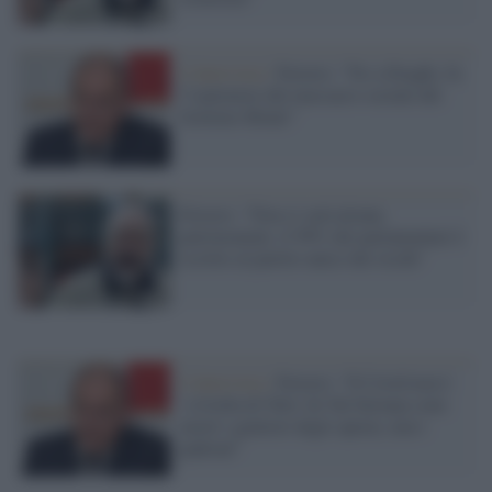
L'intervista /
Ferrero: "No a Draghi, fu
l’ispiratore del massacro sociale del
Governo Monti”
Ferrero: "Non ci sarà alcuna
patrimoniale, il 99% dei parlamentari è
iscritto al partito unico dei ricchi"
L'intervista /
Ferrero: "Il Covid non è
‘a livella di Totò. In Val Seriana sono
morti i genitori degli operai, non i
padroni"