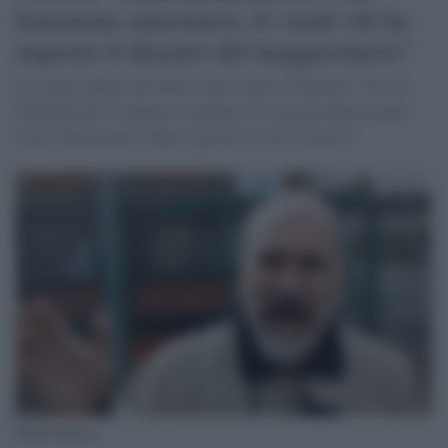
fenomeno autoritario, lo vuole chi ha
imposto il disastro del maggioritario"
Il vicepresidente del Partito della Sinistra Europea: "Noi di
Rifondazione Comunista vogliamo il sistema proporzionale
senza sbarramenti. Hanno spostato in alto il potere"
Paolo Ferrero