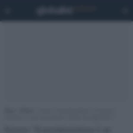
Home
>
Politica
>
Ferrero: “Il presidenzialismo è un fenomeno
autoritario, lo vuole chi ha imposto il disastro del maggioritario”
Ferrero: "Il presidenzialismo è un