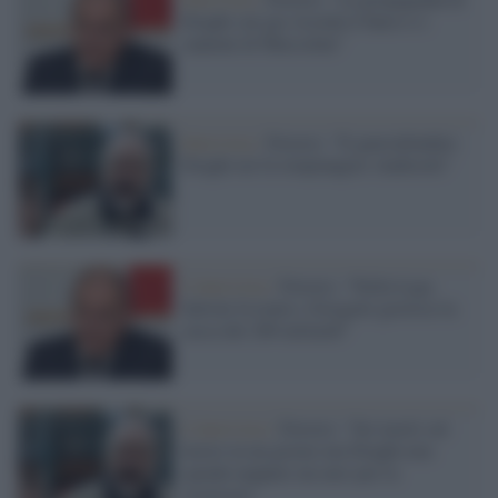
Draghi sul gas ricorda il burro o i
cannoni di Mussolini"
Intervista /
Ferrero: "Il guerrafondaio
Draghi mi fa rimpiangere Andreotti"
L'intervista /
Ferrero: “Nella Lega
Salvini fa teatro, Giorgetti gestisce la
cassa dei 200 miliardi”
L'intervista /
Ferrero: "Sei morti sul
lavoro in un giorno ma Draghi non
spende neppure un euro per la
sicurezza"