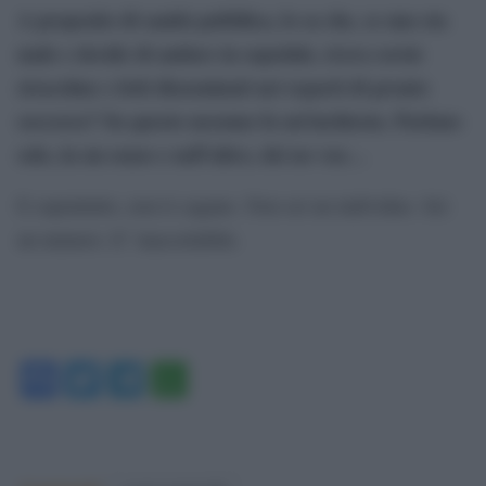
A proposito di sanità pubblica, lo sa che, se uno sta
male e decide di andare in ospedale, trova corsie
stracolme e letti disseminati nei reparti di pronto
soccorso? Su questo nessuno fa un’inchiesta. Parlano
solo, in un senso e nell’altro, dei no vax…
E soprattutto, non ti cagano. Non sei un individuo. Sei
un numero. E’ inaccettabile.
Facebook
Twitter
Telegram
WhatsApp