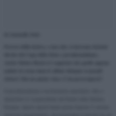
di Antonello Sette
Ferrero dalla destra, e non solo, si invocano elezioni
dirette del Capo dello Stato e presidenzialismo.
Anche Matteo Renzi si è augurato che quelle appena
andate in scena siano le ultime delegate ai grandi
elettori. Dal suo punto vista c’è da preoccuparsi?
Il presidenzialismo è un fenomeno autoritario, dice a
SprayNews il vicepresidente del Partito della Sinistra
Europea. Questi signori hanno prima imposto il sistema
elettorale maggioritario, che ha prodotto il disastro in cui