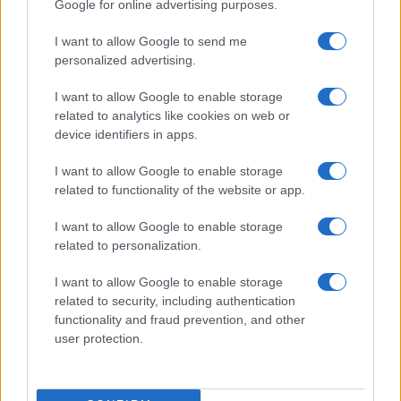
Google for online advertising purposes.
Prima Pagina
I want to allow Google to send me
personalized advertising.
Giornale dello
Chi siamo
I want to allow Google to enable storage
Spettacolo
related to analytics like cookies on web or
Contributors
device identifiers in apps.
Wondernet
Facebook
I want to allow Google to enable storage
Giuliana Sgrena
related to functionality of the website or app.
Twitter
I want to allow Google to enable storage
Google News
related to personalization.
Mastodon
I want to allow Google to enable storage
related to security, including authentication
Cookie Policy
functionality and fraud prevention, and other
user protection.
Preferenze Privacy