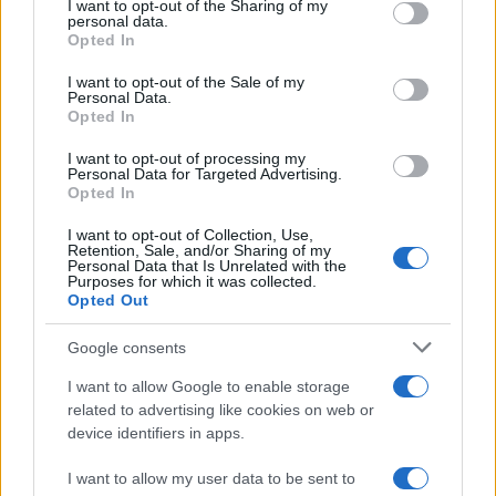
I want to opt-out of the Sharing of my
aumentano le vendite di articoli second hand
disclose it to other third parties.
personal data.
Opted In
Please note that this website/app uses one or more Google
services and may gather and store information including but
I want to opt-out of the Sale of my
Personal Data.
not limited to your visit or usage behaviour. You may click to
Opted In
grant or deny consent to Google and its third-party tags to
use your data for below specified purposes in below Google
I want to opt-out of processing my
consent section.
Personal Data for Targeted Advertising.
Opted In
I want to opt-out of Collection, Use,
Retention, Sale, and/or Sharing of my
Personal Data that Is Unrelated with the
Purposes for which it was collected.
Opted Out
Syndication
Culture
Google consents
Salute
Globalist
I want to allow Google to enable storage
related to advertising like cookies on web or
Megachip
Globalscience
device identifiers in apps.
GiULia
Globalsport
I want to allow my user data to be sent to