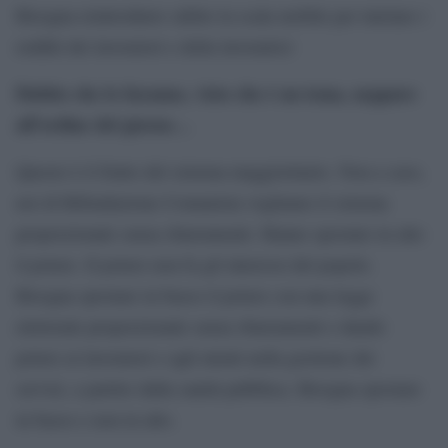
Bisogna reintrodurre subito la scala mobile per tutelare i
redditi dei lavoratori e della lavoratrici
Dubito che lo faranno, visto che è un tema, neppure
all’ordine del giorno…
Questo è il frutto del sistema maggioritario. Non a caso,
noi di Rifondazione Comunista vogliamo il sistema
proporzionale senza sbarramenti. Hanno spostato in alto
il potere. Il potere non fa gli interessi del popolo.
Bisogna spostare in basso il potere con una legge
elettorale proporzionale senza sbarramenti e dando
potere ai lavoratori e agli utenti nella gestione dei
servizi, a partire dalla sanità pubblica. Bisogna spostare
in basso e non in alto.