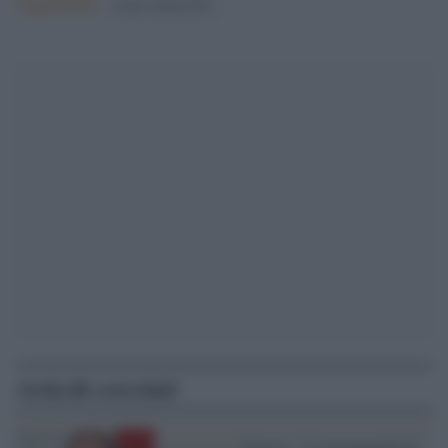
Argomenti:
sergio mattarella
Articoli correlati
Intervista /
Ferrero: "La propaganda di