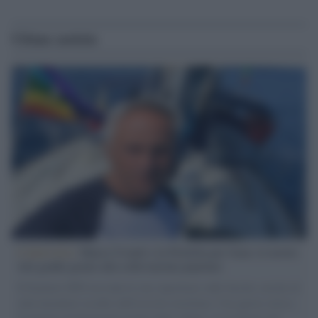
Ultime notizie
L'intervista /
Marco Croatti e la Flottilla per Gaza: le nostre
vele gonfie grazie alla sollevazione popolare
Il Senatore M5S racconta la sua esperienza sulle barche cariche di
aiuti umanitari assalite dall'esercito israeliano. Una guerra atroce,