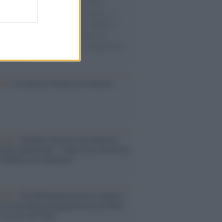
e cariche di aiuti umanitari assalite
sercito israeliano. Una guerra atroce, il
ivo di disumanizzazione delle vittime, il
ismo del governo italiano e degli altri
ei, il ritorno al colonialismo. L'importanza
ovimenti.
ca /
Al maestro Francesco Guccini
cordo /
Quando Guccini raccontava le
ache epafaniche": l'intervista all'artista
i definiva un 'narratore'
udio /
Disinformazione russa e destra:
 la macchina propagandistica di Putin
o la crisi di Ceuta