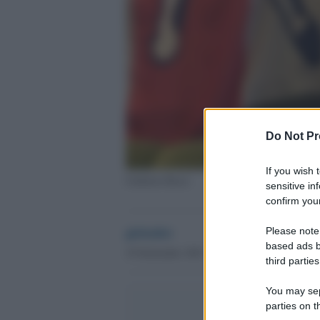
Do Not Pr
If you wish 
Umberto Bossi
sensitive in
confirm your
globalist
Please note
based ads b
19 Settembre 2021 - 11.46
third parties
You may sepa
parties on t