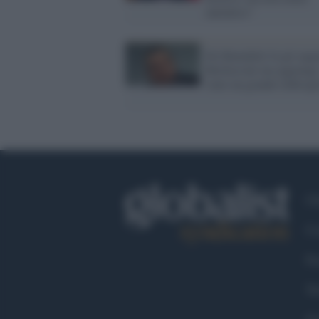
autentico"
De Benedetti fa gli augu
Berlusconi ma aggiunge
stato un grande imbrogl
Ch
Co
Fa
Tw
Go