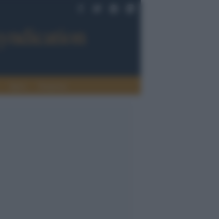
Sport
Tendenze