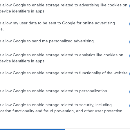
o allow Google to enable storage related to advertising like cookies on
a natura, aveva un fiuto formidabile per il senso
evice identifiers in apps.
cesa: “E’ arrivata Tangentopoli e ho visto
o allow my user data to be sent to Google for online advertising
liabili con le nostre: il rapporto con la destra e
s.
Ulti
 in canottiera – rappresentava la sua ambizione di
to allow Google to send me personalized advertising.
ppresentare il Nord. La chiave era rimanere
o allow Google to enable storage related to analytics like cookies on
evice identifiers in apps.
sso al sud e insultare la bandiera. E’ chiaro
ato un abisso politico, ma non fino al punto di
o allow Google to enable storage related to functionality of the website
o allow Google to enable storage related to personalization.
L'int
o allow Google to enable storage related to security, including
Gaza:
cation functionality and fraud prevention, and other user protection.
solle
pp
Il Se