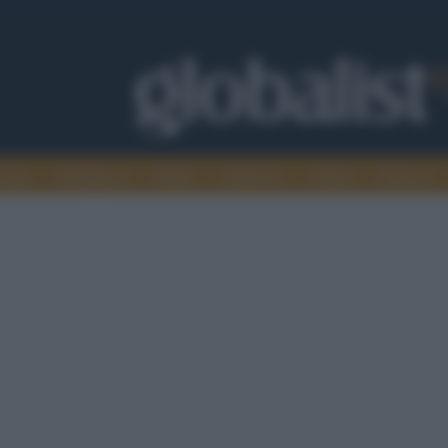
omia
Intelligence
Media
Ambiente
Cultura
Scienza