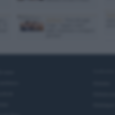
Tend
ri a
Epidemia /
Festa del papà.
onlin
: "E'
Conte: "Auguri a tutti i
artic
ione"
padri, torneremo a stringerci
più forte"
Syndication
i siamo
ntributors
Globalist
cebook
Globalscie
itter
Globalsport
ogle News