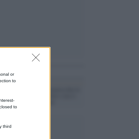
i anche
sonal or
ection to
Il caso /
Il giornalista Rai fa
gli auguri a Hitler e non si
nterest-
indigna nessuno
closed to
 third