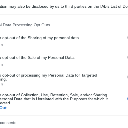
tion may also be disclosed by us to third parties on the IAB’s List of 
 that may further disclose it to other third parties.
 that this website/app uses one or more Google services and may gath
l Data Processing Opt Outs
including but not limited to your visit or usage behaviour. You may click 
 to Google and its third-party tags to use your data for below specifi
o opt-out of the Sharing of my personal data.
ogle consent section.
In
o opt-out of the Sale of my Personal Data.
In
a che fu la Lega Nord, compie oggi 80 anni, e
to opt-out of processing my Personal Data for Targeted
ing.
gli arrivano i più calorosi auguri.
In
ine di Repubblica i primi passi dell’ex leader
o opt-out of Collection, Use, Retention, Sale, and/or Sharing
a per catalizzare il ‘popolo del Nord’. “Mi
ersonal Data that Is Unrelated with the Purposes for which it
lected.
ice l’ex segretario del Pd, “a metà tra Lenin e
Out
nomia del Nord che andava predicando in luoghi
consents
he sentivo di dover tener d’occhio”.