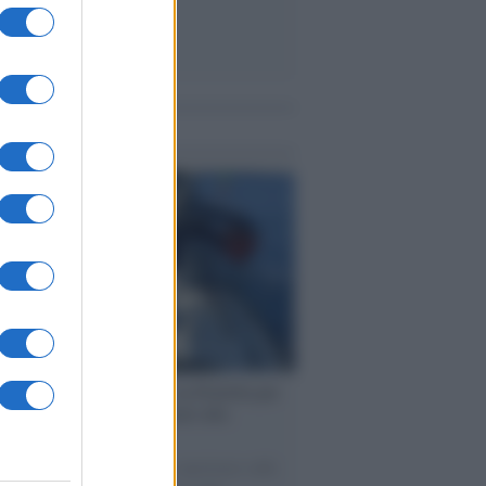
me notizie
ervista /
Marco Croatti e la Flottilla per
 le nostre vele gonfie grazie alla
vazione popolare
natore M5S racconta la sua esperienza sulle