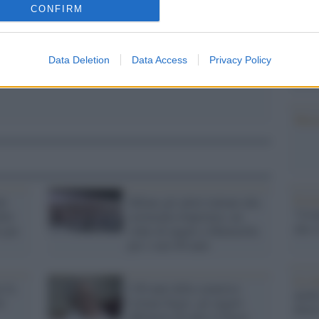
barch
CONFIRM
dall'e
tentat
servil
Data Deletion
Data Access
Privacy Policy
europ
dei m
Musi
Il ri
el
Sfilano gli atleti italiani alla
"Cron
lle
cerimonia d'apertura: un
che s
 per
video di auguri a Mattarella
per i suoi 80 anni
Lo st
e fa
I 90 anni della senatrice
anche
le
Liliana Segre: gli auguri
dietr
affettuosi di tutto il Paese