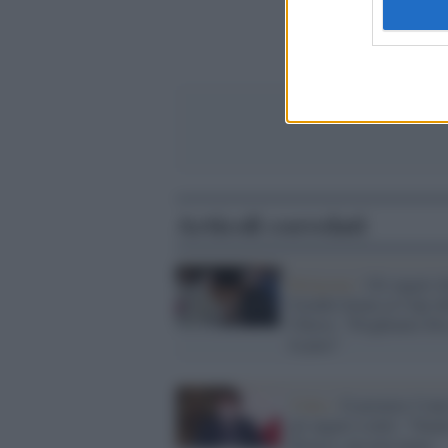
Articoli correlati
Religione /
Gli auguri d
Grande Imam ai Capi de
Chiese: "Preghiamo Dio
la pace"
Video /
Il premier Cont
gli auguri a tutti: "Nata
diverso, ma non meno