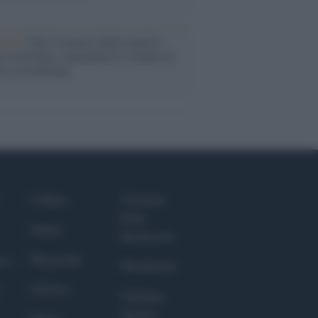
enze /
Sale il numero degli acquisti
e in Europa e aumentano le vendite di
oli second hand
Culture
Giornale
dello
Salute
Spettacolo
Megachip
nce
Wondernet
GiULia
Giuliana
Sgrena
Prima