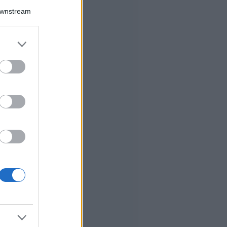
Downstream
er and store
to grant or
ed purposes