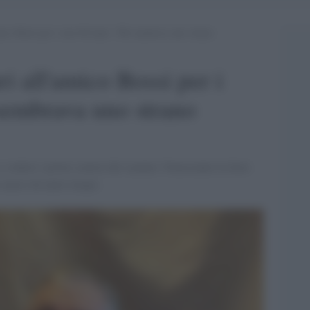
amico Bossi per i suoi 80 anni: “Mi sembrava uno strano
ri all'amico Bossi per i
sembrava uno strano
a vedere i primi comizi del senatur. Nonostante la forte
o amici da tanto tempo.