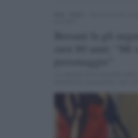
Home
>
Politica
>
Bersani fa gli auguri all’
personaggio”
Bersani fa gli augu
suoi 80 anni: “Mi 
personaggio”
L'ex segretario Pd ricorda quando andava 
distinzione di visione politica, i due son