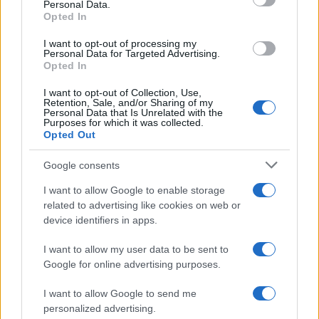
Personal Data.
not limited to your visit or usage behaviour. You may click to
Opted In
grant or deny consent to Google and its third-party tags to
use your data for below specified purposes in below Google
I want to opt-out of processing my
consent section.
Personal Data for Targeted Advertising.
Opted In
I want to opt-out of Collection, Use,
Retention, Sale, and/or Sharing of my
Personal Data that Is Unrelated with the
Purposes for which it was collected.
Opted Out
Syndication
Culture
Google consents
Salute
Globalist
I want to allow Google to enable storage
related to advertising like cookies on web or
Megachip
Globalscience
device identifiers in apps.
GiULia
Globalsport
I want to allow my user data to be sent to
Google for online advertising purposes.
Prima Pagina
I want to allow Google to send me
personalized advertising.