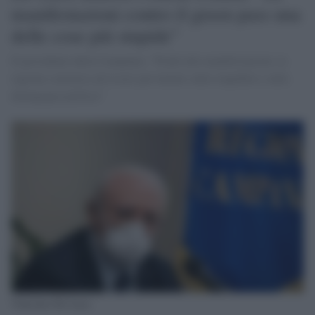
manifestazioni contro il green pass una
delle cose più stupide"
Il presidente della Campania: "Pochi alle manifestazioni, la
ragione comincia ad essere prevalente sulla stupidità e sulla
demagogia politica"
Vincenzo De Luca