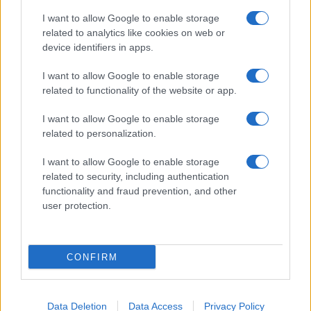
Giornale dello
Chi siamo
I want to allow Google to enable storage
Spettacolo
related to analytics like cookies on web or
Contributors
device identifiers in apps.
Wondernet
Facebook
I want to allow Google to enable storage
Giuliana Sgrena
related to functionality of the website or app.
Twitter
I want to allow Google to enable storage
Google News
related to personalization.
Mastodon
I want to allow Google to enable storage
related to security, including authentication
Cookie Policy
functionality and fraud prevention, and other
user protection.
Preferenze Privacy
CONFIRM
©2021 Globalist.it • All right reserved.
Data Deletion
Data Access
Privacy Policy
Syndication