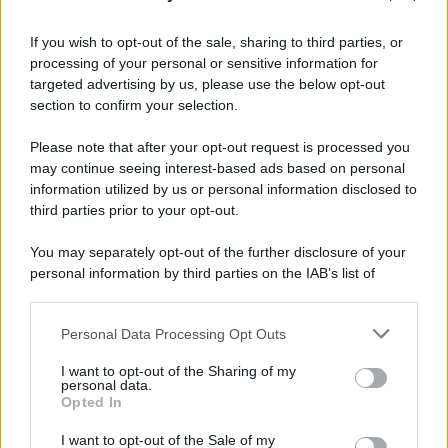
Palestina /
Il Board of Peace di Trump assegna il primo
contratto per un rudimentale avamposto militare a Gaza
If you wish to opt-out of the sale, sharing to third parties, or
processing of your personal or sensitive information for
targeted advertising by us, please use the below opt-out
section to confirm your selection.
L'evento /
La Sila diventa un palcoscenico naturale: nasce “A
Farla Amare Comincia Tu – Opera Sila”
Please note that after your opt-out request is processed you
may continue seeing interest-based ads based on personal
information utilized by us or personal information disclosed to
third parties prior to your opt-out.
Il ricordo /
Le radici di Francesco Guccini
You may separately opt-out of the further disclosure of your
personal information by third parties on the IAB’s list of
downstream participants.
Personal Data Processing Opt Outs
This information may also be disclosed by us to third parties
L'anniversario /
90 anni di Yves Saint Laurent, tra moda e
on the IAB’s List of Downstream Participants that may further
I want to opt-out of the Sharing of my
scandali
disclose it to other third parties.
personal data.
Opted In
Please note that this website/app uses one or more Google
services and may gather and store information including but
I want to opt-out of the Sale of my