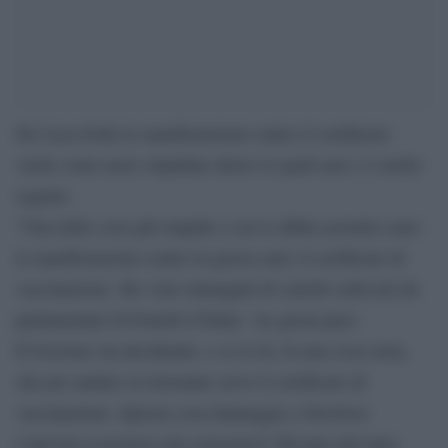
De Luca bolla le manifestazioni contro il certificato
verde come mere stupidate dietro le quali non c’è molto
seguito.
“Una delle cose più stupide a cui io abbia assistito sono
le manifestazioni contro la green card, il certificato di
vaccinazione. Ho visto immagini di cartelli sollevati da
parlamentari di Fratelli d’Italia: ‘no green pass’.
Il Governo sta decidendo, e se lo fa, fa una cosa seria,
che per andare al ristorante serve il certificato di
vaccinazione. Questa cosa danneggia o favorisce
l’attività economica dei ristoratori? Mi pare del tutto