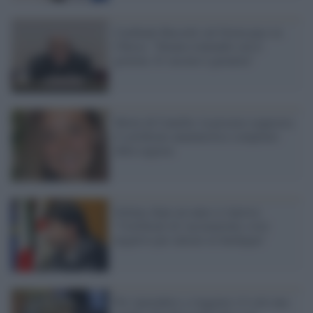
Cardinale Bassetti sul Green pass in
Chiesa: "Stiamo trattando con il
governo. Il vaccino è garanzia"
Morte di Camilla: la procura sequestra
il certificato anamnestico compilato
dalla ragazza
Solinas dopo un anno ci riprova:
"Certificato di vaccinazione o test
negativo per entrare in Sardegna"
Per riprendere a viaggiare c'è solo una