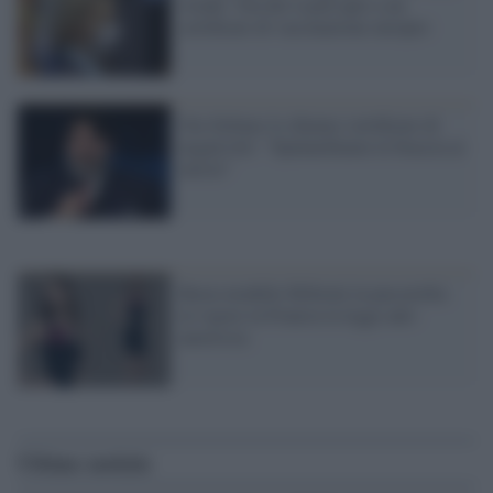
strada: Von der Leyen apre a un
certificato di vaccinazione europeo
Ora Solinas lo chiama 'certificato di
negatività': "Spalanchiamo le braccia ai
turisti"
Basta modelle filiformi in passerella:
in vigore in Francia la legge anti-
anoressia
Ultime notizie