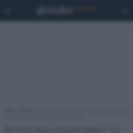
Home
>
Politica
>
De Luca attacca Fratelli d’Italia: “Le manifestazioni
contro il green pass una delle cose più stupide”
De Luca attacca Fratelli d'Italia: "Le