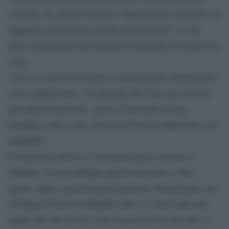
evidente che questo favorisce l’apertura dei ristoranti e la
maggiore presenza di cittadini nei ristoranti”. Lo ha
detto il presidente della Regione Campania Vincenzo De
Luca.
“Se io so che nei ristoranti ci sono persone immunizzate
con la doppia dose – ha spiegato De Luca nel corso di
una diretta Facebook – porto al ristorante la mia
famiglia, vado a cena, faccio la festa di compleanno, sto
tranquillo.
Il ristoratore lavora e il ristorante non è costretto a
chiudere. Se non abbiamo questa decisione, a fine
agosto, dopo i gavazzamenti agostani e ferragostani, noi
rischiamo di dover richiudere tutto. Ci vuole tanto per
capire che una misura come la green card è un aiuto a