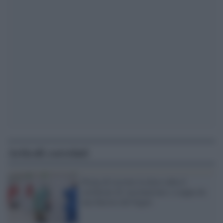
Articoli correlati
Prima di ricevere la dose ruba il
certificato di vaccinazione e scappa da
una finestra del bagno