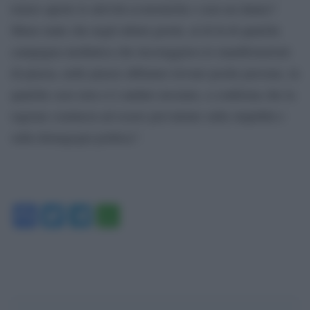
tenere aperte le attività economiche e non un danno?
Meno male che negli ultimi giorni, al di là di qualche
campagna mediatica che incoraggiava le manifestazioni
di piazza, nelle piazze abbiamo trovato poche persone, in
qualche caso non ci è andato nessuno, a conferma che la
ragione comincia ad essere prevalente sulla stupidità e
sulla demagogia politica”.
Facebook
Twitter
Telegram
WhatsApp