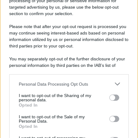
processing of your personal or sensitive information for
targeted advertising by us, please use the below opt-out
section to confirm your selection.
L'evento /
La Sila diventa un palcoscenico naturale: nasce “A
Farla Amare Comincia Tu – Opera Sila”
Please note that after your opt-out request is processed you
may continue seeing interest-based ads based on personal
information utilized by us or personal information disclosed to
third parties prior to your opt-out.
Il ricordo /
Le radici di Francesco Guccini
You may separately opt-out of the further disclosure of your
personal information by third parties on the IAB’s list of
downstream participants.
Personal Data Processing Opt Outs
This information may also be disclosed by us to third parties
L'anniversario /
90 anni di Yves Saint Laurent, tra moda e
on the IAB’s List of Downstream Participants that may further
I want to opt-out of the Sharing of my
scandali
disclose it to other third parties.
personal data.
Opted In
Please note that this website/app uses one or more Google
services and may gather and store information including but
I want to opt-out of the Sale of my
Personal Data.
not limited to your visit or usage behaviour. You may click to
Opted In
grant or deny consent to Google and its third-party tags to
use your data for below specified purposes in below Google