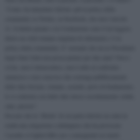
“Conta -ha lamentato Salvini- più la policy della
community su Twitter, su Facebook, che non l’artcolo
21. Il diritto penale e la Costituzione sono lì da leggere,
dietro un click lontano migliaia di chilometri c’è la
policy della community. E’ normale che un ex Presidente
degli Stati Uniti non possa parlare per due anni? Non è
civile, non è democratico, non è utile al confronto:
ammesso e non concesso che sostenga pubblicamente
delle idee bizzare, lontane, assurde, prive di fondamento,
le si contrasta con delle idee invece assolutamente solide,
sane, precise”.
Peccato che la ‘libertà’ di cui parla Salvini sia stata in
realtà una istigazioni a delinquere che ha provocato
l’assalto a Capitol Hill con i conseguenti sei morti.