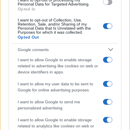
I want to opt-out of processing my
consent section.
Personal Data for Targeted Advertising.
Opted In
I want to opt-out of Collection, Use,
Retention, Sale, and/or Sharing of my
Personal Data that Is Unrelated with the
Purposes for which it was collected.
Opted Out
Syndication
Culture
Google consents
Salute
Globalist
I want to allow Google to enable storage
related to advertising like cookies on web or
Megachip
Globalscience
device identifiers in apps.
GiULia
Globalsport
I want to allow my user data to be sent to
Google for online advertising purposes.
Prima Pagina
I want to allow Google to send me
personalized advertising.
Giornale dello
Chi siamo
I want to allow Google to enable storage
Spettacolo
related to analytics like cookies on web or
Contributors