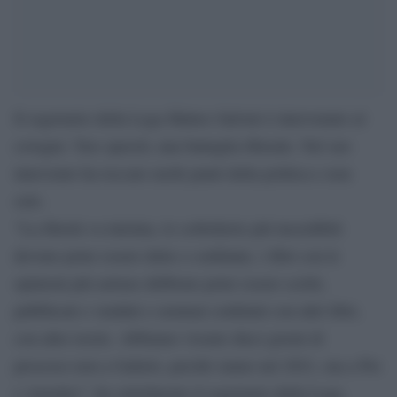
Il segretario della Lega Matteo Salvini è intervenuto al
covegno ‘free speech, una battaglia liberale. Nel suo
intervento ha toccato molti punti della politica e non
solo.
“La libertà va tutelata, le corbellerie più incredibili
devono poter essere dette e confutate, i libri con le
opinioni più astruse debbono poter essere scritti,
pubblicati e venduti e semmai confutati con altri libri,
con altre teorie. Abbiamo vissuto dieci giorni di
processo non a Galielo, perchè siamo nel 2021, ma a Pio
e Amedeo”, ha sottolineato il segretario della Lega.