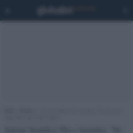
Home
>
Politica
>
Salvini ‘beatifica’ Pio e Amedeo: “No all’ottusa
cappa della sinistra sulla cultura”
Salvini 'beatifica' Pio e Amedeo: "No