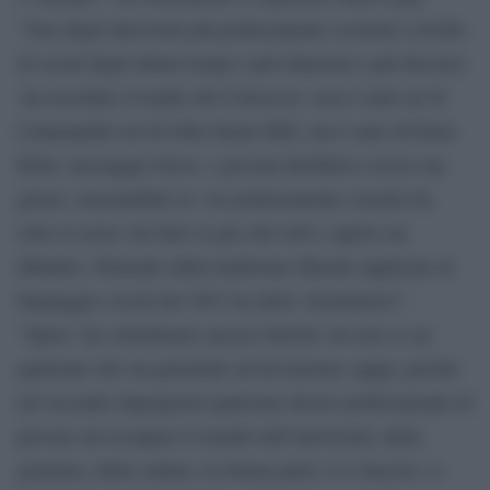
“Uno degli interventi più politicamente scorretti a livello
di social degli ultimi tempi e più rilanciati e più discussi
-ha ricordato il leader del Carroccio- non è stato né di
Calamandrei né di John Stuart Mill, ma è stato di Emis
Killa: messaggio breve, i giovani direbbero severo ma
giusto, riassumibile in ‘sto politicamente corretto ha
rotto il cazzo: ha fatto il giro del web e aperto un
dibattito. Partendo dalla tradizione liberale applicata al
linguaggio social del 2021 ha detto: fermiamoci”.
“Spero -ha sottolineato ancora Salvini- he non ci sia
qualcuno che sta pensando ad un’enorme cappa, perchè
nel secondo dopoguerra qualcuno decise politicamente di
provare ad occupare il mondo dell’università, della
giustizia, della cultura: in buona parte ci è riuscito, ci