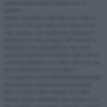
metteremo qualche annetto a riportare un po’ di
equilibrio”.
“Ognuno -ha insistito il leader della Lega- è libero di
vivere la sua vita come vuole, di far l’amore con chi
vuole, di andare a cena con chi vuole, di guardare le
trasmissioni che vuole, di leggere i libri che vuole, di
frequentare il corso universitario che vuole, ma io
pretendo di essere libero di poter fare l’esatto contrario
senza essere qualificato con il suffisso ofobo o ista, non
sono nè ofobo nè ista e non lo rivendico”.
“C’è da parte di una certa sinistra un’ottusità, una voglia
di omologazione e di pensiero unico preoccupante.
Spero che la policy della community non ci abbia
bloccato, il germe della libertà e della curiosità, che fa
rima con libertà, sono il passato, il presente, e il futuro”.