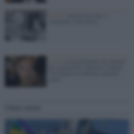
Società /
Quarant'anni dopo, il
campanello suona ancora
Covid /
La Lega promuove un convegno
filo-negazionista e Burioni si indigna:
"Da Stamina non abbiamo imparato
niente"
Ultime notizie