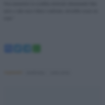
Non ammettere la sconfitta elettorale alimentando fake
news e odio non è libero confronto, dovrebbe essere un
reato”
Facebook
Twitter
Telegram
WhatsApp
Argomenti:
donald trump
matteo salvini