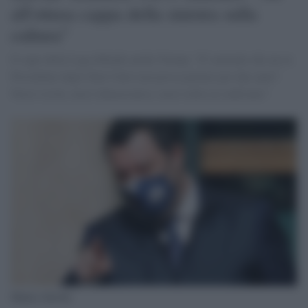
all'ottusa cappa della sinistra sulla
cultura"
Il capo della Lega difende anche Trump; "E' normale che un ex
Presidente degli Stati Uniti non possa parlare per due anni?
Non è civile, non è democratico, non è utile al confronto"
Matteo Salvini