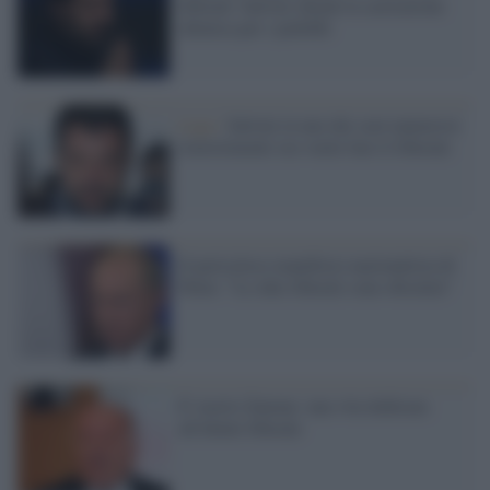
liberale' Salvini chiede la castrazione
chimica per i pedofili
Lega /
Salvini in uno dei suoi numerosi
travestimenti ora vuole fare il liberale
Il pericoloso manifesto nazionalista di
Putin: "Le idee liberali sono obsolete"
E' morto Zanone: una vita dedicata
all'ideale liberale