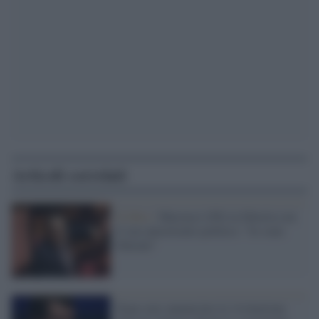
Articoli correlati
Il libro /
Marcucci (Pd) in libreria con
il suo autoritratto politico: "Io sono
liberale"
Dopo aver annunciato la 'rivoluzione