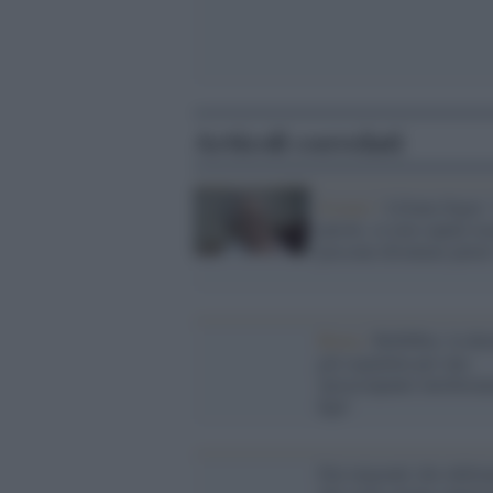
Articoli correlati
Scenari /
Liliana Segre:
parole, se non sapute us
possono diventare pietr
Roma /
Rebibbia: la det
già segnalata per una
'preoccupante intolleran
figli'
Dai migranti che infett