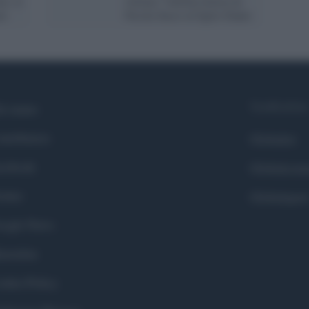
re: il
vittime: l'ultima lettera di
oi
Nicola Sacco al figlio Dante
Syndication
i siamo
ntributors
Globalist
cebook
Globalscie
itter
Globalsport
ogle News
stodon
okie Policy