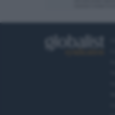
alla razza ariana superio
razzismo è tornato tra n
Ch
Co
Fa
Tw
Go
Ma
Co