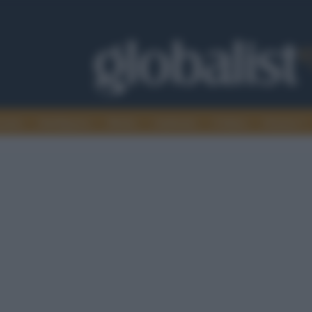
omia
Intelligence
Media
Ambiente
Cultura
Scienza