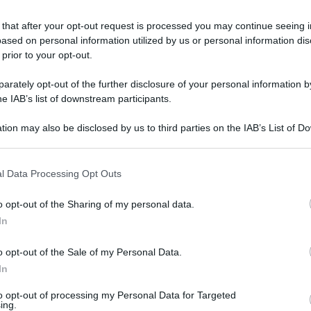
 that after your opt-out request is processed you may continue seeing i
ased on personal information utilized by us or personal information dis
 prior to your opt-out.
rately opt-out of the further disclosure of your personal information by
he IAB’s list of downstream participants.
tion may also be disclosed by us to third parties on the IAB’s List of 
 that may further disclose it to other third parties.
 that this website/app uses one or more Google services and may gath
minata per una carica del genere: lei che da
l Data Processing Opt Outs
including but not limited to your visit or usage behaviour. You may click 
 insulti, anche ultimamente con la
 to Google and its third-party tags to use your data for below specifi
o opt-out of the Sharing of my personal data.
ogle consent section.
In
all’unanimità presidente della commissione
o opt-out of the Sale of my Personal Data.
In
fenomeni di intolleranza, razzismo, antisemitismo
za.
to opt-out of processing my Personal Data for Targeted
ing.