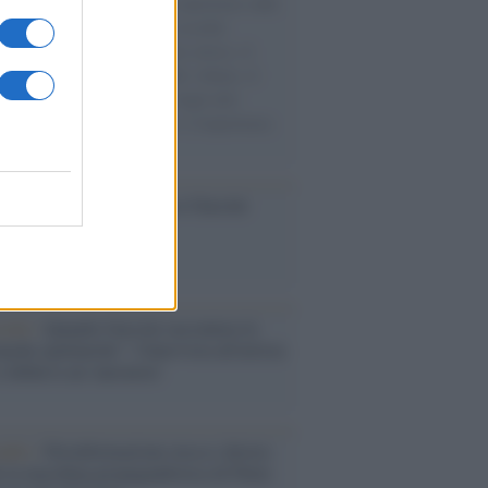
natore M5S racconta la sua esperienza sulle
e cariche di aiuti umanitari assalite
sercito israeliano. Una guerra atroce, il
ivo di disumanizzazione delle vittime, il
ismo del governo italiano e degli altri
ei, il ritorno al colonialismo. L'importanza
ovimenti.
ca /
Al maestro Francesco Guccini
cordo /
Quando Guccini raccontava le
ache epafaniche": l'intervista all'artista
i definiva un 'narratore'
udio /
Disinformazione russa e destra:
 la macchina propagandistica di Putin