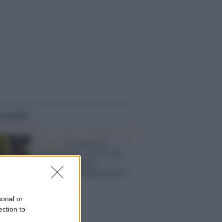
i anche
Virginia /
In morte di
Heather Heyer: così il web
ricorda la pacifista
assassinata a Charlotteville
sonal or
ection to