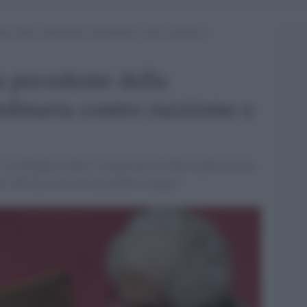
ente della commissione straordinaria contro razzismo e
a presidente della
dinaria contro razzismo e
"La battaglia contro l’istigazione all’odio è qualcosa che
. Mi faccio da sola un grande coraggio"