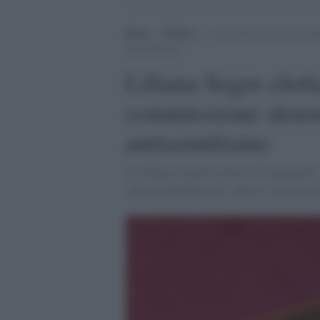
Home
>
Politica
>
Liliana Segre eletta presid
antisemitismo
Liliana Segre elett
commissione straor
antisemitismo
La 90enne senatrice eletta all’unanimità: 
sento profondamente e adesso cominciamo