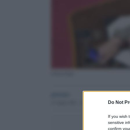
Liliana Segre
globalist
15 Aprile 2021 - 14.15
Do Not Pr
If you wish 
sensitive in
confirm your