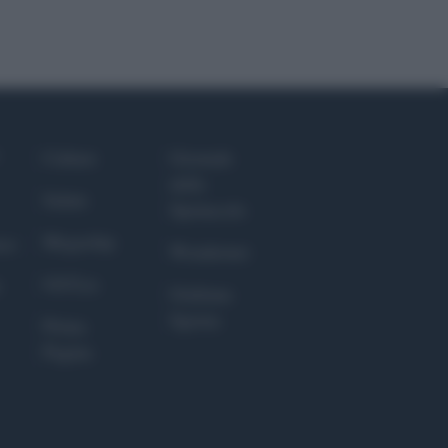
Culture
Giornale
dello
Salute
Spettacolo
Megachip
nce
Wondernet
GiULia
Giuliana
Sgrena
Prima
Pagina