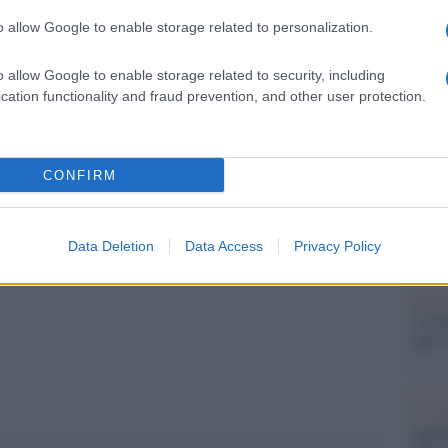
Il Se
barch
o allow Google to enable storage related to personalization.
 Verducci (Pd) e Daisy Pirovano (Lega). Eletti
dall'e
tentat
elli (M5s) e Anna Minuto (Forza Italia).
o allow Google to enable storage related to security, including
servil
cation functionality and fraud prevention, and other user protection.
europ
presidente, secondo quanto si apprende, un
dei m
nome di Rosa Parks, l’attivista statunitense
CONFIRM
Musi
vili.
Data Deletion
Data Access
Privacy Policy
Il ri
pp
"Cron
che s
Lo st
anche