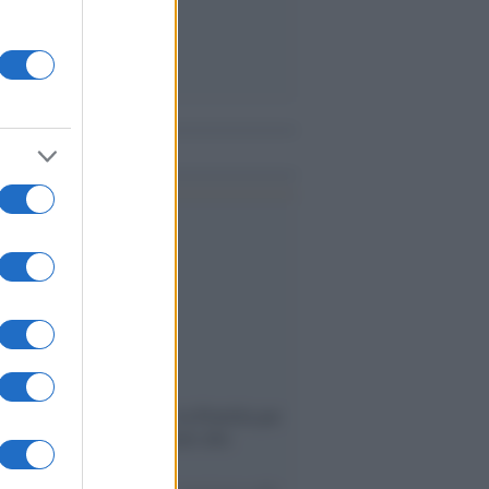
me notizie
ervista /
Marco Croatti e la Flottilla per
 le nostre vele gonfie grazie alla
vazione popolare