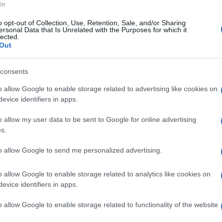
In
a ottobre 2019 senza i voti di Lega, Forza Italia e
o opt-out of Collection, Use, Retention, Sale, and/or Sharing
151 sì, 98 astensioni e nessun no).
ersonal Data that Is Unrelated with the Purposes for which it
lected.
Out
ha detto la senatrice a vita dopo la sua
Ulti
a commissione, «perché è tanto che penso che
consents
zione all’odio sia qualcosa che sento
o allow Google to enable storage related to advertising like cookies on
o. Mi faccio da sola un grande coraggio per
evice identifiers in apps.
 ho 90 anni».
o allow my user data to be sent to Google for online advertising
s.
 possa diventare un momento importante per la
to allow Google to send me personalized advertising.
dell’odio è una cosa che mi ha ferito tutta la
 presto le parole dell’odio e se posso
o allow Google to enable storage related to analytics like cookies on
evice identifiers in apps.
 di quelle piccole pietre che nei cimiteri
L'int
Gaza:
dire “io sono venuto a trovarti”, allora anche
o allow Google to enable storage related to functionality of the website
solle
 piccola pietra».