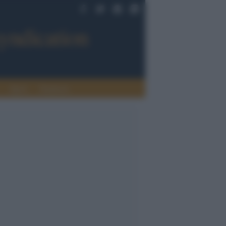
Sport
Tendenze