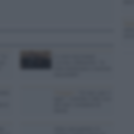
dietr
Tend
onlin
artic
 "Le
Le suore missionarie
are,
scrivono a Mattarella: "in
e"
Italia intolleranza e razzismo
inaccettabili"
enuta
Viareggio /
"Al rogo i gay e i
negri": svastiche e odio, ecco
za ai
chi sono i sostenitori di
Salvini
ano
Aiuta i perseguitati e le