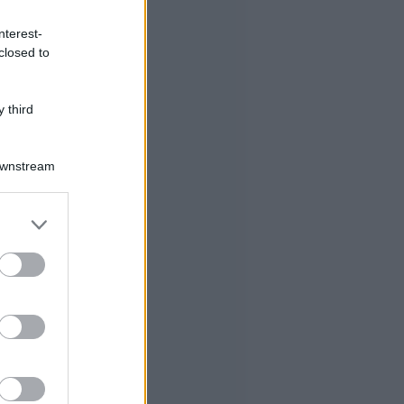
nterest-
closed to
 third
Downstream
er and store
to grant or
ed purposes