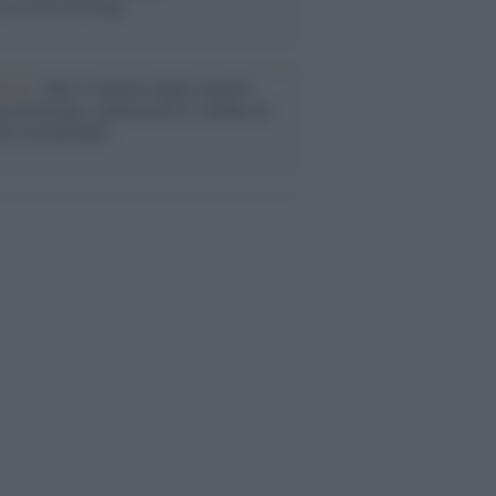
o la crisi di Ceuta
enze /
Sale il numero degli acquisti
e in Europa e aumentano le vendite di
oli second hand