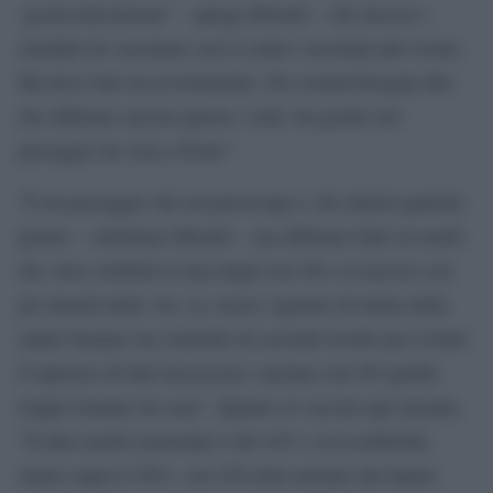
‘geolocalizzazione’ – spiega Moratti – che incroci i
cittadini da vaccinare con il centro vaccinale più vicino.
Ma devo fare un avvertimento. Per serietà bisogna dire
che abbiamo ancora questa ‘coda’ da gestire nel
passaggio da Aria a Poste”.
″È un passaggio che mi preoccupa e che durerà qualche
giorno – sottolinea Moratti – ma abbiamo fatto in modo
che Aria verifichi la lista degli over 80 e la incroci con
gli elenchi delle Ats. Le stesse Agenzie di tutela della
salute faranno un controllo di secondo livello per evitare
il ripetersi di fatti incresciosi: anziani over 80 spediti
troppo lontano da casa”. Quanto ai vaccini agli anziani,
“Il dato medio nazionale è del 44% e in Lombardia
siamo sopra il 50%, con 430 mila anziani che hanno