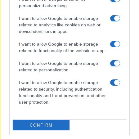
personalized advertising.
Giornale dello
Chi siamo
I want to allow Google to enable storage
Spettacolo
related to analytics like cookies on web or
Contributors
device identifiers in apps.
Wondernet
Facebook
I want to allow Google to enable storage
Giuliana Sgrena
related to functionality of the website or app.
Twitter
I want to allow Google to enable storage
Google News
related to personalization.
Mastodon
I want to allow Google to enable storage
related to security, including authentication
Cookie Policy
functionality and fraud prevention, and other
user protection.
Preferenze Privacy
CONFIRM