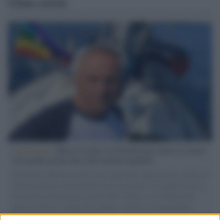
Ultime notizie
L'intervista /
Marco Croatti e la Flottilla per Gaza: le nostre
vele gonfie grazie alla sollevazione popolare
Il Senatore M5S racconta la sua esperienza sulle barche cariche di
aiuti umanitari assalite dall'esercito israeliano. Una guerra atroce,
il tentativo di disumanizzazione delle vittime, il servilismo del
governo italiano e degli altri europei, il ritorno al colonialismo.
L'importanza dei movimenti.