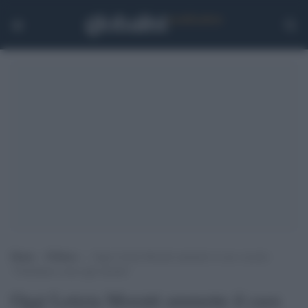
Home
>
Politica
>
Oggi Letizia Moratti ammette il caos vaccini:
“Chiediamo scusa agli anziani”
Oggi Letizia Moratti ammette il caos