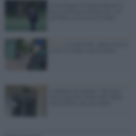
Il boicottaggio di Trump funziona: le
poste americane avvertono che i voti
potrebbero non arrivare in tempo
Storie /
I vecchi in fila, sopravvissuti al
Covid 19, trattati come gli ultimi
La denuncia di Anzaldi: "Alle poste
ancora oggi devi entrare nelle cabine
metal detector che sono infette"