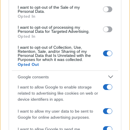
services and may gather and store information including but
I want to opt-out of the Sale of my
Personal Data.
not limited to your visit or usage behaviour. You may click to
Opted In
grant or deny consent to Google and its third-party tags to
use your data for below specified purposes in below Google
I want to opt-out of processing my
consent section.
Personal Data for Targeted Advertising.
Opted In
I want to opt-out of Collection, Use,
Retention, Sale, and/or Sharing of my
Personal Data that Is Unrelated with the
Purposes for which it was collected.
Opted Out
Syndication
Culture
Google consents
Salute
Globalist
I want to allow Google to enable storage
related to advertising like cookies on web or
Megachip
Globalscience
device identifiers in apps.
GiULia
Globalsport
I want to allow my user data to be sent to
Google for online advertising purposes.
Prima Pagina
I want to allow Google to send me