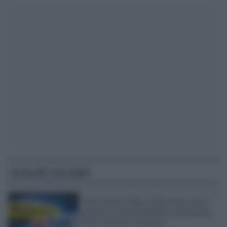
Articoli correlati
Poste lancia l'Opa su Tim ma la rete è
già persa: ritorno pubblico senza alcun
vero controllo strategico