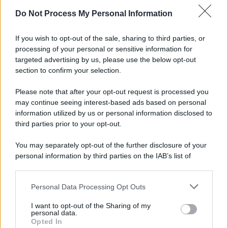
Do Not Process My Personal Information
Tel Aviv /
La “vittoria totale” di Israele significa una guerra
senza fine
If you wish to opt-out of the sale, sharing to third parties, or
processing of your personal or sensitive information for
targeted advertising by us, please use the below opt-out
section to confirm your selection.
Vangelo /
La vita si intreccia con le paure come il giorno
succede alla notte
Please note that after your opt-out request is processed you
may continue seeing interest-based ads based on personal
information utilized by us or personal information disclosed to
third parties prior to your opt-out.
La scoperta /
Oplontis, le vittime dell’eruzione del Vesuvio
You may separately opt-out of the further disclosure of your
furono più numerose del previsto
personal information by third parties on the IAB’s list of
downstream participants.
Personal Data Processing Opt Outs
This information may also be disclosed by us to third parties
Il medagliere /
Europei di nuoto: Pellecani guida una super
on the IAB’s List of Downstream Participants that may further
I want to opt-out of the Sharing of my
Italia
disclose it to other third parties.
personal data.
Opted In
Please note that this website/app uses one or more Google