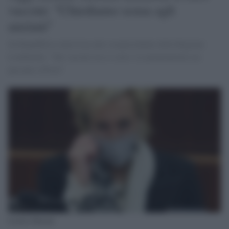
vaccini: "Chiediamo scusa agli
anziani"
Su Repubblica intervista alla vicepresidente della Regione
Lombardia: "Sui vaccini ora si corre. Le prenotazioni ora
passano a Poste"
Letizia Moratti