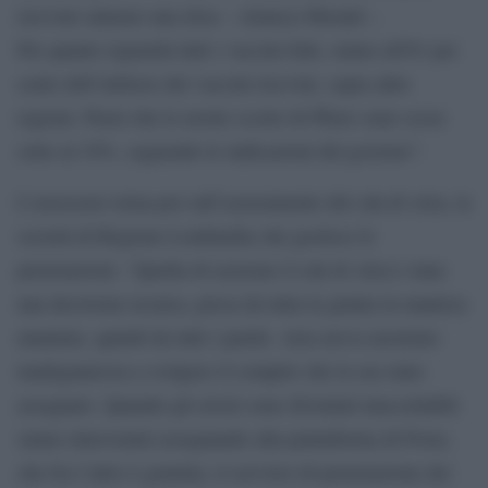
ricevuto almeno una dose – rimarca Moratti -.
Per quanto riguarda tutti i vaccini fatti, siamo all′81 per
cento dell’utilizzo dei vaccini ricevuti, sopra altre
regioni. Pensi che le nostre scorte di Pfizer sono scese
sotto al 10%, seguendo le indicazioni del governo”.
L’assessore torna poi sull’azzeramento del cda di Aria, la
società di Regione Lombardia che gestisce le
prenotazioni. “Quella di azzerare il cda di Aria è stata
una decisione tecnica, presa da tutta la giunta in maniera
unanime, quindi da tutti i partiti. Aria aveva mostrato
inadeguatezza a svolgere il compito che le era stato
assegnato. Quando gli errori sono diventati inaccettabili
siamo intervenuti assegnando alla piattaforma di Poste,
che fra l’altro è gratuita, il servizio di prenotazione dei