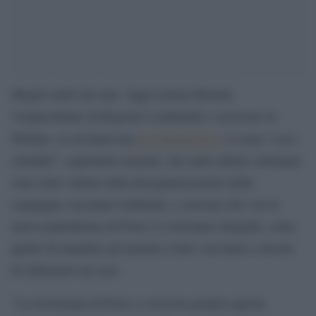
Meglio tardi che mai. Oggi Letizia Moratti,
vicepresidente di Regione Lombardia e assessore al
la Repubblica
Welfare, in un’intervista
a
si scusa “con i
cittadini”, soprattutto anziani, che nelle ultime settimane
sono state vittime della disorganizzazione della
campagna vaccinale lombarda, e assicura che con la
nuova piattaforma di Poste si eviteranno disguidi, come
quello di mandare gli anziani a farsi vaccinare a decine
di chilometri da casa.
“La tecnologia di Poste ci assicura proprio questa