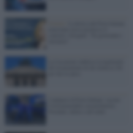
Governo /
La destra cede Poste Italiane,
nonostante avesse promesso il
contrario. Giorgetti: "Ne gioveranno i
lavoratori"
La Cassazione stabilisce la legittimità
del licenziamento di chi sfrutta la 104
per fare la spesa
L'annuncio di Poste Italiane: vaccino
Covid prenotabile con portalettere,
Postamat, online e call center