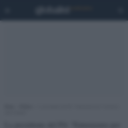
Home
>
Politica
>
La presidente del Pd: “Entusiasmo per l’iniziativa
delle Sardine”
La presidente del Pd: "Entusiasmo per