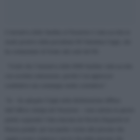
L’iniziativa delle Sardine al Nazareno è stata accolta in
modo positivo dalla presidente Pd Valentina Cuppi, che
ha commentato di fronte alla sede del Pd.
“Credo che l’iniziativa delle 6000 Sardine vada accolta
con assoluto entusiasmo, perché è un approccio
combattivo ma comunque molto costruttivo”.
“Io – ha spiegato Cuppi nella dichiarazione diffusa
dall’ufficio stampa del Nazareno – sono entrata in questo
partito seguendo l’idea lanciata da Nicola Zingaretti di
Piazza grande: per un partito vicino alle persone che
sappia essere connesso con la vita delle persone che