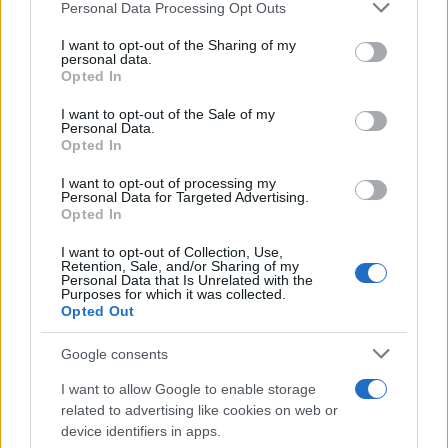
Personal Data Processing Opt Outs
This information may also be disclosed by us to third parties
Il medagliere /
Europei di nuoto: Pellecani guida una super
on the IAB’s List of Downstream Participants that may further
I want to opt-out of the Sharing of my
Italia
disclose it to other third parties.
personal data.
Opted In
Please note that this website/app uses one or more Google
services and may gather and store information including but
I want to opt-out of the Sale of my
Personal Data.
not limited to your visit or usage behaviour. You may click to
Opted In
grant or deny consent to Google and its third-party tags to
use your data for below specified purposes in below Google
I want to opt-out of processing my
consent section.
Personal Data for Targeted Advertising.
Opted In
I want to opt-out of Collection, Use,
Retention, Sale, and/or Sharing of my
Personal Data that Is Unrelated with the
Purposes for which it was collected.
Opted Out
Syndication
Culture
Google consents
Salute
Globalist
I want to allow Google to enable storage
related to advertising like cookies on web or
Megachip
Globalscience
device identifiers in apps.