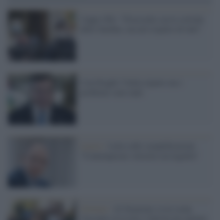
Cuppi (Pd): "D'accordo con le critiche
delle Sardine, ma nel rispetto di tutti"
Con Draghi l’Italia riparte ma i
problemi sono tanti
Lavoro /
Letta sulle semplificazioni:
"Contemperare velocità con legalità"
Governo /
Al Nazareno va in scena
l'incontro tra Letta e Salvini per parlare