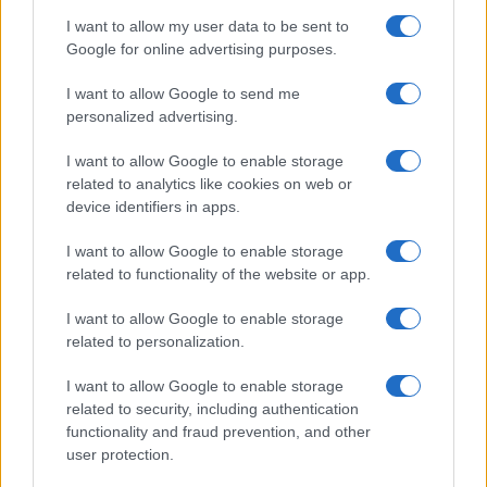
GiULia
Globalsport
I want to allow my user data to be sent to
Google for online advertising purposes.
Prima Pagina
I want to allow Google to send me
personalized advertising.
Giornale dello
Chi siamo
I want to allow Google to enable storage
Spettacolo
related to analytics like cookies on web or
Contributors
device identifiers in apps.
Wondernet
Facebook
I want to allow Google to enable storage
Giuliana Sgrena
related to functionality of the website or app.
Twitter
I want to allow Google to enable storage
Google News
related to personalization.
Mastodon
I want to allow Google to enable storage
related to security, including authentication
Cookie Policy
functionality and fraud prevention, and other
user protection.
Preferenze Privacy