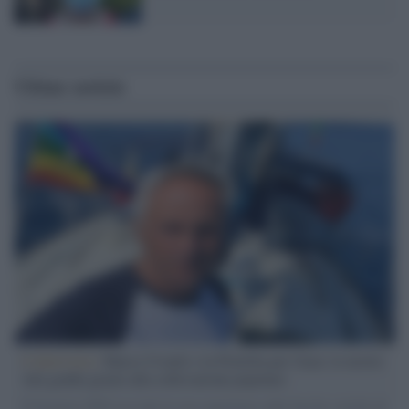
Ultime notizie
L'intervista /
Marco Croatti e la Flottilla per Gaza: le nostre
vele gonfie grazie alla sollevazione popolare
Il Senatore M5S racconta la sua esperienza sulle barche cariche di