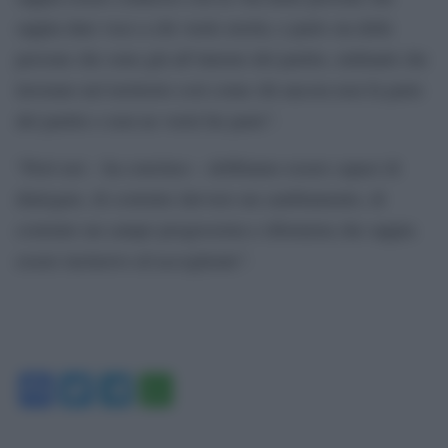
sappia dare voce a chi vuole averla; e parlo sia delle
persone che sono già all’interno del partito, militanti che
lavorano nel territorio così come chi ancora non fa parte
del partito o non ne vorrà far parte”.
“Però noi – ha concluso – dobbiamo essere capaci di
dialogare, di costruire davvero un cambiamento, di
costruire un campo progressista e riformista che sappia
essere inclusivo ed accogliente”.
Facebook
Twitter
Telegram
WhatsApp