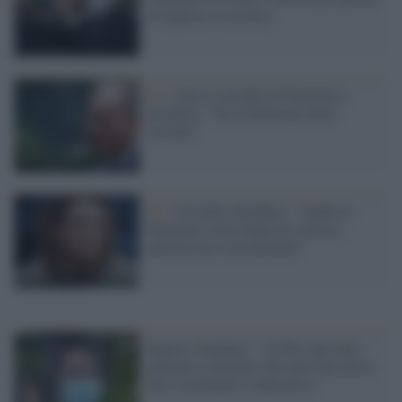
di imprese e recovery
Pd /
Letta si insedia al Nazareno e
promette: "No al bilancino delle
correnti"
Pd /
Cristallo (Sardine): "Andrò al
Nazareno come donna di sinistra,
antifascista e meridionale"
Santori (Sardine): "Al Pd e agli altri
andiamo a chiedere che inizi una nuova
fase costituente e innovativa"