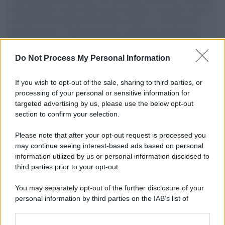
aiuti umanitari assalite dall'esercito israeliano. Una guerra atroce,
il tentativo di disumanizzazione delle vittime, il servilismo del
governo italiano e degli altri europei, il ritorno al colonialismo.
L'importanza dei movimenti.
Do Not Process My Personal Information
Il caso /
Trump ha quasi esaurito l'arsenale Usa, ma il
tycoon smentisce
If you wish to opt-out of the sale, sharing to third parties, or
processing of your personal or sensitive information for
targeted advertising by us, please use the below opt-out
section to confirm your selection.
Chiesa /
Papa Leone XIV denuncia le violenze in Ucraina e
Russia e chiede il rispetto del diritto umanitario e della
Please note that after your opt-out request is processed you
diplomazia
may continue seeing interest-based ads based on personal
information utilized by us or personal information disclosed to
third parties prior to your opt-out.
Il centenario /
A L'Aquila arriva la mostra "Tito, 100 anni
You may separately opt-out of the further disclosure of your
attraverso la forma"
personal information by third parties on the IAB’s list of
downstream participants.