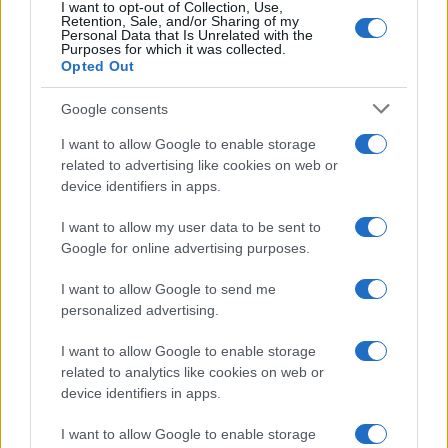
I want to opt-out of Collection, Use,
Retention, Sale, and/or Sharing of my
Personal Data that Is Unrelated with the
Purposes for which it was collected.
Opted Out
Syndication
Culture
Google consents
Salute
Globalist
I want to allow Google to enable storage
related to advertising like cookies on web or
Megachip
Globalscience
device identifiers in apps.
GiULia
Globalsport
I want to allow my user data to be sent to
Google for online advertising purposes.
Prima Pagina
I want to allow Google to send me
personalized advertising.
Giornale dello
Chi siamo
I want to allow Google to enable storage
Spettacolo
related to analytics like cookies on web or
Contributors
device identifiers in apps.
Wondernet
Facebook
I want to allow Google to enable storage