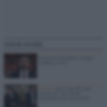
Articoli correlati
Rivoluzione dell'edilizia: da luglio
ecobonus al 110%
Governo /
Intesa Lega-M5s sulla
prescrizione: entra nel ddl
anticorruzione ma slitta al 2020