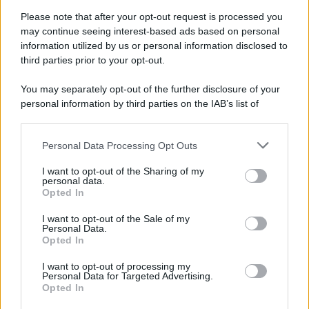
L'evento /
La Sila diventa un palcoscenico naturale: nasce “A
Farla Amare Comincia Tu – Opera Sila”
Please note that after your opt-out request is processed you
may continue seeing interest-based ads based on personal
information utilized by us or personal information disclosed to
third parties prior to your opt-out.
Il ricordo /
Le radici di Francesco Guccini
You may separately opt-out of the further disclosure of your
personal information by third parties on the IAB’s list of
downstream participants.
Personal Data Processing Opt Outs
This information may also be disclosed by us to third parties
L'anniversario /
90 anni di Yves Saint Laurent, tra moda e
on the IAB’s List of Downstream Participants that may further
I want to opt-out of the Sharing of my
scandali
disclose it to other third parties.
personal data.
Opted In
Please note that this website/app uses one or more Google
services and may gather and store information including but
I want to opt-out of the Sale of my
Personal Data.
not limited to your visit or usage behaviour. You may click to
Opted In
grant or deny consent to Google and its third-party tags to
use your data for below specified purposes in below Google
I want to opt-out of processing my
consent section.
Personal Data for Targeted Advertising.
Opted In