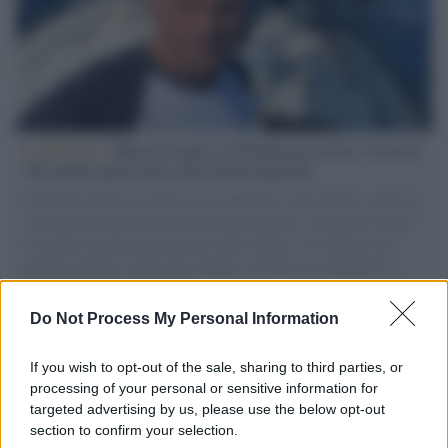
L'intervista /
Marco Croatti e la Flottilla per Gaza: le nostre
vele gonfie grazie alla sollevazione popolare
Il Senatore M5S racconta la sua esperienza sulle barche cariche di
aiuti umanitari assalite dall'esercito israeliano. Una guerra atroce,
il tentativo di disumanizzazione delle vittime, il servilismo del
governo italiano e degli altri europei, il ritorno al colonialismo.
L'importanza dei movimenti.
Do Not Process My Personal Information
Palestina /
Il Board of Peace di Trump assegna il primo
contratto per un rudimentale avamposto militare a Gaza
If you wish to opt-out of the sale, sharing to third parties, or
processing of your personal or sensitive information for
targeted advertising by us, please use the below opt-out
section to confirm your selection.