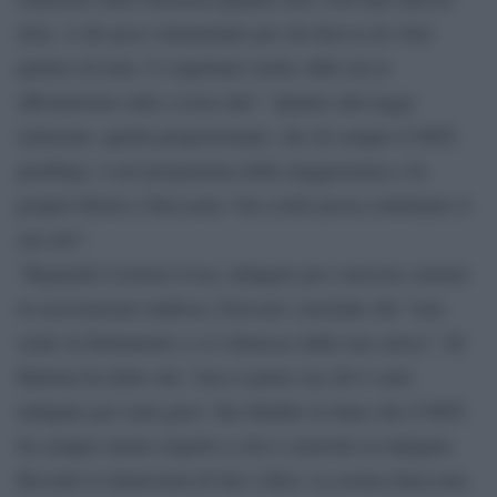
letta. A dir poco strumentale per chi diceva di voler
parlare di temi. Ci aspettano molte sfide ma le
affronteremo tutte a testa alta”. Quanto alla legge
elettorale, quella proporzionale, che da sempre il M5S
predilige, è nel programma della maggioranza e fu
proprio Renzi a bloccarla. Ora credo possa continuare il
suo iter”.
“Riguardo Lorenzo Cesa, indagato per concorso esterno
in associazione mafiosa, Fraccaro conclude che ”non
siede in Parlamento e si è dimesso dalla sua carica”. Di
Battista ha detto che ”non si parla con chi è sotto
indagine per reati gravi. Ha ribadito la linea che il M5S
ha sempre tenuto rispetto a chi è coinvolto in indagini.
Ricordo le dimissioni di Siri e Rixi. La nostra linea non