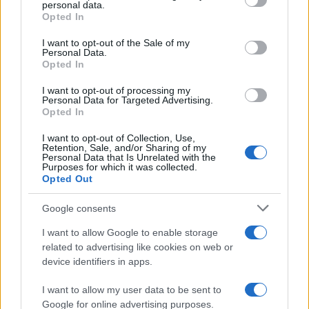
disclose it to other third parties.
personal data.
Opted In
Please note that this website/app uses one or more Google
services and may gather and store information including but
I want to opt-out of the Sale of my
Personal Data.
not limited to your visit or usage behaviour. You may click to
Opted In
grant or deny consent to Google and its third-party tags to
use your data for below specified purposes in below Google
I want to opt-out of processing my
consent section.
Personal Data for Targeted Advertising.
Opted In
I want to opt-out of Collection, Use,
Retention, Sale, and/or Sharing of my
Personal Data that Is Unrelated with the
Purposes for which it was collected.
Opted Out
Syndication
Culture
Google consents
Salute
Globalist
I want to allow Google to enable storage
related to advertising like cookies on web or
Megachip
Globalscience
device identifiers in apps.
GiULia
Globalsport
I want to allow my user data to be sent to
Google for online advertising purposes.