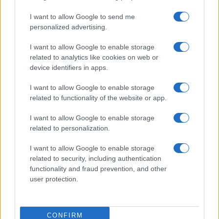
Prima Pagina
I want to allow Google to send me
personalized advertising.
Giornale dello
Chi siamo
I want to allow Google to enable storage
Spettacolo
related to analytics like cookies on web or
Contributors
device identifiers in apps.
Wondernet
Facebook
I want to allow Google to enable storage
Giuliana Sgrena
related to functionality of the website or app.
Twitter
I want to allow Google to enable storage
Google News
related to personalization.
Mastodon
I want to allow Google to enable storage
related to security, including authentication
Cookie Policy
functionality and fraud prevention, and other
user protection.
Preferenze Privacy
CONFIRM