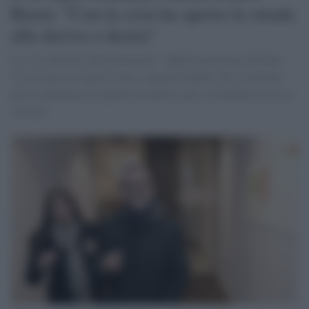
Renzi: "Con la crisi ha aperto la strada
alla deriva a destra"
La vice-ministra dell'Istruzione: "Quella provocata da Italia
Viva è una crisi gravissima e ingiustificabile. Per il metodo,
per la mancanza di ragioni di merito e per il momento in cui si
verifica".