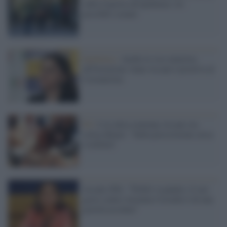
sulla risposta all'epidemia: tre
possibili scenari
Epidemia /
Anche la vice ministra
all'Istruzione Anna Ascani è positiva al
Coronavirus
Pd /
L'ex ultra-renziana Ascani ora
critica Renzi: "Sulla prescrizione cerca
visibilità"
Ascani (Pd): "Trifoli va punito, il suo
gesto contro Jasmine Cristallo è di una
gravità assoluta"