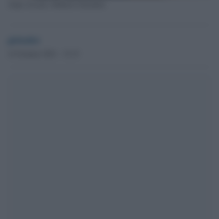
Anna Ascani e Roberto Giachetti
globalist
14 Gennaio 2021 - 15.15