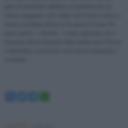
punto di riferimento affidabile ed equilibrato per gli
italiani, impegnato come sempre nell’evitare la deriva a
destra a cui Matteo Renzi ieri ha aperto la strada. Per
questo motivo – conclude – è molto importante che il
Segretario Nicola Zingaretti abbia chiarito che il Pd non
è disponibile a un Governo con la destra nazionalista e
sovranista”.
Facebook
Twitter
Telegram
WhatsApp
Argomenti:
matteo renzi