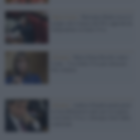
Opposizione /
Marianna Madia lascia il
gruppo alla Camera del Pd e approda da
indipendente in Italia Viva
Alleanza /
Maria Elena Boschi contro
Conte: "Usa Italia Viva per attaccare
Elly Schlein
Alleanze /
Andrea Orlando perde pezzi:
la lista Riformisti uniti per la Liguria
(con Italia Viva e +Europa) fuori dalla
coalizione