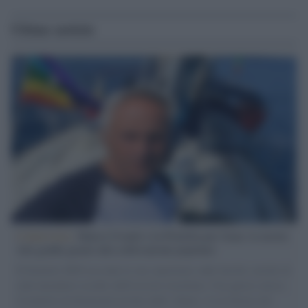
Ultime notizie
L'intervista /
Marco Croatti e la Flottilla per Gaza: le nostre
vele gonfie grazie alla sollevazione popolare
Il Senatore M5S racconta la sua esperienza sulle barche cariche di
aiuti umanitari assalite dall'esercito israeliano. Una guerra atroce,
il tentativo di disumanizzazione delle vittime, il servilismo del