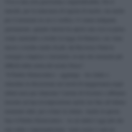
Viva è una crisi gravissima e ingiustificabile. Per il
metodo, per la mancanza di ragioni di merito, ma anche
per il momento in cui si verifica. Ci siamo indignati,
giustamente, quando Salvini ha aperto una crisi in piena
estate mettendo a rischio la legge di bilancio; ora viene
messo a rischio molto di più: dal Recovery Fund ai
sostegni a imprese e lavoratori, in uno dei momenti più
difficili della storia del nostro Paese”.
“Il Partito Democratico – aggiunge – ha voluto e
stimolato la discussione nei tavoli di maggioranza negli
ultimi mesi per rilanciare l’azione di Governo e abbiamo
lavorato ad una ricomposizione anche ieri fino all’ultimo
momento utile, per evitare la rottura. Anche in questa
fase il Partito Democratico – la cui unità è oggi più che
mai salda e importantissima- vuole essere e sarà un