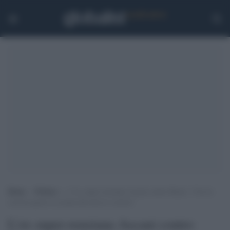
Home
>
Politica
>
L’ex super-renziana Ascani contro Renzi: “Con la
crisi ha aperto la strada alla deriva a destra”
L'ex super-renziana Ascani contro