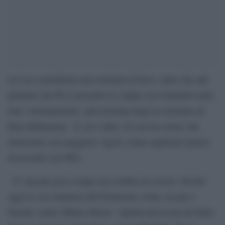
Lei era considerata una renziana di ferro, tanto che alle
primarie del Pd si presentò in coppia con Giachetti nella
lista ‘renzianissima’, più renziana degli ex renziano di
Base Riformista. E, tra l’altro, lei era tra coloro che
tuonavano con maggiore vigore contro qualsiasi ipotesi
di accordo con M5s.
E’ passato poco tempo ma sembra un secolo. Perché
oggi la vice-ministra dell’Istruzione Anna Ascani è
furente contro Matteo Renzi: “Quella provocata da Italia