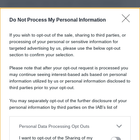
governo italiano e degli altri europei, il ritorno al colonialismo.
L'importanza dei movimenti.
Do Not Process My Personal Information
Tel Aviv /
La “vittoria totale” di Israele significa una guerra
senza fine
If you wish to opt-out of the sale, sharing to third parties, or
processing of your personal or sensitive information for
targeted advertising by us, please use the below opt-out
section to confirm your selection.
Vangelo /
La vita si intreccia con le paure come il giorno
succede alla notte
Please note that after your opt-out request is processed you
may continue seeing interest-based ads based on personal
information utilized by us or personal information disclosed to
third parties prior to your opt-out.
La scoperta /
Oplontis, le vittime dell’eruzione del Vesuvio
You may separately opt-out of the further disclosure of your
furono più numerose del previsto
personal information by third parties on the IAB’s list of
downstream participants.
Personal Data Processing Opt Outs
This information may also be disclosed by us to third parties
Il medagliere /
Europei di nuoto: Pellecani guida una super
on the IAB’s List of Downstream Participants that may further
I want to opt-out of the Sharing of my
Italia