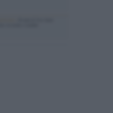
iversario /
90 anni di Yves Saint
nt, tra moda e scandali