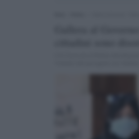
Home
>
Politica
>
Gallera al Governo: “Sulle 
Gallera al Governo
cittadini sono diso
Così l'assessore al Welfare della Regione
Viminale sulle passeggiate con i bambini