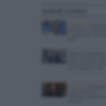
Articoli correlati
Ripartenza /
Zaia accele
sulla Fase2: sì a passeg
e seconde case, ma lo p
fare?
Tantissimi continuano a
uscire: dai cuneesi in gi
mare in Liguria ai ragaz
che festeggiano in casa
DiMartedì /
Passeggiat
i figli, la Ministra
Lamorgese spiega cosa 
può fare