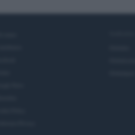
Syndication
i siamo
ntributors
Globalist
cebook
Globalscie
itter
Globalsport
ogle News
stodon
okie Policy
eferenze Privacy