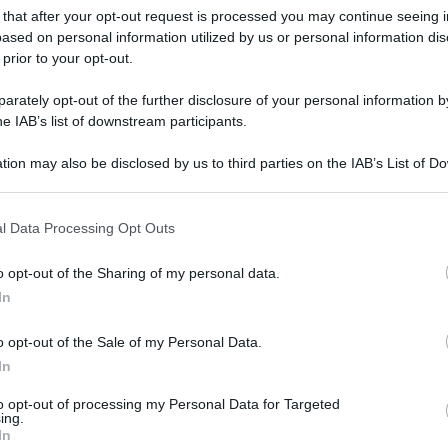
 that after your opt-out request is processed you may continue seeing i
ased on personal information utilized by us or personal information dis
 prior to your opt-out.
rately opt-out of the further disclosure of your personal information by
he IAB’s list of downstream participants.
tion may also be disclosed by us to third parties on the IAB’s List of 
 that may further disclose it to other third parties.
 il cittadino si sente disorientato e allenta la
fare della Regione Lombardia Giulio Gallera è
 that this website/app uses one or more Google services and may gath
l Data Processing Opt Outs
including but not limited to your visit or usage behaviour. You may click 
e sulle passeggiate con i bambini, intervistato su
 to Google and its third-party tags to use your data for below specifi
o opt-out of the Sharing of my personal data.
in calo dell’epidemia, Gallera ha sottolineato
ogle consent section.
In
o figli del sacrificio dei lombardi”, poiché non
o opt-out of the Sale of my Personal Data.
navirus si trasmette a una velocità enorme. Se noi
In
mento sociale e l’isolamento, evitiamo che le
to opt-out of processing my Personal Data for Targeted
nostra battaglia”, ha concluso.
ing.
In