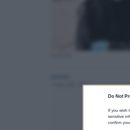
Coronavirus
globalist
2 Aprile 2020 - 08.05
Do Not Pr
If you wish 
sensitive in
confirm your