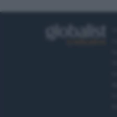
Ch
Co
Fa
Tw
Go
Ma
Co
Pr