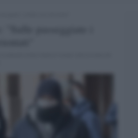
passeggiate i cittadini sono disorientati”
: "Sulle passeggiate i
rientati"
 Lombardia Giulio Gallera è tornato sulla circolare del
.