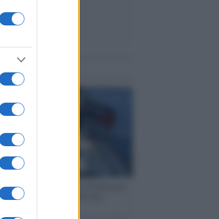
me notizie
ervista /
Marco Croatti e la Flottilla per
 le nostre vele gonfie grazie alla
vazione popolare