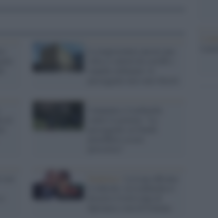
L'ann
Laure
ra
La magistratura ancora una
giate
volta ci salverà da sceriffi e
uò
stupide ordinanze: le
passeggiate non sono illeciti
Campania e Lombardia
ta al
contro il governo: "Le
zi
passeggiate coi bimbi
potrebbero essere
pericolose"
e con
Pandemia /
La Lega affronta
il ridicolo: in Lombardia il
si
disastro Covid colpa di
Speranza e non di Fontana