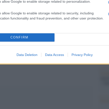
Il Se
o allow Google to enable storage related to personalization.
barch
o un bambino di 2 anni e lo porto con me attorno
dall'e
o allow Google to enable storage related to security, including
to”.
tentat
cation functionality and fraud prevention, and other user protection.
servil
europ
dei m
CONFIRM
pp
Pales
asseg
rudi
Data Deletion
Data Access
Privacy Policy
L'eve
natu
– Ope
Il ri