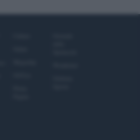
Culture
Giornale
dello
Salute
Spettacolo
Megachip
nce
Wondernet
GiULia
Giuliana
Sgrena
Prima
Pagina