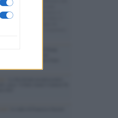
natore M5S racconta la sua esperienza sulle
e cariche di aiuti umanitari assalite
sercito israeliano. Una guerra atroce, il
ivo di disumanizzazione delle vittime, il
ismo del governo italiano e degli altri
ei, il ritorno al colonialismo. L'importanza
ovimenti.
tina /
Il Board of Peace di Trump
na il primo contratto per un
mentale avamposto militare a Gaza
nto /
La Sila diventa un palcoscenico
rale: nasce “A Farla Amare Comincia Tu
ra Sila”
cordo /
Le radici di Francesco Guccini