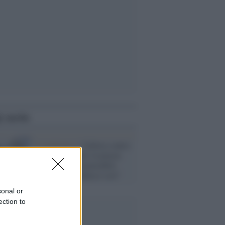
i anche
La polemica /
Gallera contro
i tifosi dell'Inter in piazza
Duomo: "Irresponsabile
lasciare che andasse così"
sonal or
ection to