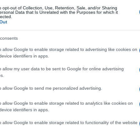
tori sono moderatamente positivi: il numero dei
o opt-out of Collection, Use, Retention, Sale, and/or Sharing
ersonal Data that Is Unrelated with the Purposes for which it
numeri contenuti. Ieri ci sono stati solo 44
lected.
Out
ssore lombardo al Welfare Giulio Gallera
lessione anche negli accessi alle terapie
consents
Ulti
gli ultimi 7 giorni c’è stata una riduzione, a
o allow Google to enable storage related to advertising like cookies on
tante”.
evice identifiers in apps.
l’Interno che consente l’uscita di bambini da
o allow my user data to be sent to Google for online advertising
s.
“non cambia niente: è consentita, come sempre,
no a casa. E’ stato aggiunto che è compresa
to allow Google to send me personalized advertising.
 bambini. Quindi oltre a quella mia necessaria, se
o allow Google to enable storage related to analytics like cookies on
ito, sempre nei 200 metri vicino casa. Non
evice identifiers in apps.
L'int
segretario all’Interno e capo politico di M5s Vito
o allow Google to enable storage related to functionality of the website
Gaza:
olari – ha sottolineato Crimi – sono per gli
solle
scano nello stesso modo, per evitare che uno dica