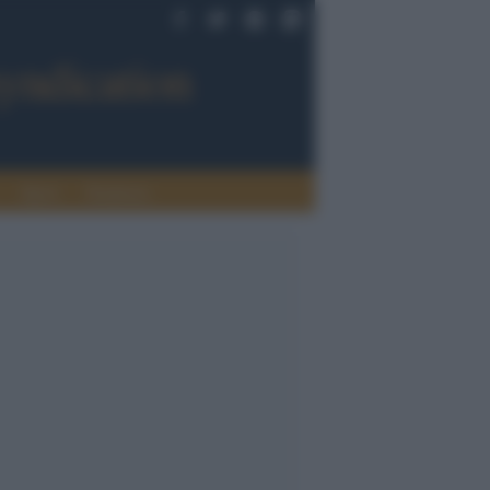
Sport
Tendenze