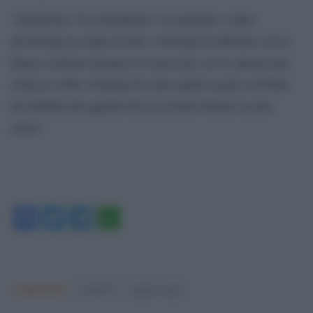
“Attenzione -ha sottolineato l’ex premier- a dare
all’Europa la colpa di tutto, l’Europa ha liberato con la
Banca centrale europea le risorse per cui lo spread non
schizza a 600, l’Europa ha tolto quelle regole sul Patto
di stabilità che quando fui al governo furono la mia
croce”.
Facebook
Twitter
Telegram
WhatsApp
Argomenti:
covid-19
matteo renzi