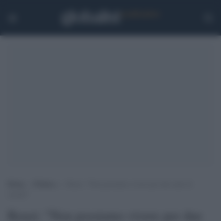
Home
>
Politica
>
Renzi: “Non possiamo vivere per due anni di
sussidi”
Renzi: "Non possiamo vivere per due