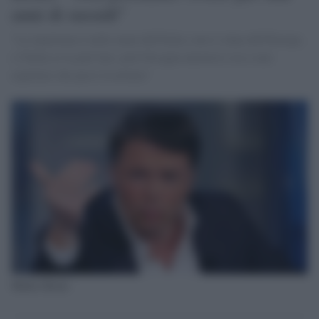
anni di sussidi"
"La ripartenza è nelle mani dell'Italia, non è colpa dell'Europa,
e l'Italia ce la può fare, però bisogna muoversi ora e non
aspettare che passi la nottata"
Matteo Renzi