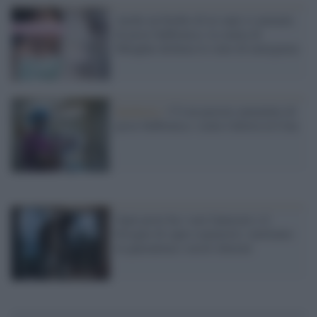
Anche un bimbo di tre anni si ammala
di peste bubbonica: la contea di
Menghai dichiara lo stato di emergenza
Epidemia /
C'è un pastore ammalato di
peste bubbonica: scatta l'allerta in Cina
Ogni peste ha i suoi fantasmi e il
bisogno di capro espiatorio: mettiamo
in quarantena i nostri demoni