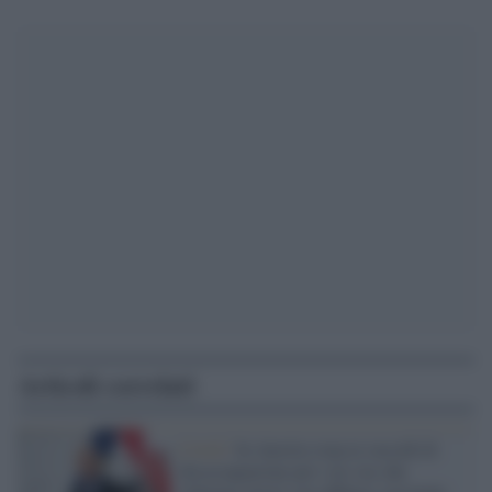
Articoli correlati
Covid /
In Austria stop ai sussidi di
disoccupazione per i no vax che