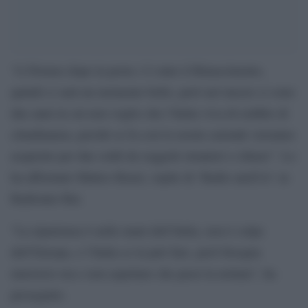
“A Firenze dopo la peste c’è stato il Rinascimento,
quindi ci sarà un momento bello, però nel mezzo ci sono
due anni in cui non voglio che l’Italia viva di reddito di
cittadinanza, perchè se fa così le nostre aziende verranno
acquisite per due soldi da soggetti stranieri o chiuse”. Lo
ha affermato Matteo Renzi, ospite di ‘Radio anch’io’ su
Radiouno Rai.
“La ripartenza è nelle mani dell’Italia, non è colpa
dell’Europa, e l’Italia ce la può fare, però bisogna
muoversi ora e non aspettare che passi la nottata”, ha
proseguito.