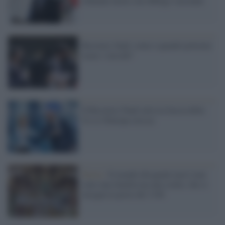
rifiutano lavori con obbligo vaccinale
Recovery fund: come e quando potremo
usare i sussidi?
Il Recovery Fund salva la faccia della
Ue (e l'Europa stessa)
Storia /
Il mondo diseguale non è mai
stato una fatalità ma una scelta: che ci
insegna la peste del 1348