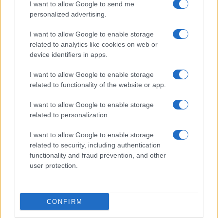
I want to allow Google to send me
personalized advertising.
Giornale dello
Chi siamo
I want to allow Google to enable storage
Spettacolo
related to analytics like cookies on web or
Contributors
device identifiers in apps.
Wondernet
Facebook
I want to allow Google to enable storage
Giuliana Sgrena
related to functionality of the website or app.
Twitter
I want to allow Google to enable storage
Google News
related to personalization.
Mastodon
I want to allow Google to enable storage
related to security, including authentication
Cookie Policy
functionality and fraud prevention, and other
user protection.
Preferenze Privacy
CONFIRM