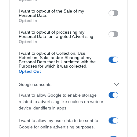
Please note that this website/app uses one or more Google
services and may gather and store information including but
I want to opt-out of the Sale of my
Personal Data.
not limited to your visit or usage behaviour. You may click to
Opted In
grant or deny consent to Google and its third-party tags to
use your data for below specified purposes in below Google
I want to opt-out of processing my
consent section.
Personal Data for Targeted Advertising.
Opted In
I want to opt-out of Collection, Use,
Retention, Sale, and/or Sharing of my
Personal Data that Is Unrelated with the
Purposes for which it was collected.
Opted Out
Syndication
Culture
Google consents
Salute
Globalist
I want to allow Google to enable storage
related to advertising like cookies on web or
Megachip
Globalscience
device identifiers in apps.
GiULia
Globalsport
I want to allow my user data to be sent to
Google for online advertising purposes.
Prima Pagina