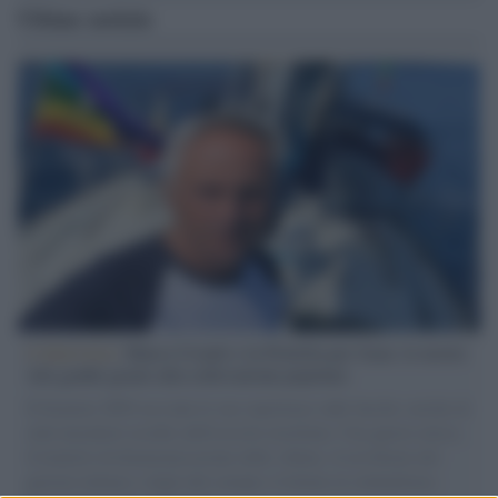
Ultime notizie
L'intervista /
Marco Croatti e la Flottilla per Gaza: le nostre
vele gonfie grazie alla sollevazione popolare
Il Senatore M5S racconta la sua esperienza sulle barche cariche di
aiuti umanitari assalite dall'esercito israeliano. Una guerra atroce,
il tentativo di disumanizzazione delle vittime, il servilismo del
governo italiano e degli altri europei, il ritorno al colonialismo.