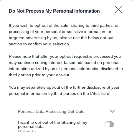
L'importanza dei movimenti.
Do Not Process My Personal Information
L'attesa /
Un estate di calcio: tra Mondiali e Serie A
If you wish to opt-out of the sale, sharing to third parties, or
processing of your personal or sensitive information for
targeted advertising by us, please use the below opt-out
section to confirm your selection.
Musica /
Al maestro Francesco Guccini
Please note that after your opt-out request is processed you
may continue seeing interest-based ads based on personal
information utilized by us or personal information disclosed to
third parties prior to your opt-out.
Il ricordo /
Quando Guccini raccontava le "Cronache
You may separately opt-out of the further disclosure of your
epafaniche": l'intervista all'artista che si definiva un
personal information by third parties on the IAB’s list of
'narratore'
downstream participants.
Personal Data Processing Opt Outs
This information may also be disclosed by us to third parties
Lo studio /
Disinformazione russa e destra: anche la
on the IAB’s List of Downstream Participants that may further
I want to opt-out of the Sharing of my
macchina propagandistica di Putin dietro la crisi di Ceuta
disclose it to other third parties.
personal data.
Opted In