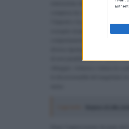
reiterazione della condotta. Nella
authenti
compresa tra 10mila e 50mila eur
l’importo e la confisca può scattare
ossequio al principio della necessa
comportamenti. Per l’applicazione de
diverse tipologie di natanti. L’altr
di non punibilità per la “particolare
oltraggio, violenza e minaccia a pu
la discrezionalità del magistrato in
meno.
Leggi anche:
Roggero, il Colle e la
Dopo l’approvazione da parte del C