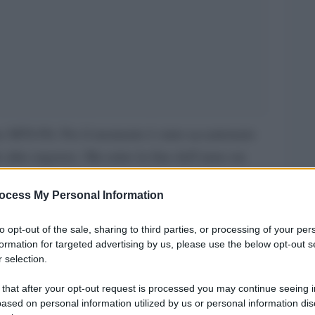
no M5S-Pd. Per il momento è stato accantonato
 altre urgenze. Ma entro la fine dell’anno un
za voluti dall’ex ministro Matteo Salvini e
ocess My Personal Information
a annunciato la ministra dell’Interno Luciana
dimento, ne devo parlare in Consiglio dei
to opt-out of the sale, sharing to third parties, or processing of your per
sto saranno inserite modifiche connesse alle
formation for targeted advertising by us, please use the below opt-out s
 selection.
nte della Repubblica”.
 that after your opt-out request is processed you may continue seeing i
tiche in commissione Affari costituzionali della
ased on personal information utilized by us or personal information dis