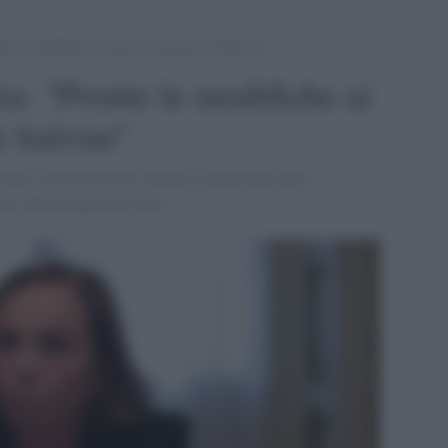
e le modifiche ai decreti sicurezza di Salvini”
: "Pronte le modifiche ai
i Salvini"
inale. Nel decreto bis ridotte le multe alle ong e
ato sulla tenuità del fatto