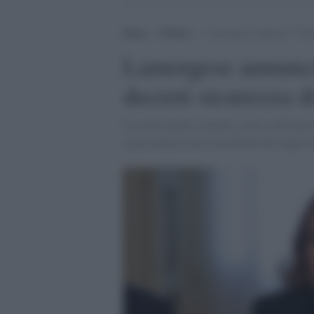
Home
>
Politica
>
Lamorgese annuncia: “Pront
Lamorgese annuncia
decreti sicurezza d
La stella polare saranno i rilievi del Quir
ripristinata la discrezionalità del magistr