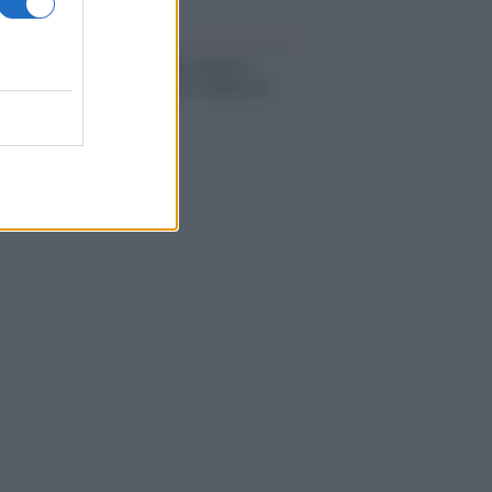
enze /
Sale il numero degli acquisti
e in Europa e aumentano le vendite di
oli second hand