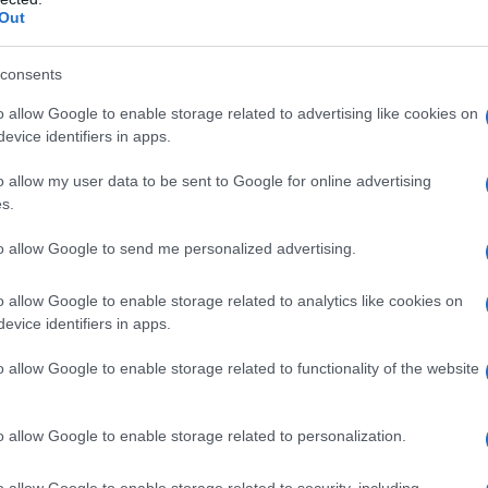
barch
Out
muoverà il nuovo testo. Col primo decreto Salvini
dall'e
tentat
rotezione umanitaria ed il capo dello Stato ha
servil
consents
a, “restano fermi gli obblighi costituzionali e
europ
o allow Google to enable storage related to advertising like cookies on
dei m
rticolare, quanto direttamente disposto
evice identifiers in apps.
e e quanto discende dagli impegni internazionali
Musi
o allow my user data to be sent to Google for online advertising
mula “restano fermi gli obblighi costituzionali e
s.
to si apprende, sarà inserita nel nuovo decreto.
to allow Google to send me personalized advertising.
ggi cui anche questa norma deve sottostare.
o allow Google to enable storage related to analytics like cookies on
Il ri
ritiche di Mattarella al secondo dl sicurezza,
evice identifiers in apps.
"Cron
che s
ntro le navi ong che fanno soccorso nel
o allow Google to enable storage related to functionality of the website
 punto dai tecnici del Viminale interviene così
Lo st
un milione di euro alla nave che viola il divieto
o allow Google to enable storage related to personalization.
anche
sulla confisca della stessa, non subordinata alla
dietr
o allow Google to enable storage related to security, including