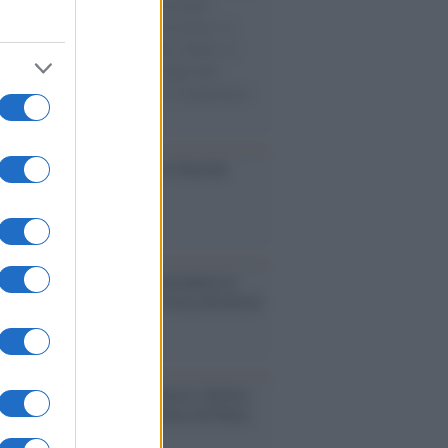
e cariche di aiuti umanitari assalite
sercito israeliano. Una guerra atroce, il
ivo di disumanizzazione delle vittime, il
ismo del governo italiano e degli altri
ei, il ritorno al colonialismo. L'importanza
ovimenti.
ca /
Al maestro Francesco Guccini
cordo /
Quando Guccini raccontava le
ache epafaniche": l'intervista all'artista
i definiva un 'narratore'
udio /
Disinformazione russa e destra:
 la macchina propagandistica di Putin
o la crisi di Ceuta