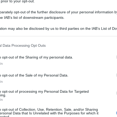
 prior to your opt-out.
a sui contenuti del provvedimento. Ma fa sapere
legislativi del Viminale, che hanno già prodotto un
rately opt-out of the further disclosure of your personal information by
he IAB’s list of downstream participants.
e, prima di essere portato in Consiglio dei
agli alleati di Governo e dal premier Giuseppe
tion may also be disclosed by us to third parties on the IAB’s List of 
Ulti
 that may further disclose it to other third parties.
 ricorso alle capacità di mediazione sviluppate
 that this website/app uses one or more Google services and may gath
trovare una formulazione che stia bene al Pd, che
l Data Processing Opt Outs
including but not limited to your visit or usage behaviour. You may click 
inuità rispetto al precedente Governo ed ai
 to Google and its third-party tags to use your data for below specifi
o opt-out of the Sharing of my personal data.
ogle consent section.
sono per mantenere comunque una linea di rigore
In
o opt-out of the Sale of my Personal Data.
In
 memoria dovrebbe insegnarci qualcosa
to opt-out of processing my Personal Data for Targeted
L'int
ing.
Gaza:
In
solle
’opera di revisione dei due dl è rappresentata
o opt-out of Collection, Use, Retention, Sale, and/or Sharing
Il Se
ersonal Data that Is Unrelated with the Purposes for which it
arella al momento di firmare i provvedimenti.
lected.