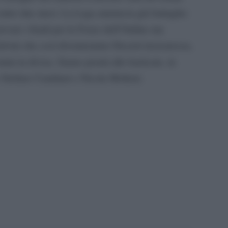
 entro due mesi. La Lega annuncia già battaglia:
ovare i fondi per le Forze dell’Ordine ma
alvini che così diventeranno Decreti insicurezza,
ini in divisa. Siamo pronti alle barricate, in
e Stefano Candiani e Nicola Molteni.
pp