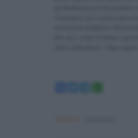
del Parlamento per l’ok definitivo
“Lamorgese non si preoccupa di tr
annuncia di modificare i Decreti S
filo-ong e contro le donne e gli uom
Aula e nelle piazze”, fanno saper
Facebook
Twitter
Telegram
WhatsA
Argomenti:
sergio mattarella