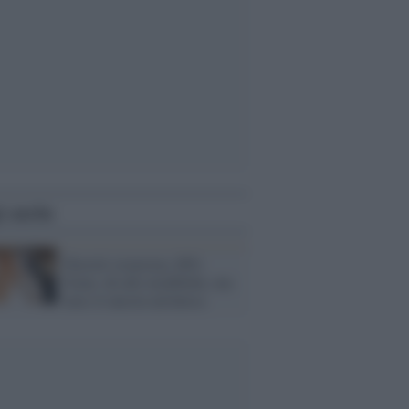
i anche
Decreti sicurezza, M5s
frena: ok alle modifiche, ma
non c'è ancora un'intesa