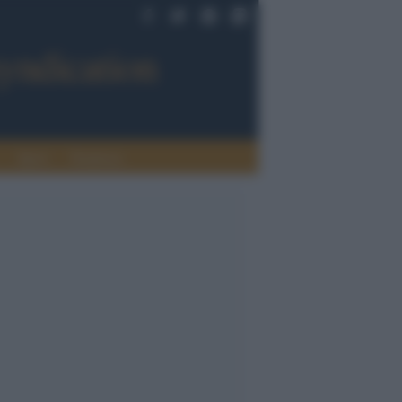
Sport
Tendenze